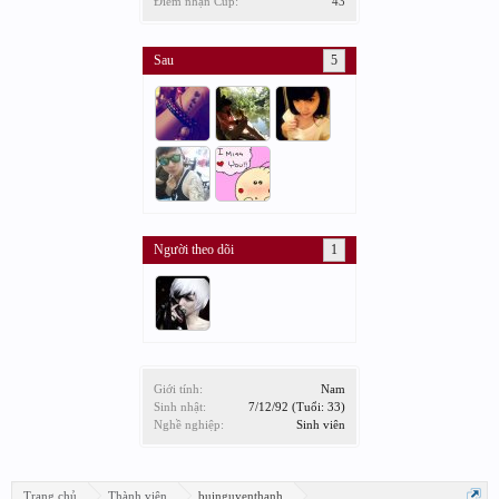
Điểm nhận Cup:
43
Sau
5
Người theo dõi
1
Giới tính:
Nam
Sinh nhật:
7/12/92
(Tuổi: 33)
Nghề nghiệp:
Sinh viên
Trang chủ
Thành viên
buinguyenthanh