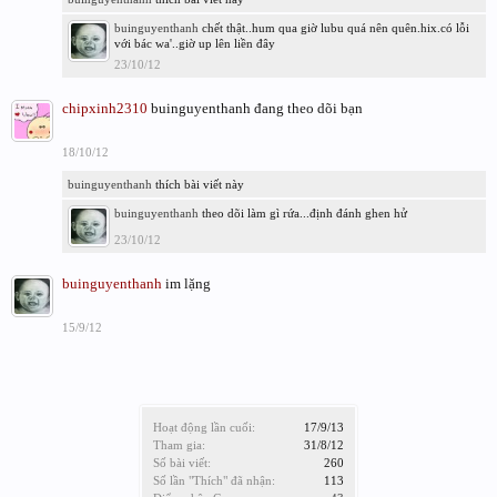
buinguyenthanh
chết thật..hum qua giờ lubu quá nên quên.hix.có lỗi
với bác wa'..giờ up lên liền đây
23/10/12
chipxinh2310
buinguyenthanh đang theo dõi bạn
18/10/12
buinguyenthanh
thích bài viết này
buinguyenthanh
theo dõi làm gì rứa...định đánh ghen hử
23/10/12
buinguyenthanh
im lặng
15/9/12
Hoạt động lần cuối:
17/9/13
Tham gia:
31/8/12
Số bài viết:
260
Số lần "Thích" đã nhận:
113