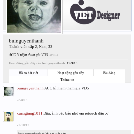
buinguyenthanh
Thành viên cấp 2
, Nam, 33
ACC kỉ niệm tham gia VDS
28/8/13
Hoạt động gần đây của buinguyenthanh:
17/9/13
Hồ sơ bài viết
Hoạt động gần đây
Bài đăng
Thông tin
buinguyenthanh
ACC kỉ niệm tham gia VDS
28/8/13
xuangiang1011
Đâu, ảnh bác bảo nhờ em retouch đâu :-/
22/10/12
buinguyenthanh
thích bài viết này