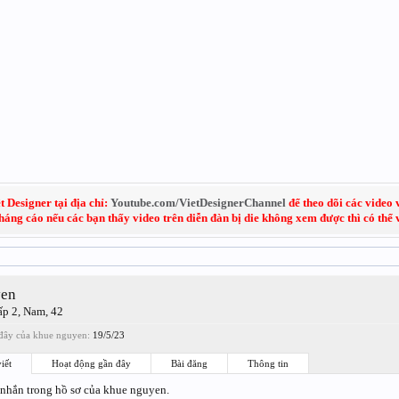
 Designer tại địa chỉ:
Youtube.com/VietDesignerChannel
để theo dõi các video 
kháng cáo nếu các bạn thấy video trên diễn đàn bị die không xem được thì có thể
yen
ấp 2
, Nam, 42
đây của khue nguyen:
19/5/23
iết
Hoạt động gần đây
Bài đăng
Thông tin
 nhắn trong hồ sơ của khue nguyen.