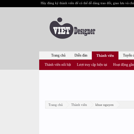
Hãy đăng ký thành viên để có thể dễ dàng trao đổi, giao lưu và chi
Trang chủ
Diễn đàn
Tuyển 
Thành viên
Thành viên nổi bật
Lượt truy cập hiện tại
Hoạt động gần
Trang chủ
Thành viên
khue nguyen