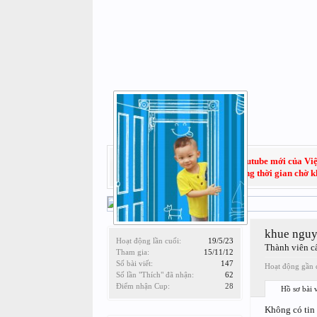
Hãy đăng ký subscribe kênh Youtube mới của Việt
quét không rõ lý do, trong thời gian chờ 
khue ngu
Hoạt động lần cuối:
19/5/23
Thành viên c
Tham gia:
15/11/12
Số bài viết:
147
Hoạt động gần 
Số lần "Thích" đã nhận:
62
Điểm nhận Cup:
28
Hồ sơ bài v
Không có tin