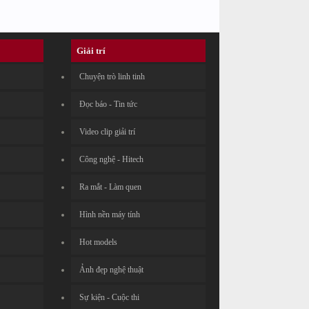
Giải trí
Chuyện trò linh tinh
Đọc báo - Tin tức
Video clip giải trí
Công nghệ - Hitech
Ra mắt - Làm quen
Hình nền máy tính
Hot models
Ảnh đẹp nghệ thuật
Sự kiện - Cuộc thi