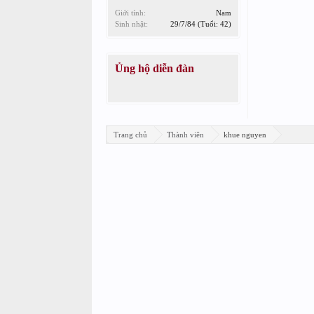
Giới tính:
Nam
Sinh nhật:
29/7/84
(Tuổi: 42)
Ủng hộ diễn đàn
Trang chủ
Thành viên
khue nguyen