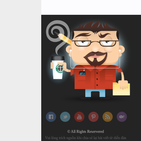
© All Rights Reservered
Vui lòng trích nguồn khi chia sẻ lại bài viết từ diễn đàn