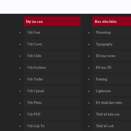
Dự án con
Box tiêu biểu
Việt Font
Photoshop
Việt Cover
Typography
Việt Chibi
Đồ họa vector
Việt Architect
Đồ họa 3D
Việt Troller
Painting
Việt Upload
Lightroom
Việt Photo
Kỹ thuật làm video
Việt PSD
Thiết kế kiến trúc
Việt Giải Trí
Thiết kế web