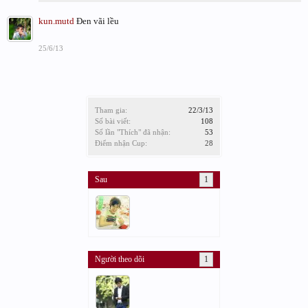
kun.mutd
Đen vãi lều
25/6/13
Tham gia:
22/3/13
Số bài viết:
108
Số lần "Thích" đã nhận:
53
Điểm nhận Cup:
28
Sau
1
Người theo dõi
1