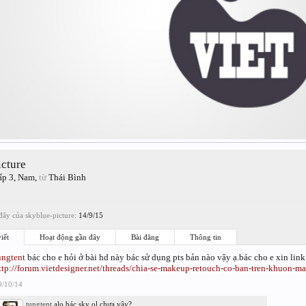
icture
ấp 3
, Nam,
từ
Thái Bình
ây của skyblue-picture:
14/9/15
iết
Hoạt động gần đây
Bài đăng
Thông tin
ungtent
bác cho e hỏi ở bài hd này bác sử dụng pts bản nào vậy ạ.bác cho e xin link
ttp://forum.vietdesigner.net/threads/chia-se-makeup-retouch-co-ban-tren-khuon-ma
9/10/14
tungtent
alo bác sky ol chưa vậy?