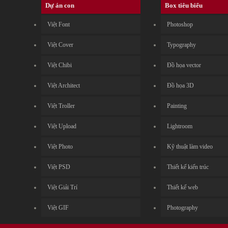
Dự án con
Box tiêu biểu
Việt Font
Photoshop
Việt Cover
Typography
Việt Chibi
Đồ họa vector
Việt Architect
Đồ họa 3D
Việt Troller
Painting
Việt Upload
Lightroom
Việt Photo
Kỹ thuật làm video
Việt PSD
Thiết kế kiến trúc
Việt Giải Trí
Thiết kế web
Việt GIF
Photography