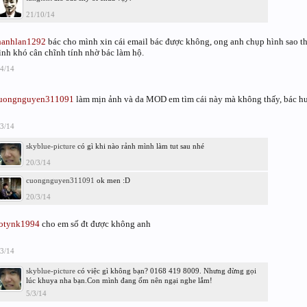
21/10/14
hanhlan1292
bác cho mình xin cái email bác được không, ong anh chụp hình sao t
ình khó cân chĩnh tính nhờ bác làm hộ.
/4/14
uongnguyen311091
làm mịn ảnh và da MOD em tìm cái này mà không thấy, bác 
/3/14
skyblue-picture
có gì khi nào rảnh mình làm tut sau nhé
20/3/14
cuongnguyen311091
ok men :D
20/3/14
otynk1994
cho em số đt được không anh
/3/14
skyblue-picture
có việc gì không bạn? 0168 419 8009. Nhưng đừng gọi
lúc khuya nha bạn.Con mình đang ốm nên ngại nghe lắm!
5/3/14