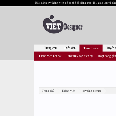
Hãy đăng ký thành viên để có thể dễ dàng trao đổi, giao lưu và chi
Trang chủ
Diễn đàn
Tuyển 
Thành viên
Thành viên nổi bật
Lượt truy cập hiện tại
Hoạt động gần
Trang chủ
Thành viên
skyblue-picture