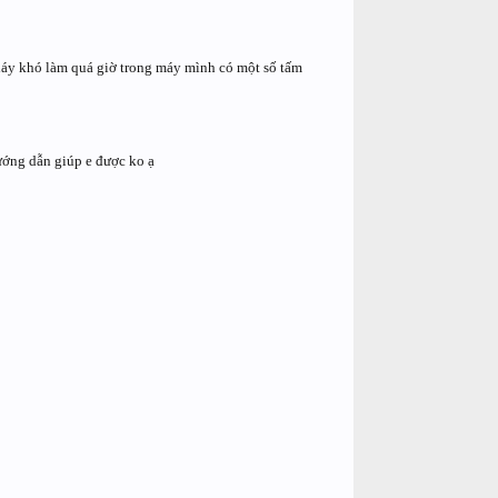
love_computer2
KellBin
háy khó làm quá giờ trong máy mình có một số tấm
ảo diệu
tienngockute
mr.l_199x
hướng dẫn giúp e được ko ạ
tudiary
binhnt00849
nctphi