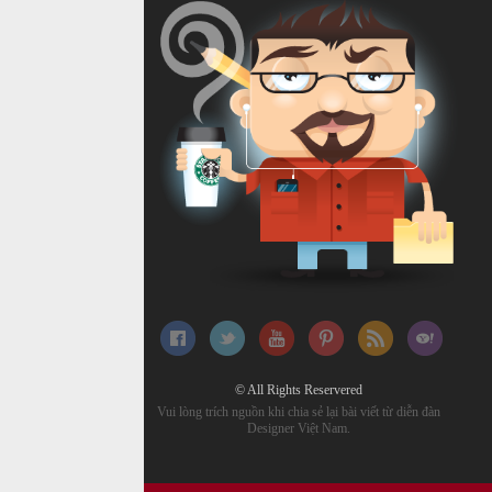
© All Rights Reservered
Vui lòng trích nguồn khi chia sẻ lại bài viết từ diễn đàn
Designer Việt Nam.