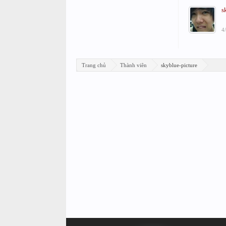
s
4
Trang chủ
Thành viên
skyblue-picture