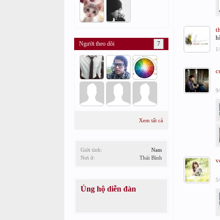
t
h
Người theo dõi
7
1
c
9
Xem tất cả
Giới tính:
Nam
Nơi ở:
Thái Bình
v
5
Ủng hộ diễn đàn