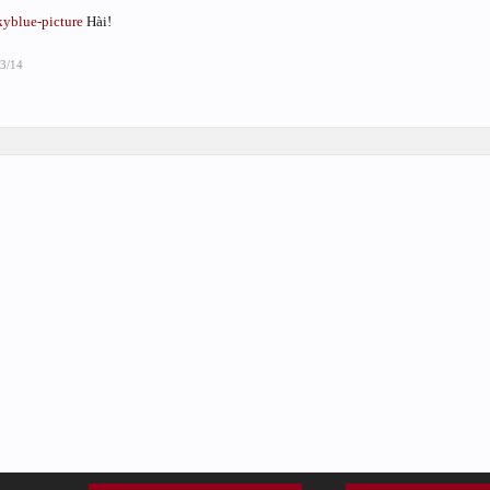
kyblue-picture
Hài!
/3/14