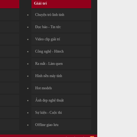
Giải trí
Chuyện trò linh tinh
Đọc báo - Tin tức
Video clip giải trí
Công nghệ - Hitech
Ra mắt - Làm quen
Hình nền máy tính
Hot models
Ảnh đẹp nghệ thuật
Sự kiện - Cuộc thi
Offline giao lưu