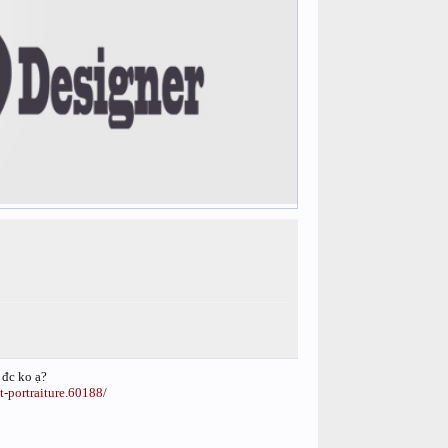
 đc ko ạ?
t-portraiture.60188/
lenm
Nô Bi Ta
KaKaVip