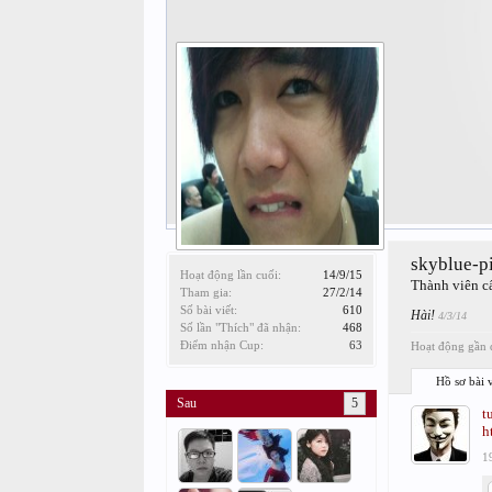
skyblue-p
Hoạt động lần cuối:
14/9/15
Thành viên c
Tham gia:
27/2/14
Số bài viết:
610
Hài!
4/3/14
Số lần "Thích" đã nhận:
468
Điểm nhận Cup:
63
Hoạt động gần đ
Hồ sơ bài v
Sau
5
t
h
1