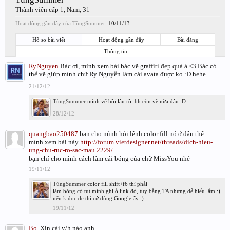
Thành viên cấp 1
, Nam, 31
Hoạt động gần đây của TùngSummer:
10/11/13
Hồ sơ bài viết
Hoạt động gần đây
Bài đăng
Thông tin
RyNguyen
Bác ơi, mình xem bài bác vẽ graffiti đẹp quá à <3 Bác có
thể vẽ giúp mình chữ Ry Nguyễn làm cái avata được ko :D hehe
21/12/12
TùngSummer
mình vẽ hồi lâu rồi bh còn vẽ nữa đâu :D
28/12/12
quangbao250487
bạn cho mình hỏi lệnh color fill nó ở đâu thế
mình xem bài này
http://forum.vietdesigner.net/threads/dich-hieu-
ung-chu-ruc-ro-sac-mau.2229/
bạn chỉ cho mình cách làm cái bóng của chữ MissYou nhé
19/11/12
TùngSummer
color fill shift+f6 thì phải
làm bóng có tut mình ghi ở link đó, tuy bằng TA nhưng dễ hiểu lắm :)
nếu k đọc đc thì cứ dùng Google ấy :)
19/11/12
Bo.
Xin cái y/h nào anh