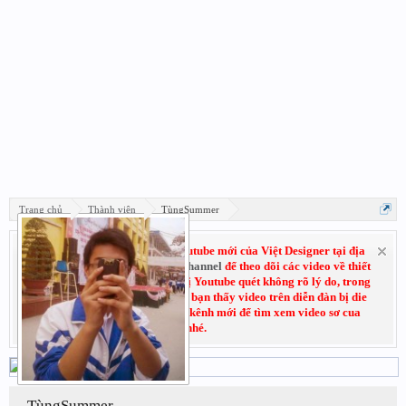
Trang chủ
Thành viên
TùngSummer
Hãy đăng ký subscribe kênh Youtube mới của Việt Designer tại địa
chỉ:
Youtube.com/VietDesignerChannel
để theo dõi các video về thiết
kế đồ họa. Do trước đó kênh cũ bị Youtube quét không rõ lý do, trong
thời gian chờ kháng cáo nếu các bạn thấy video trên diễn đàn bị die
không xem được thì có thể vào kênh mới để tìm xem video sơ cua
nhé.
TùngSummer