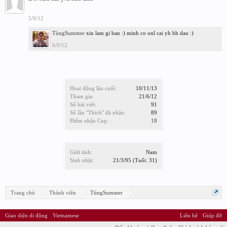
5/9/12
TùngSummer
xin lam gi ban :) minh co onl cai yh bh dau :)
6/9/12
Hoạt động lần cuối:
10/11/13
Tham gia:
21/6/12
Số bài viết:
91
Số lần "Thích" đã nhận:
89
Điểm nhận Cup:
18
Giới tính:
Nam
Sinh nhật:
21/3/95
(Tuổi: 31)
Trang chủ
Thành viên
TùngSummer
Giao diện di động
Vietnamese
Liên hệ
Giúp đỡ