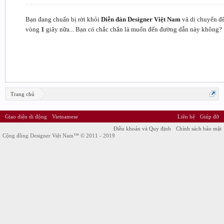
Bạn đang chuẩn bị rời khỏi
Diễn đàn Designer Việt Nam
và di chuyển đ
vòng
1
giây nữa... Bạn có chắc chắn là muốn đến đường dẫn này không?
Trang chủ
Giao diện di động
Vietnamese
Liên hệ
Giúp đỡ
Điều khoản và Quy định
Chính sách bảo mật
Cộng đồng Designer Việt Nam™ © 2011 - 2019