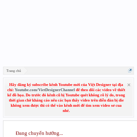
Trang chủ
Hãy đăng ký subscribe kênh Youtube mới của Việt Designer tại địa
chỉ:
Youtube.com/VietDesignerChannel
để theo dõi các video về thiết
kế đồ họa. Do trước đó kênh cũ bị Youtube quét không rõ lý do, trong
thời gian chờ kháng cáo nếu các bạn thấy video trên diễn đàn bị die
không xem được thì có thể vào kênh mới để tìm xem video sơ cua
nhé.
Đang chuyển hướng...