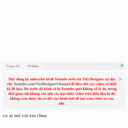
Trang chủ
Từ khóa
Hãy đăng ký subscribe kênh Youtube mới của Việt Designer tại địa
chỉ:
Youtube.com/VietDesignerChannel
để theo dõi các video về thiết
kế đồ họa. Do trước đó kênh cũ bị Youtube quét không rõ lý do, trong
thời gian chờ kháng cáo nếu các bạn thấy video trên diễn đàn bị die
không xem được thì có thể vào kênh mới để tìm xem video sơ cua
nhé.
co ai noi voi em chua