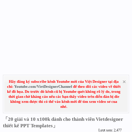
Hãy đăng ký subscribe kênh Youtube mới của Việt Designer tại địa
chỉ:
Youtube.com/VietDesignerChannel
để theo dõi các video về thiết
kế đồ họa. Do trước đó kênh cũ bị Youtube quét không rõ lý do, trong
thời gian chờ kháng cáo nếu các bạn thấy video trên diễn đàn bị die
không xem được thì có thể vào kênh mới để tìm xem video sơ cua
nhé.
「20 giải và 10 x100k dành cho thành viên Vietdesigner
thiết kế PPT Templates」
Lượt xem: 2,477