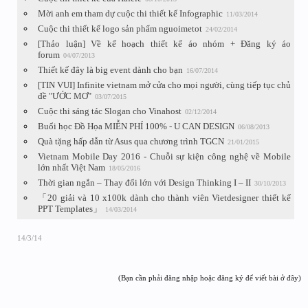
Mời anh em tham dự cuộc thi thiết kế Infographic
11/03/2014
Cuộc thi thiết kế logo sản phẩm nguoimetot
24/02/2014
[Thảo luận] Về kế hoạch thiết kế áo nhóm + Đăng ký áo
forum
04/07/2013
Thiết kế đây là big event dành cho bạn
16/07/2014
[TIN VUI] Infinite vietnam mở cửa cho mọi người, cùng tiếp tục chủ
đề "ƯỚC MƠ"
03/07/2015
Cuộc thi sáng tác Slogan cho Vinahost
02/12/2014
Buổi học Đồ Họa MIỄN PHÍ 100% - U CAN DESIGN
06/08/2013
Quà tặng hấp dẫn từ Asus qua chương trình TGCN
21/01/2015
Vietnam Mobile Day 2016 - Chuỗi sự kiện công nghệ về Mobile
lớn nhất Việt Nam
18/05/2016
Thời gian ngắn – Thay đổi lớn với Design Thinking I – II
30/10/2013
「20 giải và 10 x100k dành cho thành viên Vietdesigner thiết kế
PPT Templates」
14/03/2014
14/3/14
(Bạn cần phải đăng nhập hoặc đăng ký để viết bài ở đây)