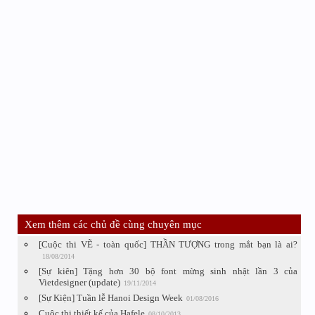
Xem thêm các chủ đề cùng chuyên mục
[Cuộc thi VẼ - toàn quốc] THẦN TƯỢNG trong mắt bạn là ai?
18/08/2014
[Sự kiên] Tặng hơn 30 bộ font mừng sinh nhật lần 3 của
Vietdesigner (update)
19/11/2014
[Sự Kiện] Tuần lễ Hanoi Design Week
01/08/2016
Cuộc thi thiết kế của Hafele
08/10/2013