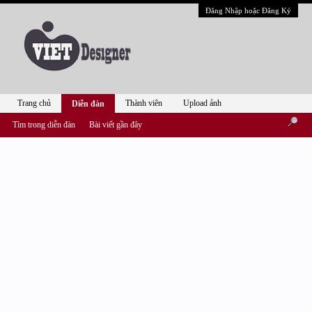
Đăng Nhập hoặc Đăng Ký
Trang chủ
Thành viên
Upload ảnh
Diễn đàn
Tìm trong diễn đàn
Bài viết gần đây