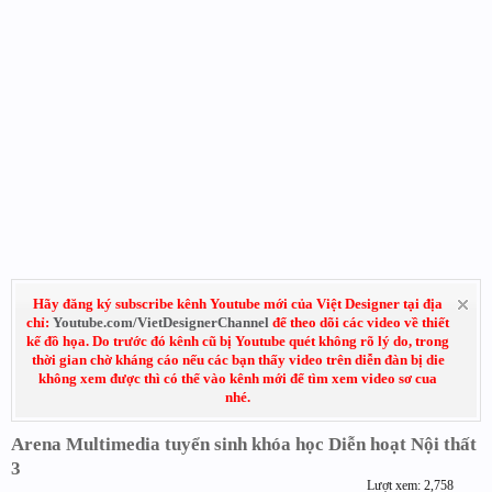
Hãy đăng ký subscribe kênh Youtube mới của Việt Designer tại địa
chỉ:
Youtube.com/VietDesignerChannel
để theo dõi các video về thiết
kế đồ họa. Do trước đó kênh cũ bị Youtube quét không rõ lý do, trong
thời gian chờ kháng cáo nếu các bạn thấy video trên diễn đàn bị die
không xem được thì có thể vào kênh mới để tìm xem video sơ cua
nhé.
Arena Multimedia tuyển sinh khóa học Diễn hoạt Nội thất
3
Lượt xem: 2,758