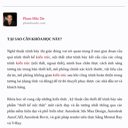
Phạm Hữu Dư
phamhuudu.com
TẠI SAO CẦN KHÓA HỌC NÀY?
Nghệ thuật trình bày thị giác đóng vai trò quan trọng ở mọi giai đoạn của
quá trình thiết kế
kiến trúc
, nội thất như trình bày kết cấu của các công
trình
kiến trúc
(nội thất, ngoại thất), minh họa chân thực cách ánh sáng
tương tác trong bản thiết kết, mô phỏng chính xác kích thước, vật liêụ của
dự án, mô phỏng không gian
kiến trúc
sau khi công trình hoàn thiện trong
tương lai (dạng tĩnh và động) để từ đó thuyết phục được các nhà đầu tư và
khách hàng.
Khóa học sẽ cung cấp những kiến thức , kỹ thuật cần thiết để trình bày sản
phẩm “thiết kế nội thật” một cách đẹp và ấn tượng nhất thông qua các
phần mềm hiện đại và phổ biến như: Autodesk 3ds Max Design, Autodesk
AutoCAD, Autodesk Revit, và giải pháp render siêu thực bằng Mental Ray
và V-Ray.