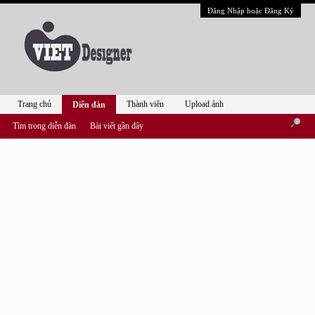
Đăng Nhập hoặc Đăng Ký
Trang chủ
Thành viên
Upload ảnh
Diễn đàn
Tìm trong diễn đàn
Bài viết gần đây