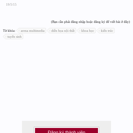
19/5/15
(Bạn cần phải đăng nhập hoặc đăng ký để viết bài ở đây)
Từ khóa:
arena multimedia
diễn họa nội thất
khoa học
kiến trúc
tuyển sinh
Đăng ký thành viên