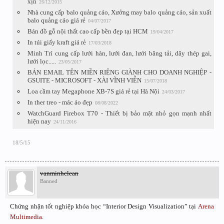
xịn
26/12/2015
Nhà cung cấp balo quảng cáo, Xưởng may balo quảng cáo, sản xuất
balo quảng cáo giá rẻ
04/07/2017
Bán đồ gỗ nội thất cao cấp bền đẹp tại HCM
19/04/2017
In túi giấy kraft giá rẻ
17/03/2018
Minh Trí cung cấp lưới hàn, lưới đan, lưới băng tải, dây thép gai,
lưới lọc.....
23/05/2017
BÁN EMAIL TÊN MIỀN RIÊNG GIÀNH CHO DOANH NGHIỆP -
GSUITE - MICROSOFT - XÀI VĨNH VIỄN
15/07/2018
Loa cầm tay Megaphone XB-7S giá rẻ tại Hà Nội
24/03/2017
In ther treo - mác áo đẹp
08/08/2022
WatchGuard Firebox T70 - Thiết bị bảo mật nhỏ gọn mạnh nhất
hiện nay
24/11/2016
18/5/15
vanminhclean
Banned
Chứng nhận tốt nghiệp khóa học “Interior Design Visualization” tại
Arena
Multimedia
.