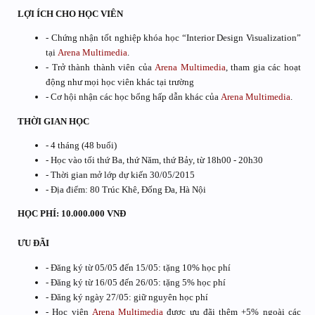
LỢI ÍCH CHO HỌC VIÊN
- Chứng nhận tốt nghiệp khóa học “Interior Design Visualization”
tại
Arena Multimedia
.
- Trở thành thành viên của
Arena Multimedia
, tham gia các hoạt
động như mọi học viên khác tại trường
- Cơ hội nhận các học bổng hấp dẫn khác của
Arena Multimedia
.
THỜI GIAN HỌC
- 4 tháng (48 buổi)
- Học vào tối thứ Ba, thứ Năm, thứ Bảy, từ 18h00 - 20h30
- Thời gian mở lớp dự kiến 30/05/2015
- Địa điểm: 80 Trúc Khê, Đống Đa, Hà Nội
HỌC PHÍ: 10.000.000 VNĐ
ƯU ĐÃI
- Đăng ký từ 05/05 đến 15/05: tặng 10% học phí
- Đăng ký từ 16/05 đến 26/05: tặng 5% học phí
- Đăng ký ngày 27/05: giữ nguyên học phí
- Học viên
Arena Multimedia
được ưu đãi thêm +5% ngoài các