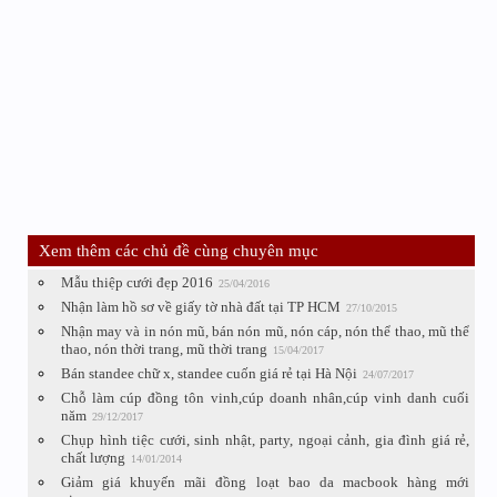
Xem thêm các chủ đề cùng chuyên mục
Mẫu thiệp cưới đẹp 2016
25/04/2016
Nhận làm hồ sơ về giấy tờ nhà đất tại TP HCM
27/10/2015
Nhận may và in nón mũ, bán nón mũ, nón cáp, nón thể thao, mũ thể
thao, nón thời trang, mũ thời trang
15/04/2017
Bán standee chữ x, standee cuốn giá rẻ tại Hà Nội
24/07/2017
Chỗ làm cúp đồng tôn vinh,cúp doanh nhân,cúp vinh danh cuối
năm
29/12/2017
Chụp hình tiệc cưới, sinh nhật, party, ngoại cảnh, gia đình giá rẻ,
chất lượng
14/01/2014
Giảm giá khuyến mãi đồng loạt bao da macbook hàng mới