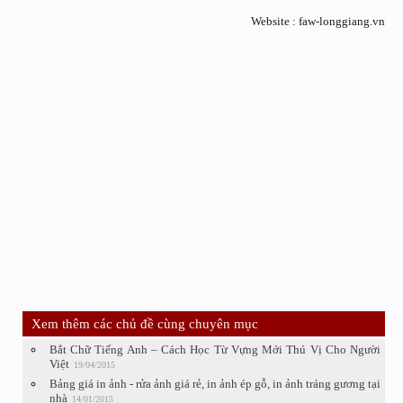
Website : faw-longgiang.vn​
Xem thêm các chủ đề cùng chuyên mục
Bắt Chữ Tiếng Anh – Cách Học Từ Vựng Mới Thú Vị Cho Người
Việt
19/04/2015
Bảng giá in ảnh - rửa ảnh giá rẻ, in ảnh ép gỗ, in ảnh tráng gương tại
nhà
14/01/2015