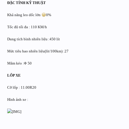
ĐẶC TÍNH KỸ THUẬT
Khả năng leo dốc lớn
0%
Tốc độ tối đa : 110 KM/h
Dung tích bình nhiên liệu :450 lít
Mức tiêu hao nhiên liệu(lít/100km) :27
Mâm kéo :Φ 50
LỐP XE
Cỡ lốp : 11.00R20
Hình ảnh xe :