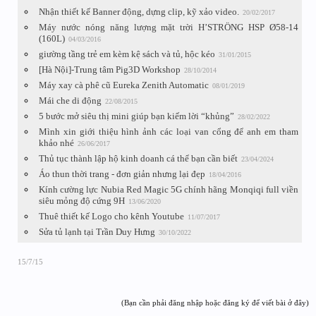
Nhận thiết kế Banner động, dựng clip, kỹ xảo video.
20/02/2017
Máy nước nóng năng lượng mặt trời H’STRÖNG HSP Ø58-14
(160L)
04/03/2016
giường tầng trẻ em kèm kệ sách và tủ, hộc kéo
31/01/2015
[Hà Nội]-Trung tâm Pig3D Workshop
28/10/2014
Máy xay cà phê cũ Eureka Zenith Automatic
08/01/2019
Mái che di động
22/08/2015
5 bước mở siêu thị mini giúp bạn kiếm lời “khủng”
28/02/2022
Mình xin giới thiệu hình ảnh các loại van cổng để anh em tham
khảo nhé
26/06/2017
Thủ tục thành lập hộ kinh doanh cá thể bạn cần biết
23/04/2024
Áo thun thời trang - đơn giản nhưng lại đẹp
18/04/2016
Kính cường lực Nubia Red Magic 5G chính hãng Monqiqi full viền
siêu mỏng độ cứng 9H
13/06/2020
Thuê thiết kế Logo cho kênh Youtube
11/07/2017
Sửa tủ lạnh tại Trần Duy Hưng
30/10/2022
15/7/15
(Bạn cần phải đăng nhập hoặc đăng ký để viết bài ở đây)