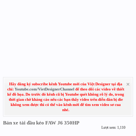
Hãy đăng ký subscribe kênh Youtube mới của Việt Designer tại địa
chỉ:
Youtube.com/VietDesignerChannel
để theo dõi các video về thiết
kế đồ họa. Do trước đó kênh cũ bị Youtube quét không rõ lý do, trong
thời gian chờ kháng cáo nếu các bạn thấy video trên diễn đàn bị die
không xem được thì có thể vào kênh mới để tìm xem video sơ cua
nhé.
Bán xe tải đầu kéo FAW J6 350HP
Lượt xem: 1,110