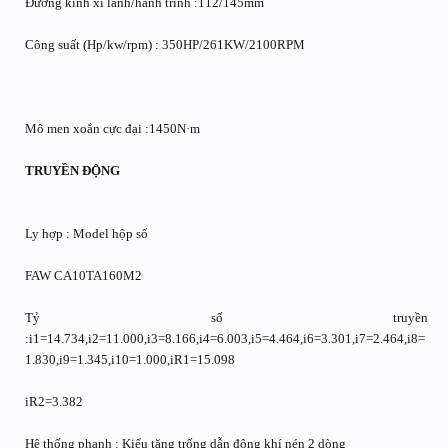
Đường kính xi lanh/hành trình :112/145mm
Công suất (Hp/kw/rpm) : 350HP/261KW/2100RPM
Mô men xoắn cực đại :1450N·m
TRUYỀN ĐỘNG
Ly hợp : Model hộp số
FAW CA10TA160M2
Tỷ số truyền
:i1=14.734,i2=11.000,i3=8.166,i4=6.003,i5=4.464,i6=3.301,i7=2.464,i8=
1.830,i9=1.345,i10=1.000,iR1=15.098
iR2=3.382
Hệ thống phanh : Kiểu tăng trống dẫn động khí nén 2 dòng