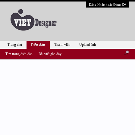
Đăng Nhập hoặc Đăng Ký
Trang chủ
Thành viên
Upload ảnh
Diễn đàn
Tìm trong diễn đàn
Bài viết gần đây