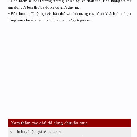
+ Bảo hiểm sẽ bồi thường những Thiệt hại về thân thể, tính mạng và tài
sản đối với bên thứ ba do xe cơ giới gây ra.
+ Bồi thường Thiệt hại về thân thể và tính mạng của hành khách theo hợp
đồng vận chuyển hành khách do xe cơ giới gây ra.
Xem thêm các chủ đề cùng chuyên mục
In huy hiệu giá rẻ
15/12/2020