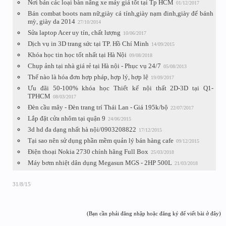
Nơi bán các loại bàn nâng xe máy giá tốt tại Tp HCM
01/12/2017
Bán combat boots nam nữ,giày cá tính,giày nạm đinh,giày đế bánh
mỳ, giày da 2014
27/10/2014
Sửa laptop Acer uy tín, chất lượng
10/06/2017
Dịch vụ in 3D trang sức tại TP. Hồ Chí Minh
14/09/2015
Khóa học tin học tốt nhất tại Hà Nội
09/08/2018
Chụp ảnh tại nhà giá rẻ tại Hà nội - Phục vụ 24/7
05/08/2013
Thế nào là hóa đơn hợp pháp, hợp lý, hợp lệ
19/09/2017
Ưu đãi 50-100% khóa học Thiết kế nội thất 2D-3D tại Q1-
TPHCM
08/03/2017
Đèn cầu mây - Đèn trang trí Thái Lan - Giá 195k/bộ
22/07/2017
Lắp đặt cửa nhôm tại quận 9
24/06/2015
3d hd đa dạng nhất hà nội/0903208822
17/12/2015
Tại sao nên sử dụng phần mềm quản lý bán hàng cafe
09/12/2015
Điện thoại Nokia 2730 chính hãng Full Box
25/03/2018
Máy bơm nhiệt dân dụng Megasun MGS - 2HP 500L
21/03/2018
31/8/15
(Bạn cần phải đăng nhập hoặc đăng ký để viết bài ở đây)