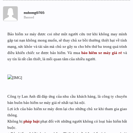
nuhong0705
Banned
Bảo hiểm xe máy được coi như một người cứu trợ khi không may mình
gặp tai nạn không mong muốn, sẽ thay chủ xe bồi thường thiệt hại về tính
mạng, sức khỏe và tài sản mà chủ xe gây ra cho bên thứ ba trong quá trình
điều khiển chiếc xe được bảo hiểm. Và mua
bảo hiểm xe máy giá rẻ
và
uy tín là rất cần thiết, là mối quan tâm của nhiều người.
Công ty Lan Anh đã đáp ứng của nhu cầu khách hàng, là công ty chuyên
bán buôn bảo hiểm xe máy giá rẻ nhất tại hà nội.
Lợi ích của bảo hiểm xe máy đem lại cho những chủ xe khi tham gia giao
thông.
Không bị
pháp luật
phạt đối với những người không có loại bảo hiểm bắt
buộc.