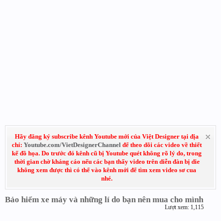
Hãy đăng ký subscribe kênh Youtube mới của Việt Designer tại địa
chỉ:
Youtube.com/VietDesignerChannel
để theo dõi các video về thiết
kế đồ họa. Do trước đó kênh cũ bị Youtube quét không rõ lý do, trong
thời gian chờ kháng cáo nếu các bạn thấy video trên diễn đàn bị die
không xem được thì có thể vào kênh mới để tìm xem video sơ cua
nhé.
Bảo hiểm xe máy và những lí do bạn nên mua cho mình
Lượt xem: 1,115