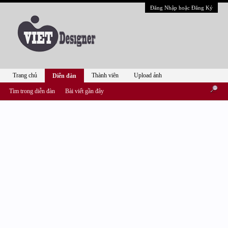
Đăng Nhập hoặc Đăng Ký
Trang chủ
Thành viên
Upload ảnh
Diễn đàn
Tìm trong diễn đàn
Bài viết gần đây