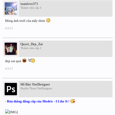
toanlove371
Thành viên cấp 3
Hóng ảnh troll của mấy thím
6/3/13
Quyet_Dep_Zai
Thành viên cấp 2
đẹp zai quá
6/3/13
Hổ Báo VietDesigner
Huyền Thoại VietDesigner
- Bàn thắng đẳng cấp của Modric - I Like It !