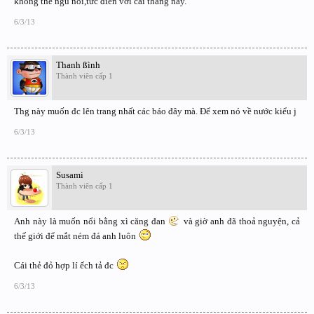
không thể ngủ nổi,tức điên với cái thằng này.
6/3/13
Thanh ßình
Thành viên cấp 1
Thg này muốn đc lên trang nhất các báo đây mà. Để xem nó về nước kiểu j
6/3/13
Susami
Thành viên cấp 1
Anh này là muốn nổi bằng xì căng đan
và giờ anh đã thoả nguyện, cả
thế giới để mắt ném đá anh luôn
Cái thẻ đỏ hợp lí ếch tả đc
6/3/13