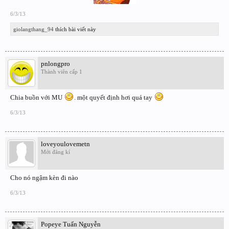
6/3/13
giolangthang_94
thích bài viết này
pnlongpro
Thành viên cấp 1
Chia buồn với MU
. một quyết định hơi quá tay
6/3/13
loveyoulovemetn
Mới đăng kí
Cho nó ngậm kèn đi nào
6/3/13
Popeye Tuấn Nguyễn