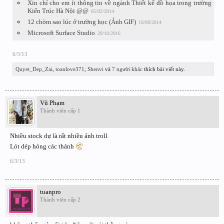
Xin chỉ cho em ít thông tin về ngành Thiết kế đồ họa trong trường
Kiến Trúc Hà Nội @@
05/02/2014
12 chòm sao lúc ở trường học (Ảnh GIF)
10/08/2014
Microsoft Surface Studio
29/10/2016
6/3/13
Quyet_Dep_Zai
,
toanlove371
,
Shenvi
và
7 người khác
thích bài viết này.
Vũ Phạm
Thành viên cấp 1
Nhiều stock dự là rất nhiều ảnh troll
Lót dép hóng các thánh
6/3/13
tuanpro
Thành viên cấp 2