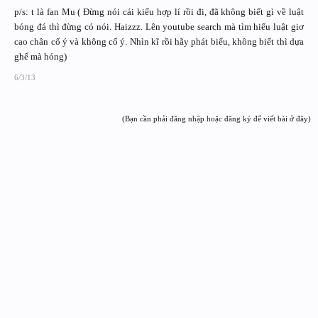
p/s: t là fan Mu ( Đừng nói cái kiểu hợp lí rồi đi, đã không biết gì về luật
bóng đá thì đừng có nói. Haizzz. Lên youtube search mà tìm hiểu luật giơ
cao chân cố ý và không cố ý. Nhìn kĩ rồi hãy phát biểu, không biết thì dựa
ghế mà hóng)
6/3/13
(Bạn cần phải đăng nhập hoặc đăng ký để viết bài ở đây)