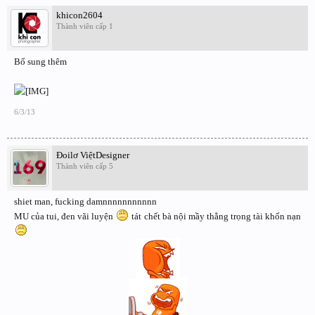
khicon2604
Thành viên cấp 1
Bổ sung thêm
6/3/13
Đoilơ ViệtDesigner
Thành viên cấp 5
shiet man, fucking damnnnnnnnnnnn
MU của tui, đen vãi luyện
tát chết bà nội mầy thằng trọng tài khốn nạn