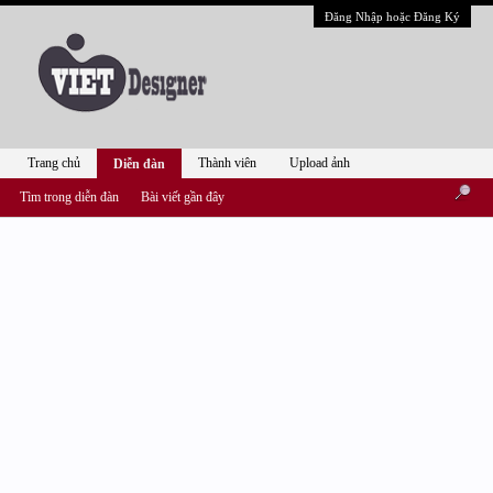
Đăng Nhập hoặc Đăng Ký
Trang chủ
Thành viên
Upload ảnh
Diễn đàn
Tìm trong diễn đàn
Bài viết gần đây