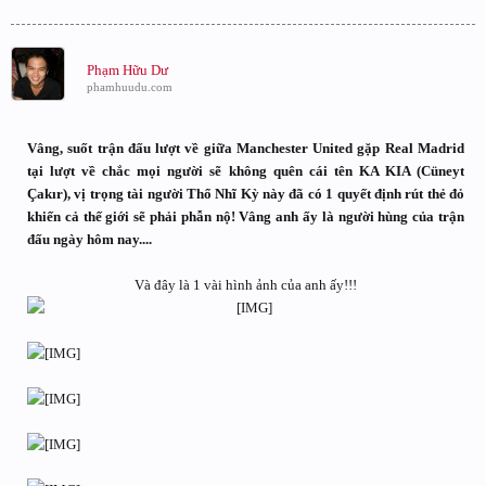
Phạm Hữu Dư
phamhuudu.com
Vâng, suốt trận đấu lượt về giữa Manchester United gặp Real Madrid
tại lượt về chắc mọi người sẽ không quên cái tên KA KIA (Cüneyt
Çakır), vị trọng tài người Thổ Nhĩ Kỳ này đã có 1 quyết định rút thẻ đỏ
khiến cả thế giới sẽ phải phẫn nộ! Vâng anh ấy là người hùng của trận
đấu ngày hôm nay....
Và đây là 1 vài hình ảnh của anh ấy!!!​