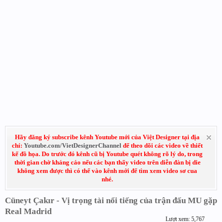
Hãy đăng ký subscribe kênh Youtube mới của Việt Designer tại địa
chỉ:
Youtube.com/VietDesignerChannel
để theo dõi các video về thiết
kế đồ họa. Do trước đó kênh cũ bị Youtube quét không rõ lý do, trong
thời gian chờ kháng cáo nếu các bạn thấy video trên diễn đàn bị die
không xem được thì có thể vào kênh mới để tìm xem video sơ cua
nhé.
Cüneyt Çakır - Vị trọng tài nổi tiếng của trận đấu MU gặp
Real Madrid
Lượt xem: 5,767