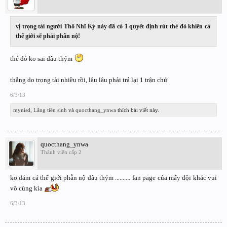
vị trọng tài người Thổ Nhĩ Kỳ này đã có 1 quyết định rút thẻ đỏ khiến cả
thế giới sẽ phải phẫn nộ!
thẻ đỏ ko sai đâu thým
thắng do trọng tài nhiều rồi, lâu lâu phải trả lại 1 trận chứ
6/3/13
mynisd
,
Lãng tiên sinh
và
quocthang_ynwa
thích bài viết này.
quocthang_ynwa
Thành viên cấp 2
ko dám cả thể giới phẫn nộ đâu thým .......... fan page của mấy đội khác vui
vô cùng kìa
6/3/13