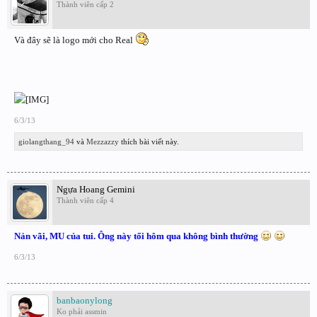
Thành viên cấp 2
Và đây sẽ là logo mới cho Real
6/3/13
giolangthang_94
và
Mezzazzy
thích bài viết này.
Ngựa Hoang Gemini
Thành viên cấp 4
Nản vãi, MU của tui. Ông này tối hôm qua không bình thường
6/3/13
banbaonylong
Ko phải assmin