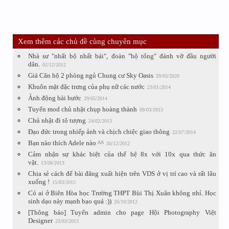
Xem thêm các chủ đề cùng chuyên mục
Nhà sư "nhất bộ nhất bái", đoàn "hộ tống" đánh vỡ đầu người
dân.
02/12/2012
Giá Căn hộ 2 phòng ngủ Chung cư Sky Oasis
29/03/2020
Khuôn mặt đặc trưng của phụ nữ các nước
23/01/2014
Ảnh động hài hước
29/05/2014
Tuyển mod chủ nhật chụp hoàng thành
09/03/2013
Chủ nhật đi tô tượng
24/02/2013
Đạo đức trong nhiếp ảnh và chịch chiệc giao thông
22/07/2014
Bạn nào thích Adele nào ^^
30/12/2012
Cảm nhận sự khác biệt của thế hệ 8x với 10x qua thức ăn
vặt.
13/06/2013
Chia sẻ cách để bài đăng xuất hiện trên VDS ở vị trí cao và rất lâu
xuống !
15/03/2015
Có ai ở Biên Hòa học Trường THPT Bùi Thị Xuân không nhỉ. Học
sinh dạo này mạnh bạo quá :))
26/10/2012
[Thông báo] Tuyển admin cho page Hội Photography Việt
Designer
23/03/2013