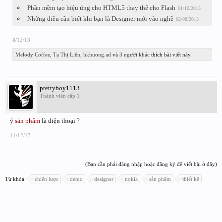
Phần mềm tạo hiệu ứng cho HTML5 thay thế cho Flash
01/10/2015
Những điều cần biết khi bạn là Designer mới vào nghề
02/08/2013
8/12/13
Melody Coffee
,
Tạ Thị Liên
,
hkhuong.ad
và
3 người khác
thích bài viết này.
prettyboy1113
Thành viên cấp 1
ý
sản phẩm
là điện thoại ?
11/12/13
(Bạn cần phải đăng nhập hoặc đăng ký để viết bài ở đây)
Từ khóa:
chiến lược
demo
designer
nokia
sản phẩm
thiết kế