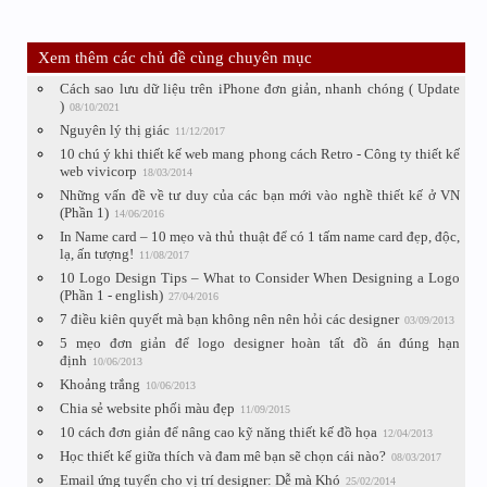
Xem thêm các chủ đề cùng chuyên mục
Cách sao lưu dữ liệu trên iPhone đơn giản, nhanh chóng ( Update
)
08/10/2021
Nguyên lý thị giác
11/12/2017
10 chú ý khi thiết kế web mang phong cách Retro - Công ty thiết kế
web vivicorp
18/03/2014
Những vấn đề về tư duy của các bạn mới vào nghề thiết kế ở VN
(Phần 1)
14/06/2016
In Name card – 10 mẹo và thủ thuật để có 1 tấm name card đẹp, độc,
lạ, ấn tượng!
11/08/2017
10 Logo Design Tips – What to Consider When Designing a Logo
(Phần 1 - english)
27/04/2016
7 điều kiên quyết mà bạn không nên nên hỏi các designer
03/09/2013
5 mẹo đơn giản để logo designer hoàn tất đồ án đúng hạn
định
10/06/2013
Khoảng trắng
10/06/2013
Chia sẻ website phối màu đẹp
11/09/2015
10 cách đơn giản để nâng cao kỹ năng thiết kế đồ họa
12/04/2013
Học thiết kế giữa thích và đam mê bạn sẽ chọn cái nào?
08/03/2017
Email ứng tuyển cho vị trí designer: Dễ mà Khó
25/02/2014