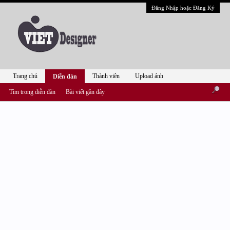
Đăng Nhập hoặc Đăng Ký
Trang chủ
Thành viên
Upload ảnh
Diễn đàn
Tìm trong diễn đàn
Bài viết gần đây