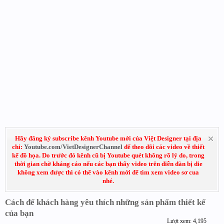
Hãy đăng ký subscribe kênh Youtube mới của Việt Designer tại địa
chỉ:
Youtube.com/VietDesignerChannel
để theo dõi các video về thiết
kế đồ họa. Do trước đó kênh cũ bị Youtube quét không rõ lý do, trong
thời gian chờ kháng cáo nếu các bạn thấy video trên diễn đàn bị die
không xem được thì có thể vào kênh mới để tìm xem video sơ cua
nhé.
Cách để khách hàng yêu thích những sản phẩm thiết kế
của bạn
Lượt xem: 4,195