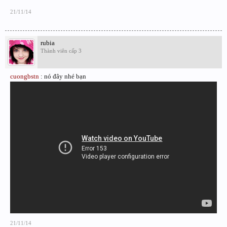
21/11/14
rubia
Thành viên cấp 3
cuongbstn
: nó đây nhé bạn
21/11/14