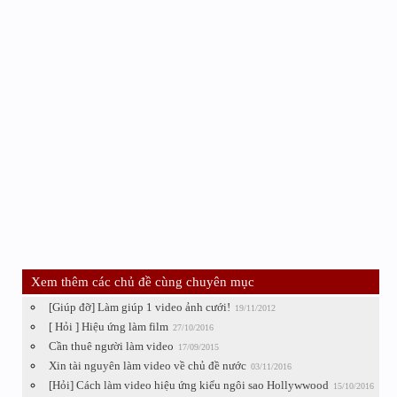
Xem thêm các chủ đề cùng chuyên mục
[Giúp đỡ] Làm giúp 1 video ảnh cưới!
19/11/2012
[ Hỏi ] Hiệu ứng làm film
27/10/2016
Cần thuê người làm video
17/09/2015
Xin tài nguyên làm video về chủ đề nước
03/11/2016
[Hỏi] Cách làm video hiệu ứng kiểu ngôi sao Hollywwood
15/10/2016