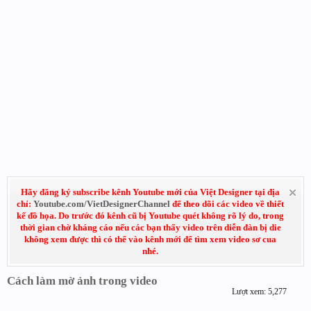
Hãy đăng ký subscribe kênh Youtube mới của Việt Designer tại địa
chỉ:
Youtube.com/VietDesignerChannel
để theo dõi các video về thiết
kế đồ họa. Do trước đó kênh cũ bị Youtube quét không rõ lý do, trong
thời gian chờ kháng cáo nếu các bạn thấy video trên diễn đàn bị die
không xem được thì có thể vào kênh mới để tìm xem video sơ cua
nhé.
Cách làm mờ ảnh trong video
Lượt xem: 5,277