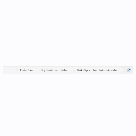
...
Diễn đàn
Kỹ thuật làm video
Hỏi đáp - Thảo luận về video