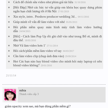
Cách để chỉnh sửa video như phim giả tài liệu
31/10/2016
[Hỏi Đáp] Nhờ các bác tư vấn giúp em khóa học quay dựng phim
ngắn hạn chất lượng tốt ở Hà Nội
27/01/2019
Xin style, intro.. Proshow producer wedding 3d...
04/11/2016
Giúp mình về vấn đề làm video với nhé
05/05/2013
Hỏi phần mềm quay màn hình máy tính làm video hướng
dẫn
24/04/2015
[Hỏi] - Cách làm Pop Up rồi ghi chữ vào như trong Bố ơi, mình đi
đâu thế.
18/05/2016
Nhờ Vả làm video hơn 1'
27/11/2014
Hỏi cách/phần mềm làm video vẽ tay
04/03/2017
Cần làm video clip (chụp ảnh đưa vào)
29/09/2014
Hot Các bạn nào hay blend video cho mình hỏi máy laptop có nên
blend video không?
29/01/2016
21/11/14
rubia
Thành viên cấp 3
giảm opacity xem sao, mà bạn dùng phần mềm gì?