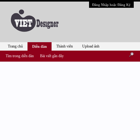
Đăng Nhập hoặc Đăng Ký
Trang chủ
Thành viên
Upload ảnh
Diễn đàn
Tìm trong diễn đàn
Bài viết gần đây