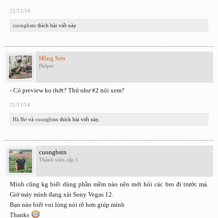
21/11/14
cuongbstn
thích bài viết này
Hồng Sơn
Helper
- Có preview ko thớt? Thử như #2 nói xem?
21/11/14
Hà Bơ
và
cuongbstn
thích bài viết này.
cuongbstn
Thành viên cấp 1
Mình cũng kg biết dùng phần mềm nào nên mới hỏi các bro đi trước mà.
Giờ máy mình đang xài Sony Vegas 12.
Bạn nào biết vui lòng nói rõ hơn giúp mình
Thanks