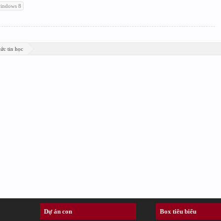
indows 8
ức tin học
Dự án con
Box tiêu biểu