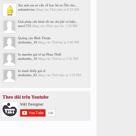
Xin anh em tư vấn về học lái xe Ôtô cho...
anhsinhvien
đăng vào
Thứ năm at 6:33 AM
Giải pháp cấu hình tối ưu chi phí và hiệu...
meo1725
đăng vào
Hôm qua lúc 1:58 PM
Quảng cáo Bình Thuận
alothietke_18
đăng vào
Thứ hai at 4:00 PM
In standee giá rẻ tại Phan Thiết
alothietke_18
đăng vào
Thứ ba at 3:42 PM
In danh thiếp giá rẻ
alothietke_02
đăng vào
Thứ năm at 3:29 PM
Theo dõi trên Youtube