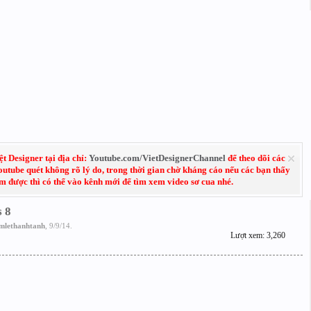
 Designer tại địa chỉ:
Youtube.com/VietDesignerChannel
để theo dõi các
Youtube quét không rõ lý do, trong thời gian chờ kháng cáo nếu các bạn thấy
em được thì có thể vào kênh mới để tìm xem video sơ cua nhé.
 8
mlethanhtanh
,
9/9/14
.
Lượt xem: 3,260