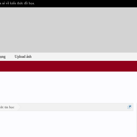
a sẻ về kiến thức đồ họa.
dụng
Upload ảnh
ức tin học