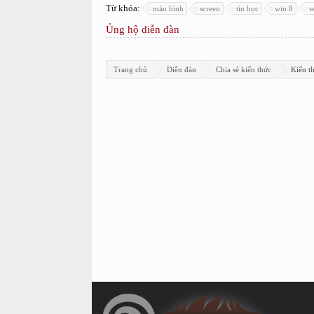
Từ khóa:
màn hình
screen
tin học
win 8
w
Ủng hộ diễn đàn
Trang chủ
Diễn đàn
Chia sẻ kiến thức
Kiến th