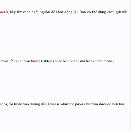
ows 8
, hãy tìm cách ngắt nguồn để khởi động lại. Bạn có thể dùng cách giữ nút
 Panel
ở ngoài
màn hình
Desktop (hoặc bạn có thể mở trong Start menu).
ions
, rồi từ đó vào đường dẫn
Choose what the power buttons does
do bên trái.