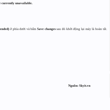
e currently unavailable.
mended)
ở phía dưới và bấm
Save changes
sau đó khởi động lại máy là hoàn tất.
Nguồn: Skyit.vn