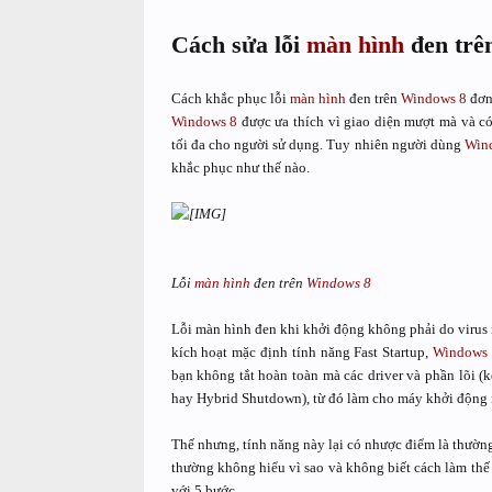
Cách sửa lỗi
màn hình
đen trê
Cách khắc phục lỗi
màn hình
đen trên
Windows 8
đơn 
Windows 8
được ưa thích vì giao diện mượt mà và 
tối đa cho người sử dụng. Tuy nhiên người dùng
Win
khắc phục như thế nào.
Lỗi
màn hình
đen trên
Windows 8
Lỗi màn hình đen khi khởi động không phải do virus 
kích hoạt mặc định tính năng Fast Startup,
Windows
bạn không tắt hoàn toàn mà các driver và phần lõi (ker
hay Hybrid Shutdown), từ đó làm cho máy khởi động
Thế nhưng, tính năng này lại có nhược điểm là thư
thường không hiểu vì sao và không biết cách làm thế nào
với 5 bước.