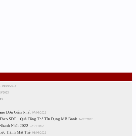
n
01/01/2013
09/2023
13
omo Đơn Giản Nhất
07/06/2022
Theo SĐT + Quà Tặng Thẻ Tín Dụng MB Bank
14/07/2022
 Nhanh Nhất 2022
22/04/2022
Tức Tránh Mất Thẻ
01/06/2022