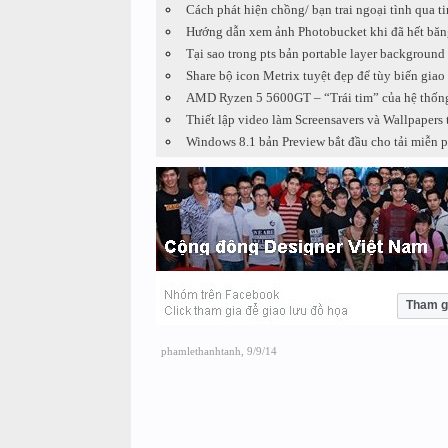
Cách phát hiện chồng/ bạn trai ngoại tình qua ti
Hướng dẫn xem ảnh Photobucket khi đã hết băn
Tại sao trong pts bản portable layer background (
Share bộ icon Metrix tuyệt đẹp để tùy biến giao
AMD Ryzen 5 5600GT – “Trái tim” của hệ thống
Thiết lập video làm Screensavers và Wallpapers
Windows 8.1 bản Preview bắt đầu cho tải miễn p
Tham g
phamlethanhtanh
,
9/9/14