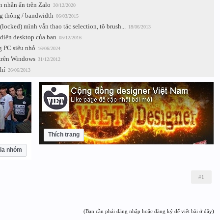
n nhắn ẩn trên Zalo
30/12/2020
g thông / bandwidth
06/03/2015
locked) mình vẫn thao tác selection, tô brush...
18/06/2013
 diện desktop của bạn
05/12/2016
 PC siêu nhỏ
16/06/2024
 trên Windows
31/12/2012
hí
26/06/2013
Thích trang
ia nhóm
#1
(Bạn cần phải đăng nhập hoặc đăng ký để viết bài ở đây)