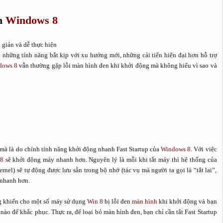
n
Windows 8
giản và dễ thực hiện
có những tính năng bắt kịp với xu hướng mới, những cải tiến hiện đại hơn hỗ trợ
dows 8
vẫn thường gặp lỗi màn hình đen khi khởi động mà không hiểu vì sao và
mà là do chính tính năng khởi động nhanh Fast Startup của
Windows 8
. Với việc
 8
sẽ khởi động máy nhanh hơn. Nguyên lý là mỗi khi tắt máy thì hệ thống của
nel) sẽ tự động được lưu sẵn trong bộ nhớ (tác vụ mà người ta gọi là “tắt lai”,
 nhanh hơn.
ờng khiến cho một số máy sử dụng
Win 8
bị lỗi đen
màn hình
khi khởi động và bạn
 để khắc phục. Thực ra, để loại bỏ màn hình đen, bạn chỉ cần tắt Fast Startup