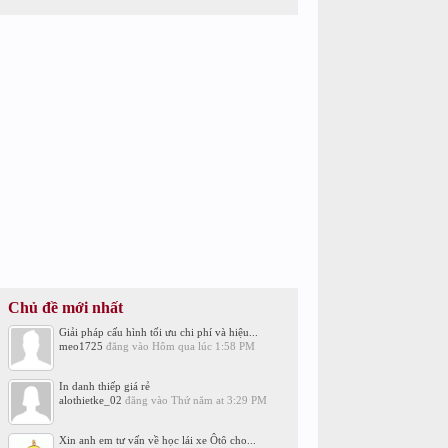
Chủ đề mới nhất
Giải pháp cấu hình tối ưu chi phí và hiệu...
meo1725
đăng vào
Hôm qua lúc 1:58 PM
In danh thiếp giá rẻ
alothietke_02
đăng vào
Thứ năm at 3:29 PM
Xin anh em tư vấn về học lái xe Ôtô cho...