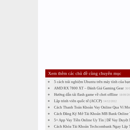
Xem thêm các chủ đề cùng chuyên mục
5 cách trải nghiệm Ubuntu trên máy tính của bạ
AMD RX 7800 XT – Đánh Giá Gaming Gear
30/
Hướng dẫn tải flash game về chơi offline
18/09/20
Lập trình viên quốc tế (ACCP)
14/12/2012
Cách Thanh Toán Khoản Vay Online Qua Ví M
Cách Đăng Ký Mở Tài Khoản MB Bank Online 
5+ App Vay Tiền Online Uy Tín | Dễ Vay Duyệt
Cách Khóa Tài Khoản Techcombank Ngay Lập 