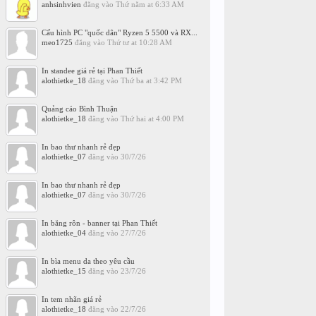
anhsinhvien
đăng vào
Thứ năm at 6:33 AM
Cấu hình PC "quốc dân" Ryzen 5 5500 và RX...
meo1725
đăng vào
Thứ tư at 10:28 AM
In standee giá rẻ tại Phan Thiết
alothietke_18
đăng vào
Thứ ba at 3:42 PM
Quảng cáo Bình Thuận
alothietke_18
đăng vào
Thứ hai at 4:00 PM
In bao thư nhanh rẻ đẹp
alothietke_07
đăng vào
30/7/26
In bao thư nhanh rẻ đẹp
alothietke_07
đăng vào
30/7/26
In băng rôn - banner tại Phan Thiết
alothietke_04
đăng vào
27/7/26
In bìa menu da theo yêu cầu
alothietke_15
đăng vào
23/7/26
In tem nhãn giá rẻ
alothietke_18
đăng vào
22/7/26