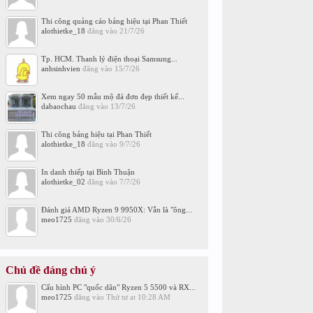
Thi công quảng cáo bảng hiệu tại Phan Thiết
alothietke_18
đăng vào
21/7/26
Tp. HCM. Thanh lý điện thoại Samsung...
anhsinhvien
đăng vào
15/7/26
Xem ngay 50 mẫu mộ đá đơn đẹp thiết kế...
dabaochau
đăng vào
13/7/26
Thi công bảng hiệu tại Phan Thiết
alothietke_18
đăng vào
9/7/26
In danh thiếp tại Bình Thuận
alothietke_02
đăng vào
7/7/26
Đánh giá AMD Ryzen 9 9950X: Vẫn là "ông...
meo1725
đăng vào
30/6/26
Chủ đề đáng chú ý
Cấu hình PC "quốc dân" Ryzen 5 5500 và RX...
meo1725
đăng vào
Thứ tư at 10:28 AM