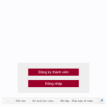
Đăng ký thành viên
Đăng nhập
...
Diễn đàn
Kỹ thuật làm video
Hỏi đáp - Thảo luận về video