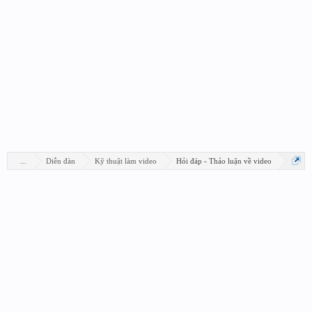
...
Diễn đàn
Kỹ thuật làm video
Hỏi đáp - Thảo luận về video