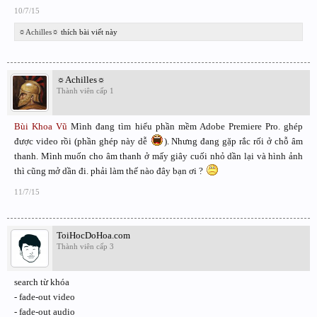
10/7/15
☼Achilles☼
thích bài viết này
☼Achilles☼
Thành viên cấp 1
Bùi Khoa Vũ
Mình đang tìm hiểu phần mềm Adobe Premiere Pro. ghép
được video rồi (phần ghép này dễ
). Nhưng đang gặp rắc rối ở chỗ âm
thanh. Mình muốn cho âm thanh ở mấy giây cuối nhỏ dần lại và hình ảnh
thì cũng mở dần đi. phải làm thế nào đây bạn ơi ?
11/7/15
ToiHocDoHoa.com
Thành viên cấp 3
search từ khóa
- fade-out video
- fade-out audio