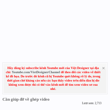
Hãy đăng ký subscribe kênh Youtube mới của Việt Designer tại địa
chỉ:
Youtube.com/VietDesignerChannel
để theo dõi các video về thiết
kế đồ họa. Do trước đó kênh cũ bị Youtube quét không rõ lý do, trong
thời gian chờ kháng cáo nếu các bạn thấy video trên diễn đàn bị die
không xem được thì có thể vào kênh mới để tìm xem video sơ cua
nhé.
Cần giúp đỡ về ghép video
Lượt xem: 2,713