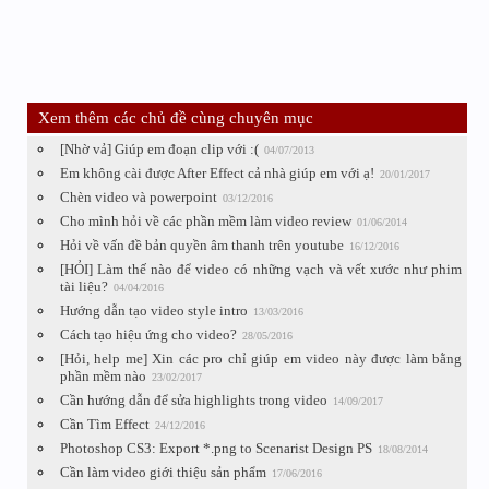
Xem thêm các chủ đề cùng chuyên mục
[Nhờ vả] Giúp em đoạn clip với :(
04/07/2013
Em không cài được After Effect cả nhà giúp em với ạ!
20/01/2017
Chèn video và powerpoint
03/12/2016
Cho mình hỏi về các phần mềm làm video review
01/06/2014
Hỏi về vấn đề bản quyền âm thanh trên youtube
16/12/2016
[HỎI] Làm thế nào để video có những vạch và vết xước như phim
tài liệu?
04/04/2016
Hướng dẫn tạo video style intro
13/03/2016
Cách tạo hiệu ứng cho video?
28/05/2016
[Hỏi, help me] Xin các pro chỉ giúp em video này được làm bằng
phần mềm nào
23/02/2017
Cần hướng dẫn để sửa highlights trong video
14/09/2017
Cần Tìm Effect
24/12/2016
Photoshop CS3: Export *.png to Scenarist Design PS
18/08/2014
Cần làm video giới thiệu sản phẩm
17/06/2016