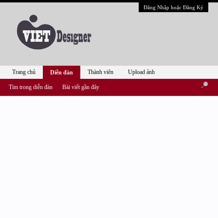
Đăng Nhập hoặc Đăng Ký
Trang chủ
Thành viên
Upload ảnh
Diễn đàn
Tìm trong diễn đàn
Bài viết gần đây