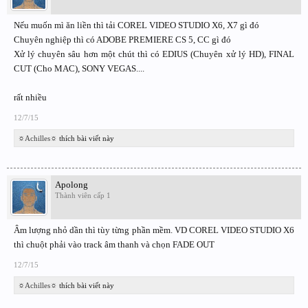
Nếu muốn mì ăn liền thì tải COREL VIDEO STUDIO X6, X7 gì đó
Chuyên nghiệp thì có ADOBE PREMIERE CS 5, CC gì đó
Xử lý chuyên sâu hơn một chút thì có EDIUS (Chuyên xử lý HD), FINAL
CUT (Cho MAC), SONY VEGAS....
rất nhiều
12/7/15
☼Achilles☼
thích bài viết này
Apolong
Thành viên cấp 1
Âm lượng nhỏ dần thì tùy từng phần mềm. VD COREL VIDEO STUDIO X6
thì chuột phải vào track âm thanh và chọn FADE OUT
12/7/15
☼Achilles☼
thích bài viết này