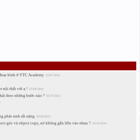
 Hoạt hình ở VTC Academy
25/07/2016
nội thất với ạ !
25/04/2016
hải theo những bước nào ?
01/07/2015
7
g phát sinh rất nặng
29/09/2015
ect góc và object copy, nó không gắn liền vào nhau ?
24/10/2014