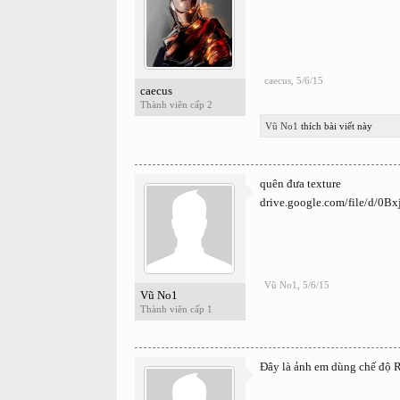
caecus
,
5/6/15
caecus
Thành viên cấp 2
Vũ No1
thích bài viết này
quên đưa texture
drive.google.com/file/d/
Vũ No1
,
5/6/15
Vũ No1
Thành viên cấp 1
Đây là ảnh em dùng chế độ 