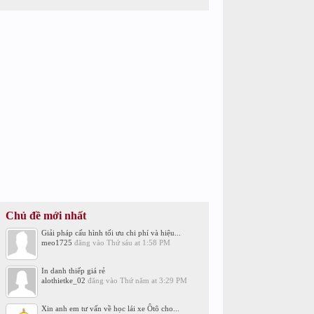
Chủ đề mới nhất
Giải pháp cấu hình tối ưu chi phí và hiệu...
meo1725
đăng vào
Thứ sáu at 1:58 PM
In danh thiếp giá rẻ
alothietke_02
đăng vào
Thứ năm at 3:29 PM
Xin anh em tư vấn về học lái xe Ôtô cho...