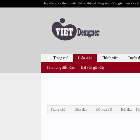
Hãy đăng ký thành viên để có thể dễ dàng trao đổi, giao lưu và chi
Trang chủ
Thành viên
Tuyển 
Diễn đàn
Tìm trong diễn đàn
Bài viết gần đây
Trang chủ
Diễn đàn
Đồ họa 3D
Hỏi đáp - Th