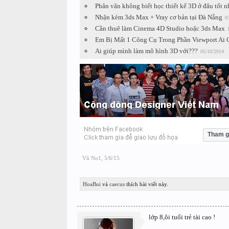
Phân vân không biết học thiết kế 3D ở đâu tốt n
Nhận kèm 3ds Max + Vray cơ bản tại Đà Nẵng
0
Cần thuê làm Cinema 4D Studio hoặc 3ds Max
Em Bị Mất 1 Công Cụ Trong Phần Viewport Ai
Ai giúp mình làm mô hình 3D với???
05/10/2014
Tham g
Vũ No1
,
5/6/15
HoaBui
và
caecus
thích bài viết này.
lớp 8,ôi tuổi trẻ tài cao !