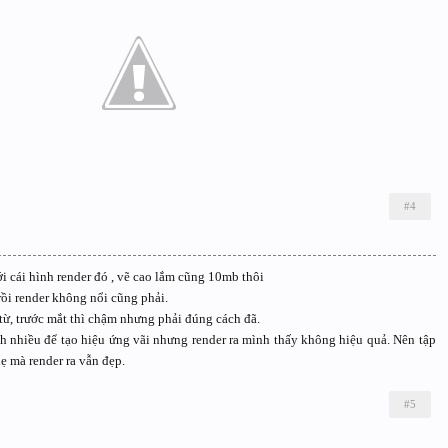
#4
i cái hình render đó , vẽ cao lắm cũng 10mb thôi
ồi render không nổi cũng phải.
 từ, trước mắt thì chậm nhưng phải đúng cách đã.
nh nhiều để tạo hiệu ứng vãi nhưng render ra mình thấy không hiệu quả. Nên tập
ẹ mà render ra vẫn đẹp.
#5