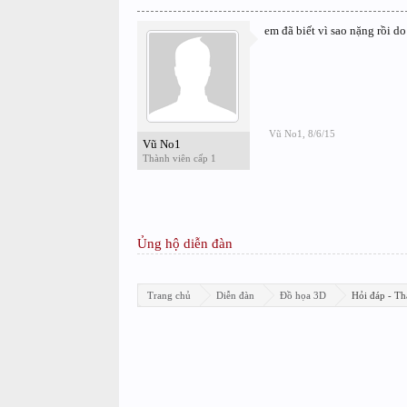
em đã biết vì sao nặng rồi do
Vũ No1
,
8/6/15
Vũ No1
Thành viên cấp 1
Ủng hộ diễn đàn
Trang chủ
Diễn đàn
Đồ họa 3D
Hỏi đáp - Th