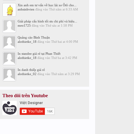
Xin anh em tư vấn về học lái xe Ôtô cho...
anhsinhvien
đăng vào
Thứ năm at 6:33 AM
Giải pháp cấu hình tối ưu chi phí và hiệu...
meo1725
đăng vào
Thứ sáu at 1:58 PM
Quảng cáo Bình Thuận
alothietke_18
đăng vào
Thứ hai at 4:00 PM
In standee giá rẻ tại Phan Thiết
alothietke_18
đăng vào
Thứ ba at 3:42 PM
In danh thiếp giá rẻ
alothietke_02
đăng vào
Thứ năm at 3:29 PM
Theo dõi trên Youtube