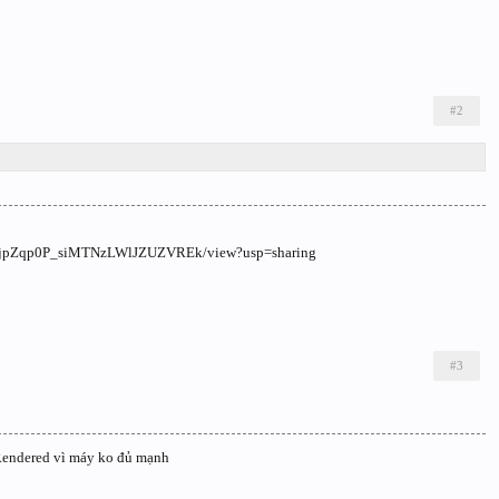
#2
0BxjpZqp0P_siMTNzLWlJZUZVREk/view?usp=sharing
#3
Rendered vì máy ko đủ mạnh