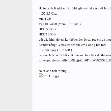
Hoàn cảnh là nhà em ko khá giả với lại em mới học l
4150 3.7 Ghz
ram 4 GB
Vga HD 4400 (Vram: 1792MB)
HDD 500GB
HDD2 80GB
với cấu hình đó em ko thể render đc cái pic em đã mo
Render bằng Cycles render nhá em Config hết roài.
File hơi nặng ( 106 MB )
do em chưa có đủ bài viết nên ko chèn link đc thế nên
drive.google.com/file/d/0BxjpZqp0P_siWUZGSk5z
có cả ảnh hậu trường:
...