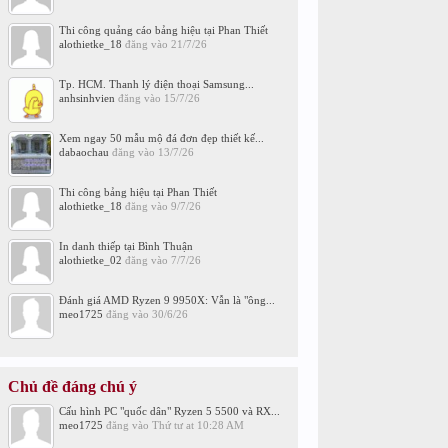
Thi công quảng cáo bảng hiệu tại Phan Thiết
alothietke_18
đăng vào
21/7/26
Tp. HCM. Thanh lý điện thoại Samsung...
anhsinhvien
đăng vào
15/7/26
Xem ngay 50 mẫu mộ đá đơn đẹp thiết kế...
dabaochau
đăng vào
13/7/26
Thi công bảng hiệu tại Phan Thiết
alothietke_18
đăng vào
9/7/26
In danh thiếp tại Bình Thuận
alothietke_02
đăng vào
7/7/26
Đánh giá AMD Ryzen 9 9950X: Vẫn là "ông...
meo1725
đăng vào
30/6/26
Chủ đề đáng chú ý
Cấu hình PC "quốc dân" Ryzen 5 5500 và RX...
meo1725
đăng vào
Thứ tư at 10:28 AM