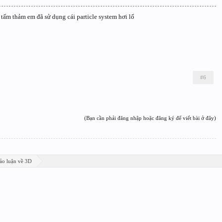
 tấm thảm em đã sử dụng cái particle system hơi lố
#6
(Bạn cần phải đăng nhập hoặc đăng ký để viết bài ở đây)
ảo luận về 3D