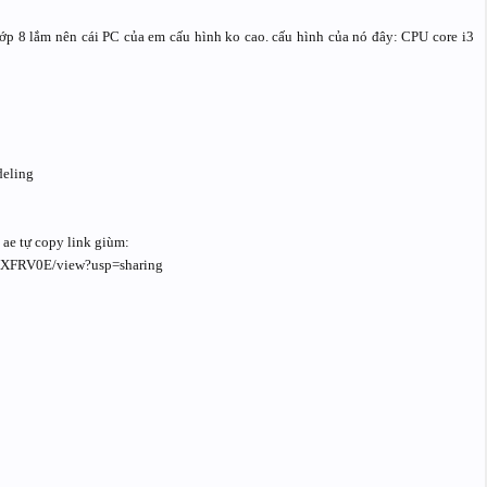
ớp 8 lắm nên cái PC của em cấu hình ko cao. cấu hình của nó đây: CPU core i3
deling
 ae tự copy link giùm:
UXFRV0E/view?usp=sharing