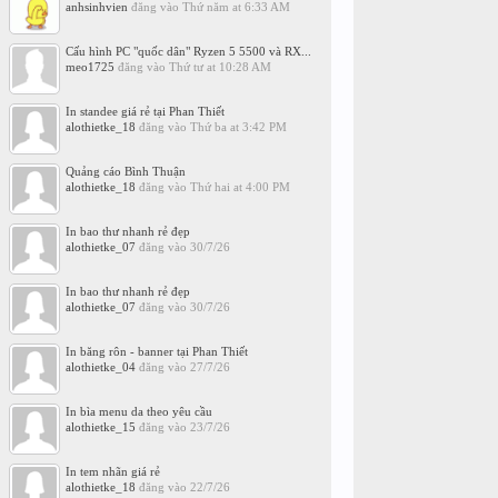
anhsinhvien
đăng vào
Thứ năm at 6:33 AM
Cấu hình PC "quốc dân" Ryzen 5 5500 và RX...
meo1725
đăng vào
Thứ tư at 10:28 AM
In standee giá rẻ tại Phan Thiết
alothietke_18
đăng vào
Thứ ba at 3:42 PM
Quảng cáo Bình Thuận
alothietke_18
đăng vào
Thứ hai at 4:00 PM
In bao thư nhanh rẻ đẹp
alothietke_07
đăng vào
30/7/26
In bao thư nhanh rẻ đẹp
alothietke_07
đăng vào
30/7/26
In băng rôn - banner tại Phan Thiết
alothietke_04
đăng vào
27/7/26
In bìa menu da theo yêu cầu
alothietke_15
đăng vào
23/7/26
In tem nhãn giá rẻ
alothietke_18
đăng vào
22/7/26