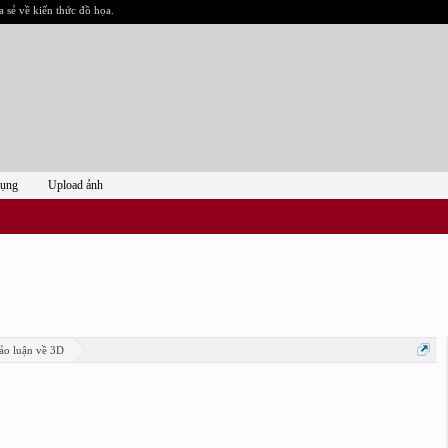
a sẻ về kiến thức đồ họa.
dụng
Upload ảnh
ảo luận về 3D