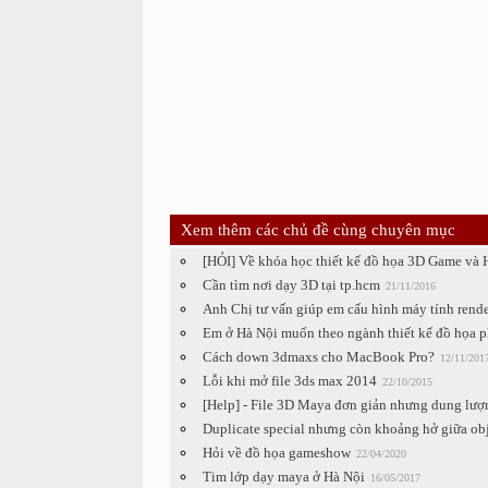
Xem thêm các chủ đề cùng chuyên mục
[HỎI] Về khóa học thiết kế đồ họa 3D Game và
Cần tìm nơi dạy 3D tại tp.hcm
21/11/2016
Anh Chị tư vấn giúp em cấu hình máy tính render 
Em ở Hà Nội muốn theo ngành thiết kế đồ họa p
Cách down 3dmaxs cho MacBook Pro?
12/11/201
Lỗi khi mở file 3ds max 2014
22/10/2015
[Help] - File 3D Maya đơn giản nhưng dung lượn
Duplicate special nhưng còn khoảng hở giữa obj
Hỏi về đồ họa gameshow
22/04/2020
Tim lớp dạy maya ở Hà Nội
16/05/2017