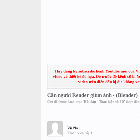
Hãy đăng ký subscribe kênh Youtube mới của Việt
video về thiết kế đồ họa. Do trước đó kênh cũ bị 
video trên diễn đàn bị die không x
Cần người Render giùm ảnh - (Blender)
Chủ đề thuộc danh mục
'
Hỏi đáp - Thảo luận về 3D
'
được đăn
Vũ No1
Thành viên cấp 1