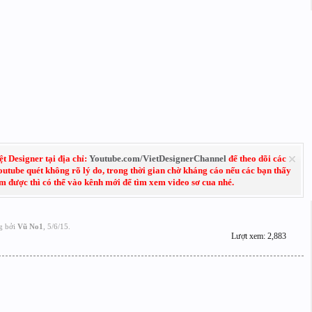
 Designer tại địa chỉ:
Youtube.com/VietDesignerChannel
để theo dõi các
Youtube quét không rõ lý do, trong thời gian chờ kháng cáo nếu các bạn thấy
em được thì có thể vào kênh mới để tìm xem video sơ cua nhé.
g bởi
Vũ No1
,
5/6/15
.
Lượt xem: 2,883