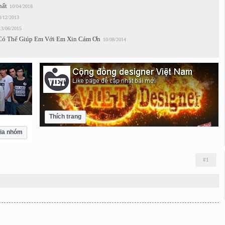
hất
10/04/2018
3/12/2013
13/06/2015
 Có Thể Giúp Em Với Em Xin Cám Ơn
10/08/2014
Thích trang
ia nhóm
#1