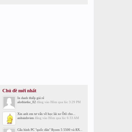
Chủ đề mới nhất
In danh thiếp giá rẻ
alothietke_02
đăng vào
Hôm qua lúc 3:29 PM
Xin anh em tư vấn về học lái xe Ôtô cho...
anhsinhvien
đăng vào
Hôm qua lúc 6:33 AM
Cấu hình PC "quốc dân" Ryzen 5 5500 và RX...