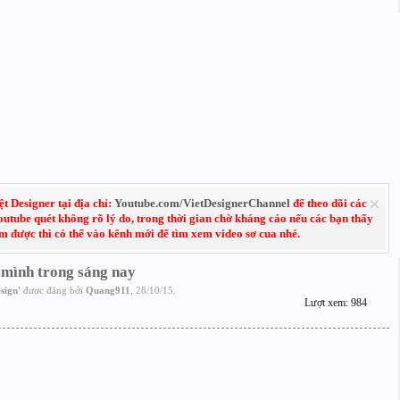
 Designer tại địa chỉ:
Youtube.com/VietDesignerChannel
để theo dõi các
Youtube quét không rõ lý do, trong thời gian chờ kháng cáo nếu các bạn thấy
em được thì có thể vào kênh mới để tìm xem video sơ cua nhé.
 mình trong sáng nay
sign
'
được đăng bởi
Quang911
,
28/10/15
.
Lượt xem: 984