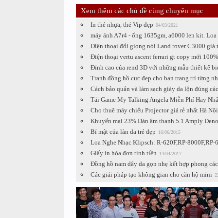
Xem thêm các chủ đề cùng chuyên mục
In thẻ nhựa, thẻ Vip đẹp
04/03/2021
máy ánh A7r4 - ống 1635gm, a6000 len kit. Loa
Điện thoại đổi giọng nói Land rover C3000 giá t
Điện thoại vertu ascent ferrari gt copy mới 100
Đỉnh cao của rend 3D với những mẫu thiết kế biệ
Tranh đồng hồ cực đẹp cho bạn trang trí từng nh
Cách bảo quản và làm sạch giày da lộn đúng cá
Tải Game My Talking Angela Miễn Phí Hay Nhấ
Cho thuê máy chiếu Projector giá rẻ nhất Hà Nội
Khuyến mại 23% Dàn âm thanh 5.1 Amply Deno
Bí mật của làn da trẻ đẹp
16/06/2015
Loa Nghe Nhạc Klipsch: R-620F,RP-8000F,RP-60
Giấy in hóa đơn tính tiền
14/04/2017
Đồng hồ nam dây da gọn nhẹ kết hợp phong các
Các giải pháp tạo không gian cho căn hộ mini
2