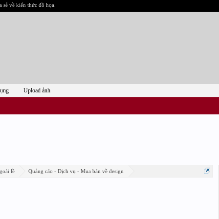
a sẻ về kiến thức đồ họa.
dụng
Upload ảnh
goài lề
Quảng cáo - Dịch vụ - Mua bán về design