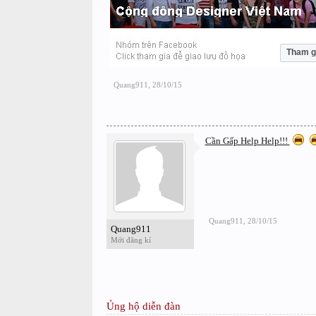
Tham g
Quang911
,
28/10/15
Cần Gấp Help Help!!!
Quang911
,
28/10/15
Quang911
Mới đăng kí
Ủng hộ diễn đàn