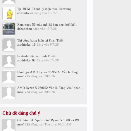
Tp. HCM. Thanh lý điện thoại Samsung...
anhsinhvien
đăng vào
15/7/26
Xem ngay 50 mẫu mộ đá đơn đẹp thiết kế...
dabaochau
đăng vào
13/7/26
Thi công bảng hiệu tại Phan Thiết
alothietke_18
đăng vào
9/7/26
In danh thiếp tại Bình Thuận
alothietke_02
đăng vào
7/7/26
Đánh giá AMD Ryzen 9 9950X: Vẫn là "ông...
meo1725
đăng vào
30/6/26
AMD Ryzen 5 7600X: Vẫn là "Ông Vua" phân...
meo1725
đăng vào
30/6/26
Chủ đề đáng chú ý
Cấu hình PC "quốc dân" Ryzen 5 5500 và RX...
meo1725
đăng vào
Thứ tư at 10:28 AM