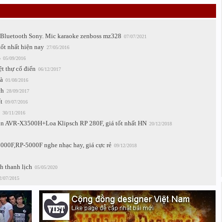
 Bluetooth Sony. Mic karaoke zenboss mz328
07/07/2021
ốt nhất hiện nay
27/05/2016
%
05/09/2016
t thự cổ điển
06/12/2017
à
01/08/2016
ch
28/09/2017
t
09/07/2016
30/11/2016
n AVR-X3500H+Loa Klipsch RP 280F, giá tốt nhất HN
20/12/2018
00F,RP-5000F nghe nhạc hay, giá cực rẻ
09/12/2018
h thanh lịch
05/05/2020
2/07/2015