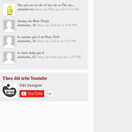
Xin anh em tư vấn về học lái xe Ôtô cho...
anhsinhvien
đăng vào
Hôm qua lúc 6:33 AM
Quảng cáo Bình Thuận
alothietke_18
đăng vào
Thứ hai at 4:00 PM
In standee giá rẻ tại Phan Thiết
alothietke_18
đăng vào
Thứ ba at 3:42 PM
In danh thiếp giá rẻ
alothietke_02
đăng vào
Hôm qua lúc 3:29 PM
Theo dõi trên Youtube