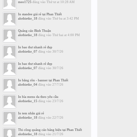
meo1725
đăng vào
Thứ tư at 10:28 AM
In standee giá rẻ tại Phan Thiết
alothietke_18
đăng vào
Thứ ba at 3:42 PM
Quảng cáo Bình Thuận
alothietke_18
đăng vào
Thứ hai at 4:00 PM
In bao thư nhanh rẻ đẹp
alothietke_07
đăng vào
30/7/26
In bao thư nhanh rẻ đẹp
alothietke_07
đăng vào
30/7/26
In băng rôn - banner tại Phan Thiết
alothietke_04
đăng vào
27/7/26
In bìa menu da theo yêu cầu
alothietke_15
đăng vào
23/7/26
In tem nhãn giá rẻ
alothietke_18
đăng vào
22/7/26
Thi công quảng cáo bảng hiệu tại Phan Thiết
alothietke_18
đăng vào
21/7/26