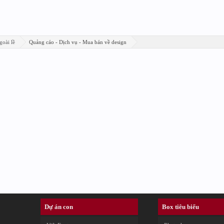
goài lề
Quảng cáo - Dịch vụ - Mua bán về design
Dự án con
Box tiêu biểu