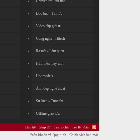
Chuyện trò linh tinh
Đọc báo - Tin tức
Video clip giải trí
Công nghệ - Hitech
Ra mắt - Làm quen
Hình nền máy tính
Hot models
Ảnh đẹp nghệ thuật
Sự kiện - Cuộc thi
Offline giao lưu
Liên hệ
Giúp đỡ
Trang chủ
Trở lên đầu
Điều khoản và Quy định
Chính sách bảo mật