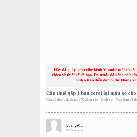
Hãy đăng ký subscribe kênh Youtube mới của Việt
video về thiết kế đồ họa. Do trước đó kênh cũ bị 
video trên diễn đàn bị die không x
Cần thuê gấp 1 bạn corel lại mẫu áo cho
Chủ đề thuộc danh mục
'
Quảng cáo - Dịch vụ - Mua bán về de
Quang911
Mới đăng kí