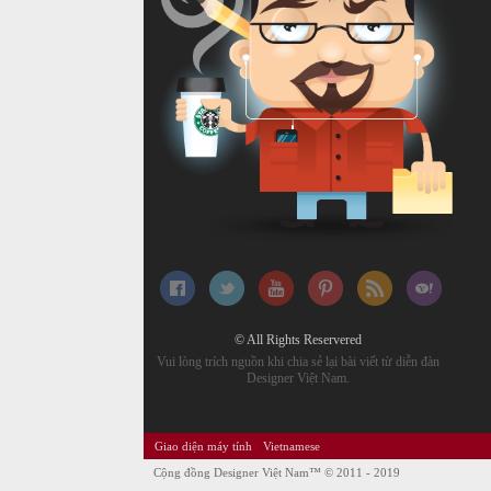
© All Rights Reservered
Vui lòng trích nguồn khi chia sẻ lại bài viết từ diễn đàn
Designer Việt Nam.
Giao diện máy tính
Vietnamese
Cộng đồng Designer Việt Nam™
© 2011 - 2019