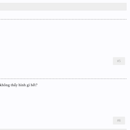
#5
 không thấy hình gì hết?
#6