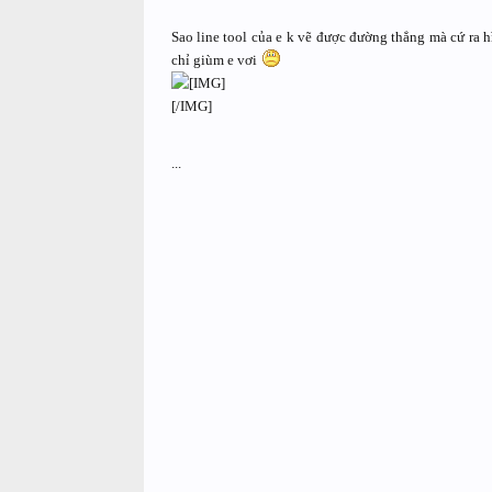
Sao line tool của e k vẽ được đường thẳng mà cứ ra 
chỉ giùm e vơi
[/IMG]
...