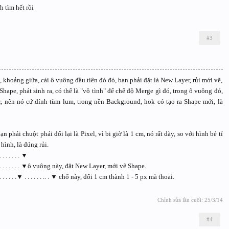
h tìm hết rồi
#3
 khoảng giữa, cái ô vuông đầu tiên đó đó, bạn phải đặt là New Layer, rủi mới vẽ,
 Shape, phát sinh ra, có thể là "vô tình" để chế độ Merge gì đó, trong ô vuông đó,
, nên nó cứ dính tùm lum, trong nền Background, hok có tạo ra Shape mới, là
n phải chuột phải đổi lại là Pixel, vì bi giờ là 1 cm, nó rất dày, so với hình bé tí
hình, là đúng rủi.
. . . . . . . . ▼
. . . . . . . . . . . . . . ▼ô vuông này, đặt New Layer, mới vẽ Shape.
 . . . . . . . . . . . .▼ . . . . . . .. . ▼ chổ này, đổi 1 cm thành 1 - 5 px mà thoai.
Chỉnh sửa lần cuối:
25/3/14
#4