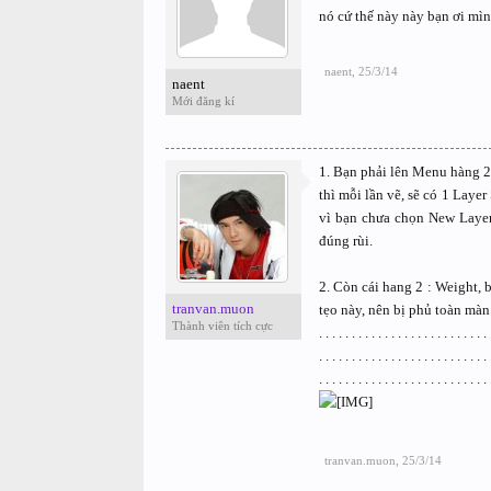
nó cứ thế này này bạn ơi mìn
naent
,
25/3/14
naent
Mới đăng kí
1. Bạn phải lên Menu hàng 2,
thì mỗi lần vẽ, sẽ có 1 Layer
vì bạn chưa chọn New Layer
đúng rùi.
2. Còn cái hang 2 : Weight, bạ
tranvan.muon
tẹo này, nên bị phủ toàn màn 
Thành viên tích cực
. . . . . . . . . . . . . . . . . . . . . . . . . 
. . . . . . . . . . . . . . . . . . . 
. . . . . . . . . . . . . . . . . . . .
tranvan.muon
,
25/3/14