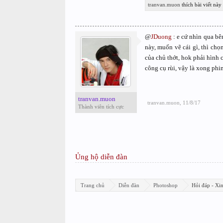
tranvan.muon
thích bài viết này
@
JDuong
: e cứ nhìn qua bê
này, muốn vẽ cái gì, thì chọ
của chủ thớt, hok phải hình c
công cụ rùi, vậy là xong phim
tranvan.muon
tranvan.muon
,
11/8/17
Thành viên tích cực
Ủng hộ diễn đàn
Trang chủ
Diễn đàn
Photoshop
Hỏi đáp - Xi