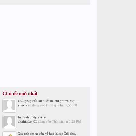
Chủ đề mới nhất
Giải pháp cấu hình tối ưu chi phí và hiệu...
meo1725
đăng vào
Hôm qua lúc 1:58 PM
In danh thiếp giá rẻ
alothietke_02
đăng vào
Thứ năm at 3:29 PM
Xin anh em tư vấn về học lái xe Ôtô cho...