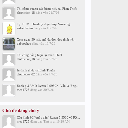
Thi công quảng cáo bảng hiệu tại Phan Thiết
alothietke_18
đăng vào
21/7/26
Tp. HCM. Thanh lý điện thoại Samsung...
anhsinhvien
đăng vào
15/7/26
Xem ngay 50 mẫu mộ đá đơn đẹp thiết kế...
dabaochau
đăng vào
13/7/26
Thi công bảng hiệu tại Phan Thiết
alothietke_18
đăng vào
9/7/26
In danh thiếp tại Bình Thuận
alothietke_02
đăng vào
7/7/26
Đánh giá AMD Ryzen 9 9950X: Vẫn là "ông...
meo1725
đăng vào
30/6/26
Chủ đề đáng chú ý
Cấu hình PC "quốc dân" Ryzen 5 5500 và RX...
meo1725
đăng vào
Thứ tư at 10:28 AM