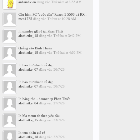
anhsinhvien
đăng vào
Thứ năm at 6:33 AM
Cấu hình PC "quốc dân" Ryzen 5 5500 và RX...
meo1725
đăng vào
Thứ tư at 10:28 AM
In standee giá rẻ tại Phan Thiết
alothietke_18
đăng vào
Thứ ba at 3:42 PM
Quảng cáo Bình Thuận
alothietke_18
đăng vào
Thứ hai at 4:00 PM
In bao thư nhanh rẻ đẹp
alothietke_07
đăng vào
30/7/26
In bao thư nhanh rẻ đẹp
alothietke_07
đăng vào
30/7/26
In băng rôn - banner tại Phan Thiết
alothietke_04
đăng vào
27/7/26
In bìa menu da theo yêu cầu
alothietke_15
đăng vào
23/7/26
In tem nhãn giá rẻ
alothietke_18
đăng vào
22/7/26