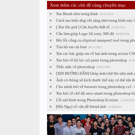
Xem thêm các chủ đề cùng chuyên mục
Xin Brush như trong hình
10/12/2014
Cách tạo hiệu ứng vệt sáng như trong hình này l
[ Xin file psd ] Cửu huyền thất tổ
25/08/2018
Cần làm giúp Logo 3d xoay 360 độ
08/06/2018
Hỏi lỗi công cụ eliptical marqueel tool trong p
Tìm hộ em cái font
09/11/2012
Xin các bác giúp em về lưu ảnh trong action CS
Xin hỏi về bộ lọc oil paint trong photoshop
01/0
Thắc mắc về photoshop
20/02/2016
[XIN HƯỚNG DẪN] Ghép ảnh/chữ lên trên ảnh n
Ảnh có thông số kích thước thế này có thể rửa đ
Cho mình hỏi về browser trong photoshop cs3
0
Xin hỏi về chế độ save smart trong photoshop 
Lỗi mở hình trong Photoshop bị noise.
25/04/2014
[Hỏi Ngu] về vấn đề blend ảnh
16/08/2013