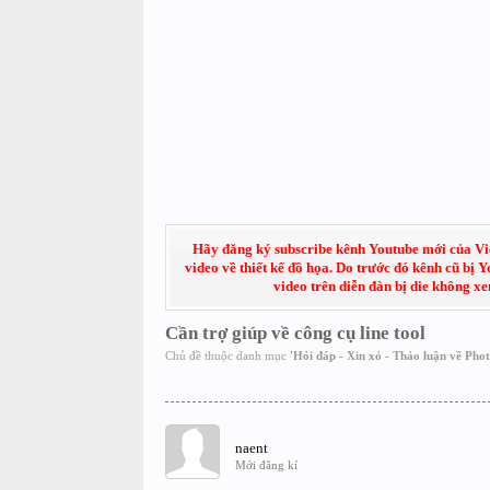
Hãy đăng ký subscribe kênh Youtube mới của Việt
video về thiết kế đồ họa. Do trước đó kênh cũ bị 
video trên diễn đàn bị die không x
Cần trợ giúp về công cụ line tool
Chủ đề thuộc danh mục
'
Hỏi đáp - Xin xỏ - Thảo luận về Pho
naent
Mới đăng kí