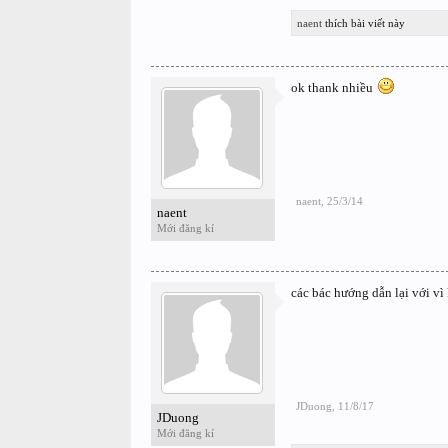
naent
thích bài viết này
ok thank nhiều
naent
,
25/3/14
naent
Mới đăng kí
các bác hướng dẫn lại với vì
JDuong
,
11/8/17
JDuong
Mới đăng kí