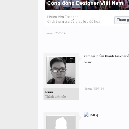
Tham g
naent
,
25/3/14
xem lại phần thanh taskbar ở
basic
lenm
,
25/3/14
lenm
Thành viên cấp 4