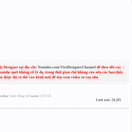
 Designer tại địa chỉ:
Youtube.com/VietDesignerChannel
để theo dõi các
Youtube quét không rõ lý do, trong thời gian chờ kháng cáo nếu các bạn thấy
em được thì có thể vào kênh mới để tìm xem video sơ cua nhé.
toshop
'
được đăng bởi
naent
,
25/3/14
.
Lượt xem: 24,201