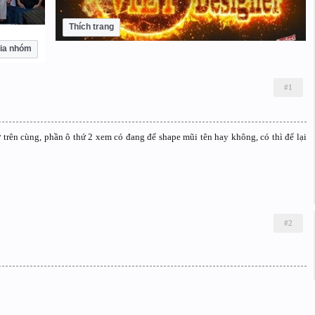
Thích trang
ia nhóm
#1
 trên cùng, phần ô thứ 2 xem có đang để shape mũi tên hay không, có thì để lại
#2