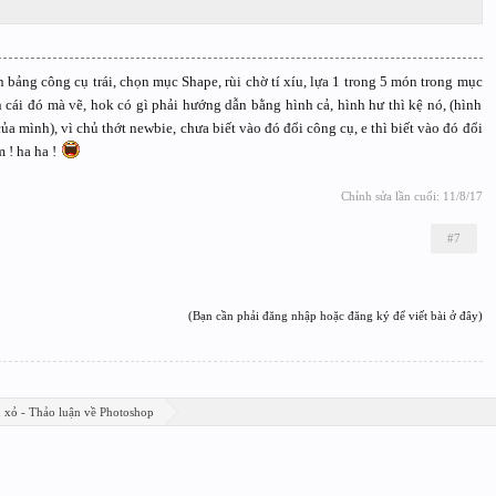
n bảng công cụ trái, chọn mục Shape, rùi chờ tí xíu, lựa 1 trong 5 món trong mục
n cái đó mà vẽ, hok có gì phải hướng dẫn bằng hình cả, hình hư thì kệ nó, (hình
ủa mình), vì chủ thớt newbie, chưa biết vào đó đổi công cụ, e thì biết vào đó đổi
 ! ha ha !
Chỉnh sửa lần cuối:
11/8/17
#7
(Bạn cần phải đăng nhập hoặc đăng ký để viết bài ở đây)
n xỏ - Thảo luận về Photoshop