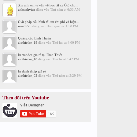
Xin anh em tư vấn về học lái xe Ôtô cho...
anhsinhvien
đăng vào
Thứ năm at 6:33 AM
Giải pháp cấu hình tối ưu chi phí và hiệu...
meo1725
đăng vào
Hôm qua lúc 1:58 PM
Quảng cáo Bình Thuận
alothietke_18
đăng vào
Thứ hai at 4:00 PM
In standee giá rẻ tại Phan Thiết
alothietke_18
đăng vào
Thứ ba at 3:42 PM
In danh thiếp giá rẻ
alothietke_02
đăng vào
Thứ năm at 3:29 PM
Theo dõi trên Youtube