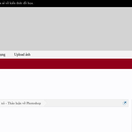
a sẻ về kiến thức đồ họa.
dụng
Upload ảnh
n xỏ - Thảo luận về Photoshop