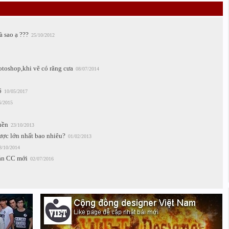
à sao ạ ???
25/10/2012
hotoshop,khi vẽ có răng cưa
08/07/2014
6
10/05/2017
6/2015
ền
23/10/2013
ược lớn nhất bao nhiêu?
01/02/2013
8/10/2014
bản CC mới
02/07/2016