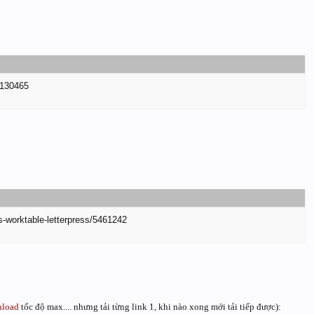
5130465
ps-worktable-letterpress/5461242
load
tốc độ max.... nhưng tải từng link 1, khi nào xong mới tải tiếp được):