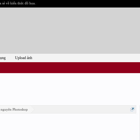
a sẻ về kiến thức đồ họa.
dụng
Upload ảnh
 nguyên Photoshop