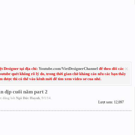
 Designer tại địa chỉ:
Youtube.com/VietDesignerChannel
để theo dõi các
Youtube quét không rõ lý do, trong thời gian chờ kháng cáo nếu các bạn thấy
em được thì có thể vào kênh mới để tìm xem video sơ cua nhé.
n dịp cuối năm part 2
c đăng bởi
Ngô Đức Huynh
,
9/1/14
.
Lượt xem: 12,097