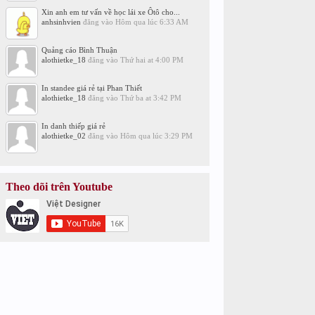
Xin anh em tư vấn về học lái xe Ôtô cho...
anhsinhvien
đăng vào
Hôm qua lúc 6:33 AM
Quảng cáo Bình Thuận
alothietke_18
đăng vào
Thứ hai at 4:00 PM
In standee giá rẻ tại Phan Thiết
alothietke_18
đăng vào
Thứ ba at 3:42 PM
In danh thiếp giá rẻ
alothietke_02
đăng vào
Hôm qua lúc 3:29 PM
Theo dõi trên Youtube