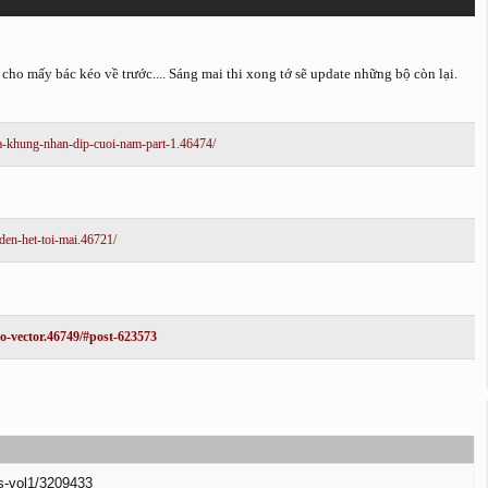
cho mấy bác kéo về trước.... Sáng mai thi xong tớ sẽ update những bộ còn lại.
oa-khung-nhan-dip-cuoi-nam-part-1.46474/
-den-het-toi-mai.46721/
-bo-vector.46749/#post-623573
ps-vol1/3209433