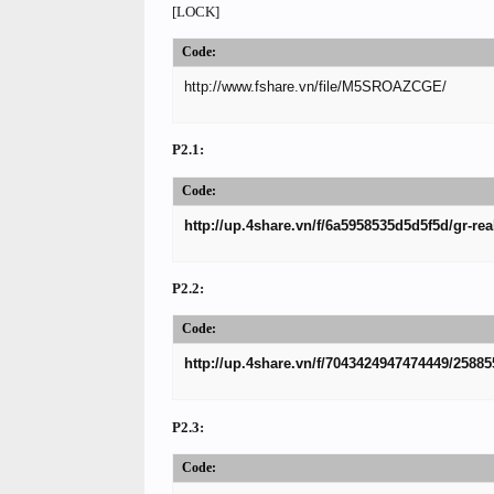
[LOCK]
Code:
http://www.fshare.vn/file/M5SROAZCGE/
P2.1:
Code:
http://up.4share.vn/f/6a5958535d5d5f5d/gr-rea
P2.2:
Code:
http://up.4share.vn/f/7043424947474449/25885
P2.3:
Code: