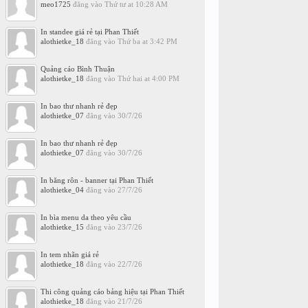
meo1725
đăng vào
Thứ tư at 10:28 AM
In standee giá rẻ tại Phan Thiết
alothietke_18
đăng vào
Thứ ba at 3:42 PM
Quảng cáo Bình Thuận
alothietke_18
đăng vào
Thứ hai at 4:00 PM
In bao thư nhanh rẻ đẹp
alothietke_07
đăng vào
30/7/26
In bao thư nhanh rẻ đẹp
alothietke_07
đăng vào
30/7/26
In băng rôn - banner tại Phan Thiết
alothietke_04
đăng vào
27/7/26
In bìa menu da theo yêu cầu
alothietke_15
đăng vào
23/7/26
In tem nhãn giá rẻ
alothietke_18
đăng vào
22/7/26
Thi công quảng cáo bảng hiệu tại Phan Thiết
alothietke_18
đăng vào
21/7/26