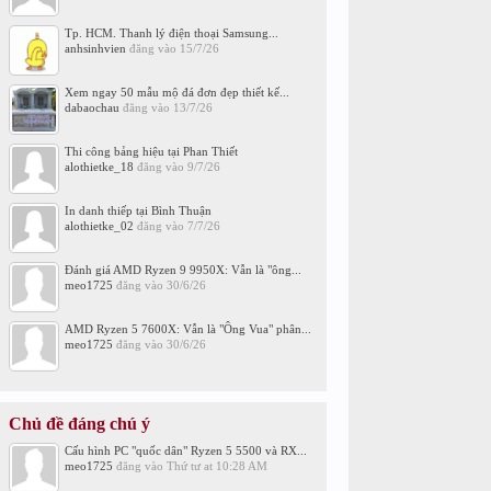
Tp. HCM. Thanh lý điện thoại Samsung...
anhsinhvien
đăng vào
15/7/26
Xem ngay 50 mẫu mộ đá đơn đẹp thiết kế...
dabaochau
đăng vào
13/7/26
Thi công bảng hiệu tại Phan Thiết
alothietke_18
đăng vào
9/7/26
In danh thiếp tại Bình Thuận
alothietke_02
đăng vào
7/7/26
Đánh giá AMD Ryzen 9 9950X: Vẫn là "ông...
meo1725
đăng vào
30/6/26
AMD Ryzen 5 7600X: Vẫn là "Ông Vua" phân...
meo1725
đăng vào
30/6/26
Chủ đề đáng chú ý
Cấu hình PC "quốc dân" Ryzen 5 5500 và RX...
meo1725
đăng vào
Thứ tư at 10:28 AM