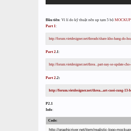
Đầu tiên
: Vì lí do kỹ thuật nên up tạm 5 bộ
MOCKUP
Part 1
:
http://forum.vietdesigner.net/threads/share-kho-hang-do-h
Part 2
.1
:
http://forum.vietdesigner.net/threa...part-nay-se-update-cho
Part 2
.2:
http://forum.vietdesigner.net/threa...art-cuoi-cung-13
P2.1
Info
:
Code:
http://graphicriver.net/item/realistic-logo-mocku