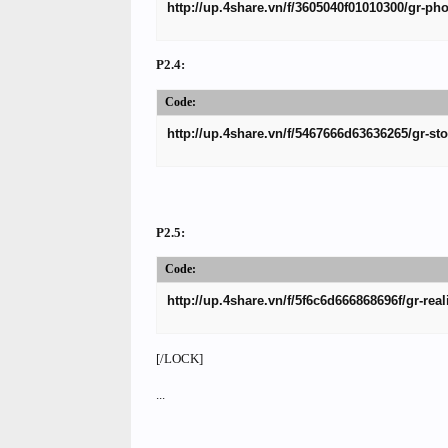
http://up.4share.vn/f/3605040f01010300/gr-pho
P2.4:
Code:
http://up.4share.vn/f/5467666d63636265/gr-st
P2.5:
Code:
http://up.4share.vn/f/5f6c6d666868696f/gr-rea
[/LOCK]
...