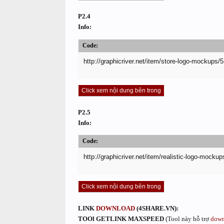
P2.4
Info:
Code:
http://graphicriver.net/item/store-logo-mockups/
Click xem nội dung bên trong
P2.5
Info:
Code:
http://graphicriver.net/item/realistic-logo-mocku
Click xem nội dung bên trong
LINK
DOWNLOAD
(4SHARE.VN):
TOOl GETLINK MAXSPEED
(Tool này hỗ trợ
down