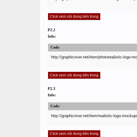
Click xem nội dung bên trong
P2.2
Info:
Code:
http://graphicriver.net/item/photorealistic-logo
Click xem nội dung bên trong
P2.3
Info:
Code:
http://graphicriver.net/item/realistic-logo-mocku
Click xem nội dung bên trong