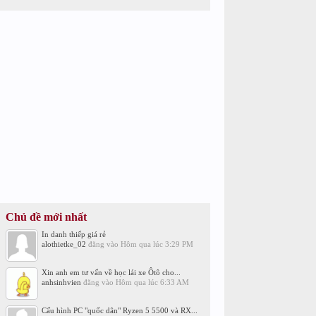
Chủ đề mới nhất
In danh thiếp giá rẻ
alothietke_02
đăng vào
Hôm qua lúc 3:29 PM
Xin anh em tư vấn về học lái xe Ôtô cho...
anhsinhvien
đăng vào
Hôm qua lúc 6:33 AM
Cấu hình PC "quốc dân" Ryzen 5 5500 và RX...