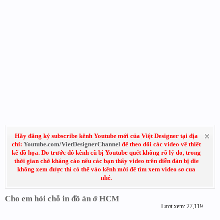
Hãy đăng ký subscribe kênh Youtube mới của Việt Designer tại địa
chỉ:
Youtube.com/VietDesignerChannel
để theo dõi các video về thiết
kế đồ họa. Do trước đó kênh cũ bị Youtube quét không rõ lý do, trong
thời gian chờ kháng cáo nếu các bạn thấy video trên diễn đàn bị die
không xem được thì có thể vào kênh mới để tìm xem video sơ cua
nhé.
Cho em hỏi chỗ in đồ án ở HCM
Lượt xem: 27,119