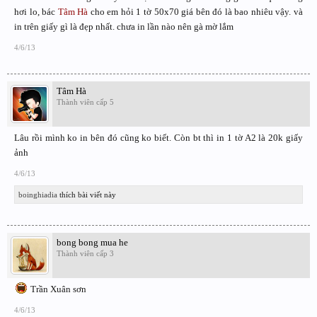
hơi lo, bác
Tâm Hà
cho em hỏi 1 tờ 50x70 giá bên đó là bao nhiêu vậy. và
in trên giấy gì là đẹp nhất. chưa in lần nào nên gà mờ lắm
4/6/13
Tâm Hà
Thành viên cấp 5
Lâu rồi mình ko in bên đó cũng ko biết. Còn bt thì in 1 tờ A2 là 20k giấy
ảnh
4/6/13
boinghiadia
thích bài viết này
bong bong mua he
Thành viên cấp 3
Trần Xuân sơn
4/6/13