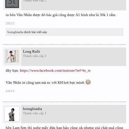
Thành viên cấp 2
in bên Văn Nhân được đó bác.giá cũng được A1 hình như là 30k 1 tấm.
3/6/13
boinghiadia
thích bài viết này
Long Ruồi
Thành viên cấp 2
đây bạn.
https://www.facebook.com/insieure?ref=br_rs
Văn Nhân in cũng tạm mà nc với KH hơi bực mình
4/6/13
boinghiadia
Thành viên cấp 1
bên Lam Sơn thì nghe mấy đứa bạn bảo cũng ok nhưng giá chát quá cũng