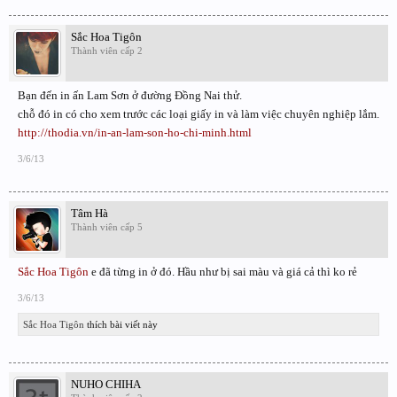
Sắc Hoa Tigôn
Thành viên cấp 2
Bạn đến in ấn Lam Sơn ở đường Đồng Nai thử.
chỗ đó in có cho xem trước các loại giấy in và làm việc chuyên nghiệp lắm.
http://thodia.vn/in-an-lam-son-ho-chi-minh.html
3/6/13
Tâm Hà
Thành viên cấp 5
Sắc Hoa Tigôn
e đã từng in ở đó. Hầu như bị sai màu và giá cả thì ko rẻ
3/6/13
Sắc Hoa Tigôn
thích bài viết này
NUHO CHIHA