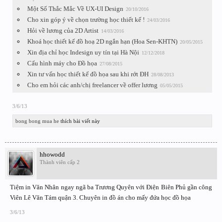
Một Số Thắc Mắc Về UX-UI Design
20/10/2016
Cho xin góp ý về chọn trường học thiết kế !
24/03/2016
Hỏi về lương của 2D Artist
14/03/2016
Khoá học thiết kế đồ hoạ 2D ngắn hạn (Hoa Sen-KHTN)
20/05/2015
Xin địa chỉ học Indesign uy tín tại Hà Nội
12/12/2018
Cấu hình máy cho Đồ họa
27/08/2015
Xin tư vấn học thiết kế đồ họa sau khi rớt ĐH
28/08/2013
Cho em hỏi các anh/chị freelancer về offer lương
05/05/2015
3/6/13
bong bong mua he
thích bài viết này
hhowodd
Thành viên cấp 2
Tiệm in Văn Nhân ngay ngã ba Trương Quyên với Điện Biên Phủ gần công
Viên Lê Văn Tám quận 3. Chuyên in đồ án cho mấy đứa học đồ họa
3/6/13