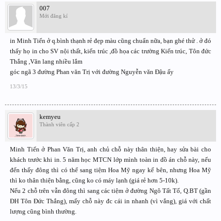
007
Mới đăng kí
in Minh Tiến ở q.bình thạnh rẻ đẹp màu cũng chuẩn nữa, bạn ghé thử . ở đó
thấy họ in cho SV nội thất, kiến trúc ,đồ họa các trường Kiến trúc, Tôn đức
Thắng ,Văn lang nhiều lắm
góc ngã 3 đường Phan văn Trị với đường Nguyễn văn Đậu ấy
13/3/15
kemyeu
Thành viên cấp 2
Minh Tiến ở Phan Văn Trị, anh chủ chỗ này thân thiện, hay sửa bài cho
khách trước khi in. 5 năm học MTCN lớp mình toàn in đồ án chỗ này, nếu
đến thấy đông thì có thể sang tiệm Hoa Mỹ ngay kế bên, nhưng Hoa Mỹ
thì ko thân thiện bằng, cũng ko có máy lạnh (giá rẻ hơn 5-10k).
Nếu 2 chỗ trên vẫn đông thì sang các tiệm ở đường Ngô Tất Tố, Q.BT (gần
ĐH Tôn Đức Thắng), mấy chỗ này đc cái in nhanh (vì vắng), giá với chất
lượng cũng bình thường.