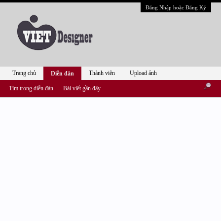
Đăng Nhập hoặc Đăng Ký
Trang chủ
Thành viên
Upload ảnh
Diễn đàn
Tìm trong diễn đàn
Bài viết gần đây