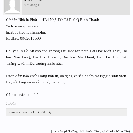
Nhà In Phát
Mới đăng kí
Cứ đến Nhà In Phát - 14B4 Ngô Tất Tố P19 Q Bình Thạnh
Web: nhainphat.com
facebook.com/nhainphat
Hotline: 0902610599
Chuyên In Đồ Án cho các Trường Đại Học lớn như: Đại Học Kiến Trúc, Đại
học Văn Lang, Đại Học Hutech, Đại học Mỹ Thuật, Đại Học Tôn Đức
Thắng ... và nhiều trường khác nữa.
Luôn đảm bảo chất lượng bản in, đa dạng về sản phẩm, và trợ giá sinh viên.
Hãy sử dụng và sẽ cảm thấy hài lòng.
Cám ơn các bạn nhé.
25/6/17
tranvan.muon
thích bài viết này
(Bạn cần phải đăng nhập hoặc đăng ký để viết bài ở đây)