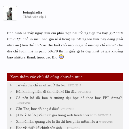
boinghiadia
Thành viên cấp 1
tình hình là mấy ngày nữa em phải nộp bài tốt nghiệp mà bây giờ chưa
tìm được chỗ in màu nào giá rẻ ở hcm( tại SV nghèo bữa nay đang phải
nhịn ăn ) tiện thể nhờ các Bro biết chỗ nào in giá rẻ mà đẹp chỉ em với cho
địa chỉ luôn. mà in pano 50x70 thì in giấy gi là đẹp nhất và giá khoảng
bao nhiêu ạ. thank truoc cac Bro
Xem thêm các chủ đề cùng chuyên mục
Tư vấn địa chỉ in offset ở Hà Nội
15/02/2017
Hỏi kinh nghiệm đi thi thiết kế lần đầu
10/03/2018
Có nên bỏ đồ họa ở trường đại học để theo học FPT Arena?
14/03/2015
Cần Thơ, học đồ hoạ ở đâu?
27/02/2018
[XIN Ý KIẾN] Về tham gia trang web freelancer.com
28/09/2015
Xin hỏi làm quảng cáo in ấn thì học phần mềm nào ạ
04/05/2016
Học về thiết kế chỉnh sửa ảnh....
17/12/2016