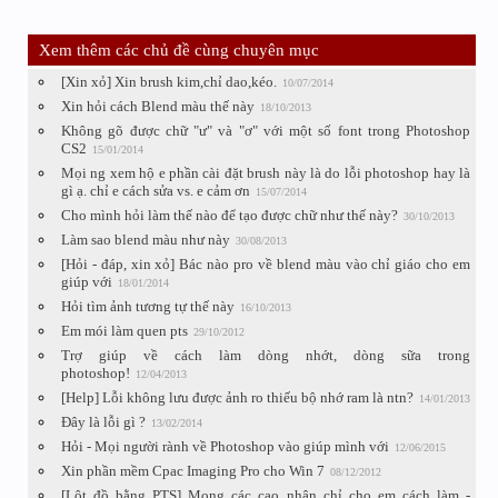
Xem thêm các chủ đề cùng chuyên mục
[Xin xỏ] Xin brush kim,chỉ dao,kéo.
10/07/2014
Xin hỏi cách Blend màu thế này
18/10/2013
Không gõ được chữ "ư" và "ơ" với một số font trong Photoshop
CS2
15/01/2014
Mọi ng xem hộ e phần cài đặt brush này là do lỗi photoshop hay là
gì ạ. chỉ e cách sửa vs. e cảm ơn
15/07/2014
Cho mình hỏi làm thế nào để tạo được chữ như thế này?
30/10/2013
Làm sao blend màu như này
30/08/2013
[Hỏi - đáp, xin xỏ] Bác nào pro về blend màu vào chỉ giáo cho em
giúp với
18/01/2014
Hỏi tìm ảnh tương tự thế này
16/10/2013
Em mói làm quen pts
29/10/2012
Trợ giúp về cách làm dòng nhớt, dòng sữa trong
photoshop!
12/04/2013
[Help] Lỗi không lưu được ảnh ro thiếu bộ nhớ ram là ntn?
14/01/2013
Đây là lỗi gì ?
13/02/2014
Hỏi - Mọi người rành về Photoshop vào giúp mình với
12/06/2015
Xin phần mềm Cpac Imaging Pro cho Win 7
08/12/2012
[Lột đồ bằng PTS] Mong các cao nhân chỉ cho em cách làm -