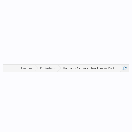
...
Diễn đàn
Photoshop
Hỏi đáp - Xin xỏ - Thảo luận về Photoshop