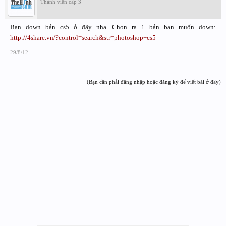
Thành viên cấp 3
Bạn down bản cs5 ở đây nha. Chọn ra 1 bản bạn muốn down:
http://4share.vn/?control=search&str=photoshop+cs5
29/8/12
(Bạn cần phải đăng nhập hoặc đăng ký để viết bài ở đây)