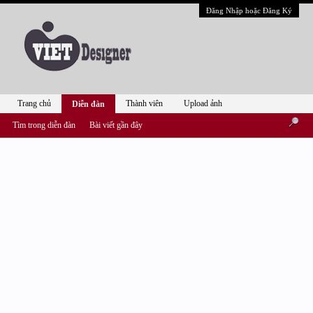
Đăng Nhập hoặc Đăng Ký
Trang chủ
Thành viên
Upload ảnh
Diễn đàn
Tìm trong diễn đàn
Bài viết gần đây