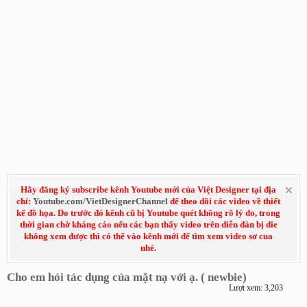
Hãy đăng ký subscribe kênh Youtube mới của Việt Designer tại địa
chỉ:
Youtube.com/VietDesignerChannel
để theo dõi các video về thiết
kế đồ họa. Do trước đó kênh cũ bị Youtube quét không rõ lý do, trong
thời gian chờ kháng cáo nếu các bạn thấy video trên diễn đàn bị die
không xem được thì có thể vào kênh mới để tìm xem video sơ cua
nhé.
Cho em hỏi tác dụng của mặt nạ với ạ. ( newbie)
Lượt xem: 3,203