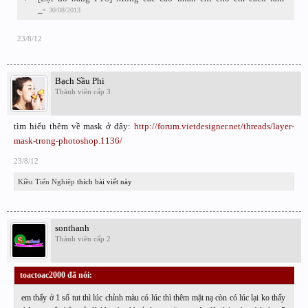
_-
30/08/2013
23/8/12
Bạch Sầu Phi
Thành viên cấp 3
tìm hiểu thêm về mask ở đây:
http://forum.vietdesigner.net/threads/layer-
mask-trong-photoshop.1136/
23/8/12
Kiều Tiến Nghiệp
thích bài viết này
sonthanh
Thành viên cấp 2
toactoac2000 đã nói:
↑
em thấy ở 1 số tut thì lúc chỉnh màu có lúc thì thêm mặt nạ còn có lúc lại ko thấy