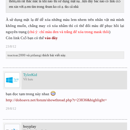
thêm,em rất thắc mắc là khi nào thì sử dụng mặt nạ...tiện đây bác nào có link cs5
em xin với ạ.em tìm trong 4rum ko có ạ. tks cả nhà
À sử dụng mặt lạ để dễ xóa những màu lem nhem trên nhân vật mà mình
không muốn, chằng may có xóa nhầm thì có thể đổi màu để phục hồi lại
nguyên trạng (
chú ý: chỉ màu đen và trắng để xóa trong mask thôi
)
Còn link Cs5 bạn có thể
vào đây
23/8/12
toactoac2000
và
pitlamgi
thích bài viết này.
TylerKid
Về hưu
bạn đọc tạm trong này nhaz
http://dohoavn.net/forum/showthread.php?t=23836&highlight=
29/8/12
boyplay