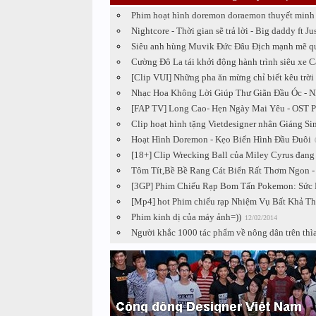
Phim hoạt hình doremon doraemon thuyết minh l
Nightcore - Thời gian sẽ trả lời - Big daddy ft Ju
Siêu anh hùng Muvik Đức Đâu Địch mạnh mẽ qua
Cường Đô La tái khởi động hành trình siêu xe C
[Clip VUI] Những pha ăn mừng chỉ biết kêu trời
Nhạc Hoa Không Lời Giúp Thư Giãn Đầu Óc - N
[FAP TV] Long Cao- Hẹn Ngày Mai Yêu - OST P
Clip hoạt hình tặng Vietdesigner nhân Giáng Si
Hoạt Hình Doremon - Kẹo Biến Hình Đầu Đuôi
[18+] Clip Wrecking Ball của Miley Cyrus đang 
Tôm Tít,Bề Bề Rang Cát Biển Rất Thơm Ngon 
[3GP] Phim Chiếu Rạp Bom Tấn Pokemon: Sức 
[Mp4] hot Phim chiếu rạp Nhiệm Vụ Bất Khả T
Phim kinh dị của máy ảnh=))
12/02/2014
Người khắc 1000 tác phẩm về nông dân trên thìa