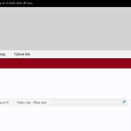
a sẻ về kiến thức đồ họa.
dụng
Upload ảnh
goài lề
Video clip - Phim ảnh