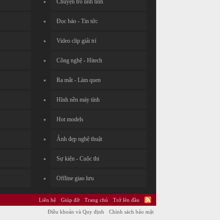
Chuyện trò linh tinh
Đọc báo - Tin tức
Video clip giải trí
Công nghệ - Hitech
Ra mắt - Làm quen
Hình nền máy tính
Hot models
Ảnh đẹp nghệ thuật
Sự kiện - Cuộc thi
Offline giao lưu
Liên hệ
Giúp đỡ
Trang chủ
Trở lên đầu
Điều khoản và Quy định
Chính sách bảo mật