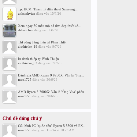
Tp. HCM. Thanh lý điện thoại Samsung...
anhsinhvien
đăng vào
15/7/26
Xem ngay 50 mẫu mộ đá đơn đẹp thiết kế...
dabaochau
đăng vào
13/7/26
Thi công bảng hiệu tại Phan Thiết
alothietke_18
đăng vào
9/7/26
In danh thiếp tại Bình Thuận
alothietke_02
đăng vào
7/7/26
Đánh giá AMD Ryzen 9 9950X: Vẫn là "ông...
meo1725
đăng vào
30/6/26
AMD Ryzen 5 7600X: Vẫn là "Ông Vua" phân...
meo1725
đăng vào
30/6/26
Chủ đề đáng chú ý
Cấu hình PC "quốc dân" Ryzen 5 5500 và RX...
meo1725
đăng vào
Thứ tư at 10:28 AM