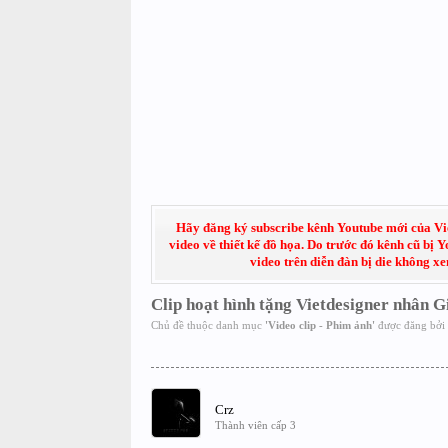
Hãy đăng ký subscribe kênh Youtube mới của Việt
video về thiết kế đồ họa. Do trước đó kênh cũ bị 
video trên diễn đàn bị die không x
Clip hoạt hình tặng Vietdesigner nhân G
Chủ đề thuộc danh mục
'
Video clip - Phim ảnh
'
được đăng bởi
Crz
Thành viên cấp 3