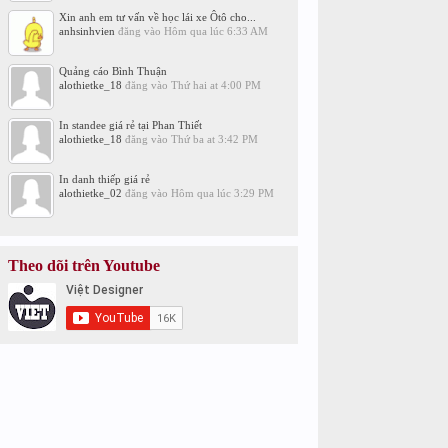
Xin anh em tư vấn về học lái xe Ôtô cho...
anhsinhvien
đăng vào
Hôm qua lúc 6:33 AM
Quảng cáo Bình Thuận
alothietke_18
đăng vào
Thứ hai at 4:00 PM
In standee giá rẻ tại Phan Thiết
alothietke_18
đăng vào
Thứ ba at 3:42 PM
In danh thiếp giá rẻ
alothietke_02
đăng vào
Hôm qua lúc 3:29 PM
Theo dõi trên Youtube