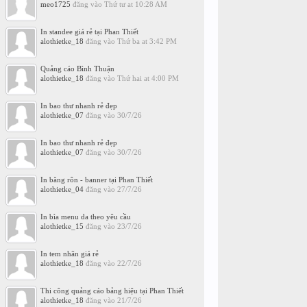
meo1725
đăng vào
Thứ tư at 10:28 AM
In standee giá rẻ tại Phan Thiết
alothietke_18
đăng vào
Thứ ba at 3:42 PM
Quảng cáo Bình Thuận
alothietke_18
đăng vào
Thứ hai at 4:00 PM
In bao thư nhanh rẻ đẹp
alothietke_07
đăng vào
30/7/26
In bao thư nhanh rẻ đẹp
alothietke_07
đăng vào
30/7/26
In băng rôn - banner tại Phan Thiết
alothietke_04
đăng vào
27/7/26
In bìa menu da theo yêu cầu
alothietke_15
đăng vào
23/7/26
In tem nhãn giá rẻ
alothietke_18
đăng vào
22/7/26
Thi công quảng cáo bảng hiệu tại Phan Thiết
alothietke_18
đăng vào
21/7/26