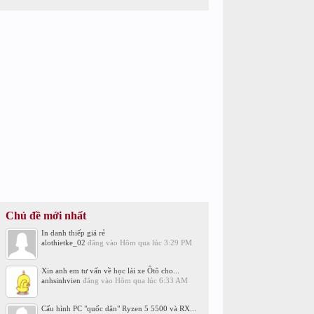
Chủ đề mới nhất
In danh thiếp giá rẻ
alothietke_02
đăng vào
Hôm qua lúc 3:29 PM
Xin anh em tư vấn về học lái xe Ôtô cho...
anhsinhvien
đăng vào
Hôm qua lúc 6:33 AM
Cấu hình PC "quốc dân" Ryzen 5 5500 và RX...