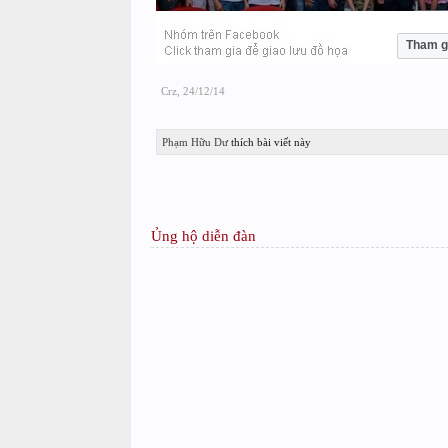
Tham g
Crz
,
24/12/14
Phạm Hữu Dư
thích bài viết này
Ủng hộ diễn đàn