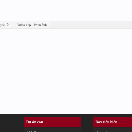
goài lề
Video clip - Phim ảnh
Dự án con
Box tiêu biểu