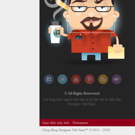
© All Rights Reservered
Vui lòng trích nguồn khi chia sẻ lại bài viết từ diễn đàn
Designer Việt Nam.
Giao diện máy tính
Vietnamese
Cộng đồng Designer Việt Nam™
© 2011 - 2019