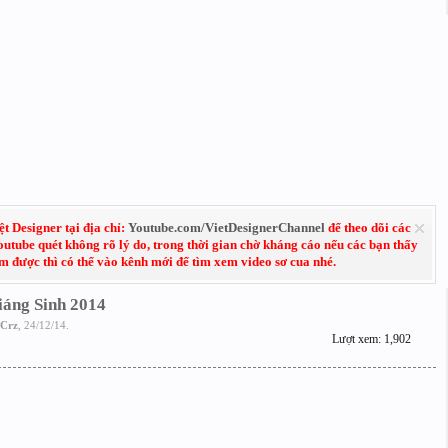
 Designer tại địa chỉ:
Youtube.com/VietDesignerChannel
để theo dõi các
Youtube quét không rõ lý do, trong thời gian chờ kháng cáo nếu các bạn thấy
em được thì có thể vào kênh mới để tìm xem video sơ cua nhé.
iáng Sinh 2014
Crz
,
24/12/14
.
Lượt xem: 1,902