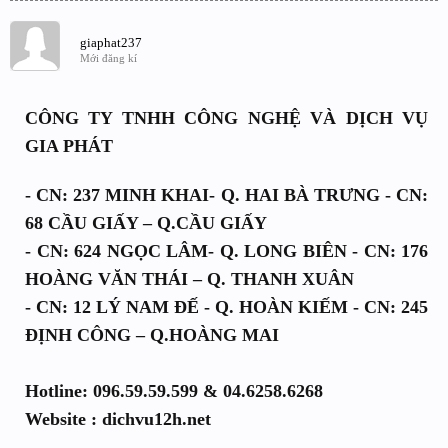
giaphat237
Mới đăng kí
CÔNG TY TNHH CÔNG NGHỆ VÀ DỊCH VỤ
GIA PHÁT
- CN: 237 MINH KHAI- Q. HAI BÀ TRƯNG - CN:
68 CẦU GIẤY – Q.CẦU GIẤY
- CN: 624 NGỌC LÂM- Q. LONG BIÊN - CN: 176
HOÀNG VĂN THÁI – Q. THANH XUÂN
- CN: 12 LÝ NAM ĐẾ - Q. HOÀN KIẾM - CN: 245
ĐỊNH CÔNG – Q.HOÀNG MAI
Hotline: 096.59.59.599 & 04.6258.6268
Website : dichvu12h.net