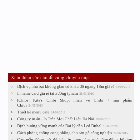
Xem thêm các chủ đề cùng chuyên mục
Dịch vụ nhà bạt không gian có khẩu độ ngang 18m giá rẻ
12/08/2016
In name card giá rẻ tại xưởng tphcm
28/03/2016
[Chibi] Kita's Chibi Shop, nhận vẽ Chibi + sản phẩm
Chibi
24/05/2013
Thiết kế menu cafe
14/09/2018
Công ty in ấn - In Trên Mọi Chất Liệu Hà Nội
09/09/2018
Định hướng vững mạnh của Đại lý đèn Led Duhal
19/05/2020
Cách phòng chống cong phồng cho sàn gỗ công nghiệp
22/06/2015
Các mẫu đồng hồ để bàn in logo làm quà tặng,đồng hồ lưu