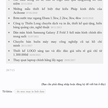
niệm
22/11/2018
Những mẫu thiết kế biệt thự kiểu Pháp kinh điển của
Acihome
07/05/2018
Bơm nước trục ngang Ebara 1.5kw, 2.2kw, 3kw, 4kw
28/03/2018
Công ty Thiên Long chuyên dịch vụ in ấn, thiết kế quà tặng, biển
bảng quảng cáo, nghệ thuật
30/11/2013
Dán màn hình Samsung Galaxy Z Fold 3 full màn hình chính dẻo
trong suốt
15/07/2021
Chuyên bán buôn máy may công nghiệp cũ tại hồ chí
minh
28/11/2017
Thiết kế LOGO sáng tạo và độc đáo giá siêu rẻ giá chỉ từ
1.300.000đ
16/04/2015
Thay quạt laptop chính hãng lấy ngay
29/05/2017
28/7/15
(Bạn cần phải đăng nhập hoặc đăng ký để viết bài ở đây)
Từ khóa:
do muc may in linh dam