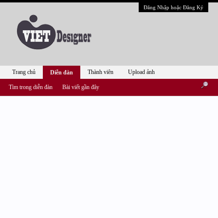
Đăng Nhập hoặc Đăng Ký
Trang chủ
Thành viên
Upload ảnh
Diễn đàn
Tìm trong diễn đàn
Bài viết gần đây