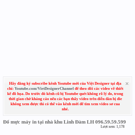
Hãy đăng ký subscribe kênh Youtube mới của Việt Designer tại địa
chỉ:
Youtube.com/VietDesignerChannel
để theo dõi các video về thiết
kế đồ họa. Do trước đó kênh cũ bị Youtube quét không rõ lý do, trong
thời gian chờ kháng cáo nếu các bạn thấy video trên diễn đàn bị die
không xem được thì có thể vào kênh mới để tìm xem video sơ cua
nhé.
Đổ mực máy in tại nhà khu Linh Đàm LH 096.59.59.599
Lượt xem: 1,178