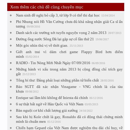
Xem thêm các chủ đề cùng chuyên mục
Nam sinh đề nghị bỏ cấp 3, từ lớp 9 có thể thi đại học
15/04/2014
Phi Nhung nói Hồ Văn Cường chưa đủ khả năng nhận giải Ca sĩ ấn
tượng
09/09/2016
Danh sách các trường xét tuyển nguyện vọng 2 năm 2013
28/07/2013
Đường ống nước Sông Đà lại gặp sự cố lần thứ 21
19/06/2017
Một góc nhìn thú vị về thời gian.
25/11/2013
Giết anh trai vì dám chơi game Flappy Bird hơn điểm
mình
05/02/2014
RADIO - Tin Nóng Mới Nhất Ngày 07/09/2016
06/09/2016
Những hành vi xấu trong năm 2013 bị cộng đồng chỉ trích gay
gắt
25/12/2013
Tổng bí thư: Đảng phải loại những phần tử biến chất
28/05/2016
Báo SGTT đã xác nhận Vinagame - VNG chính là của tàu
khựa
09/08/2012
Enrique sai lầm khi không để Iniesta đá chính
06/12/2016
6 sự thật bất ngờ về Hàn Quốc và Việt Nam
03/05/2013
Bàn nguội cơ khí chất lượng giá xưởng
24/10/2022
Sau khi bị Kole chửi là gay, Ronaldo đã có động thái chứng minh
mình là chuẩn men
05/12/2016
Chiến hạm Gepard của Việt Nam được nghiệm thu đài chỉ huy, về