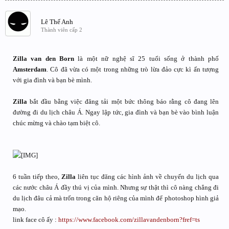
Lê Thế Anh
Thành viên cấp 2
Zilla van den Born
là một nữ nghệ sĩ 25 tuổi sống ở thành phố
Amsterdam
. Cô đã vừa có một trong những trò lừa đảo cực kì ấn tượng
với gia đình và bạn bè mình.
Zilla
bắt đầu bằng việc đăng tải một bức thông báo rằng cô đang lên
đường đi du lịch châu Á. Ngay lập tức, gia đình và bạn bè vào bình luận
chúc mừng và chào tạm biệt cô.
6 tuần tiếp theo,
Zilla
liên tục đăng các hình ảnh về chuyến du lịch qua
các nước châu Á đầy thú vị của mình. Nhưng sự thật thì cô nàng chẳng đi
du lịch đâu cả mà trốn trong căn hộ riêng của mình để photoshop hình giả
mạo.
link face cô ấy :
https://www.facebook.com/zillavandenborn?fref=ts