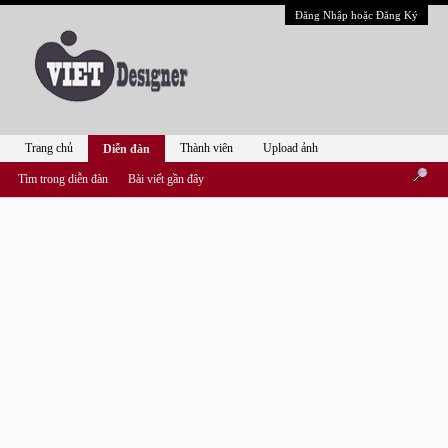
Đăng Nhập hoặc Đăng Ký
Trang chủ
Thành viên
Upload ảnh
Diễn đàn
Tìm trong diễn đàn
Bài viết gần đây