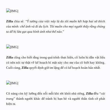
Zilla
chia sẻ:
“Ý tưởng của việc này là do tôi muốn kết hợp hai sở thích
của mình: chế ảnh và đi du lịch. Tôi muốn cho mọi người thấy rằng chúng
ta dễ bị lừa gạt qua hình ảnh như thế nào.
”
Zilla
cũng cho biết rằng trong quá trình thực hiện, cô luôn bị dằn vặt liệu
có nên nói sự thật về kế hoạch bí mật này cho mẹ của cô biết hay không.
Cuối cùng,
Zilla
quyết định giữ im lặng để có kế hoạch hoàn hảo nhất.
Cô nàng còn kỹ lưỡng đến nỗi mỗi khi rời khỏi nhà riêng,
Zilla
đều “
cải
trang
” thành người khác để tránh bị bạn bè và người thân tình cờ phát
hiện ra.