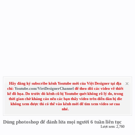
Hãy đăng ký subscribe kênh Youtube mới của Việt Designer tại địa
chỉ:
Youtube.com/VietDesignerChannel
để theo dõi các video về thiết
kế đồ họa. Do trước đó kênh cũ bị Youtube quét không rõ lý do, trong
thời gian chờ kháng cáo nếu các bạn thấy video trên diễn đàn bị die
không xem được thì có thể vào kênh mới để tìm xem video sơ cua
nhé.
Dùng photoshop để đánh lừa mọi người 6 tuần liên tục
Lượt xem: 2,760