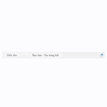
Diễn đàn
...
Đọc báo - Tin nóng hổi