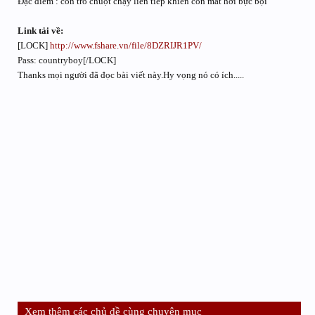
Đặc điểm : con trõ chuột chạy liên tiếp khiến con mắt hơi bực bội
Link tải về:
[LOCK]
http://www.fshare.vn/file/8DZRIJR1PV/
Pass: countryboy[/LOCK]
Thanks mọi người đã đọc bài viết này.Hy vọng nó có ích.....
Xem thêm các chủ đề cùng chuyên mục