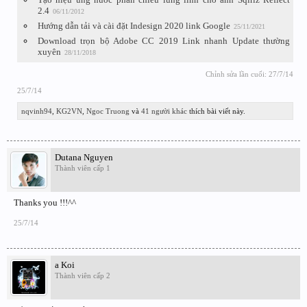
2.4
06/11/2012
Hướng dẫn tải và cài đặt Indesign 2020 link Google
25/11/2021
Download trọn bộ Adobe CC 2019 Link nhanh Update thường
xuyên
28/11/2018
Chỉnh sửa lần cuối:
27/7/14
25/7/14
nqvinh94
,
KG2VN
,
Ngoc Truong
và
41 người khác
thích bài viết này.
Dutana Nguyen
Thành viên cấp 1
Thanks you !!!^^
25/7/14
a Koi
Thành viên cấp 2