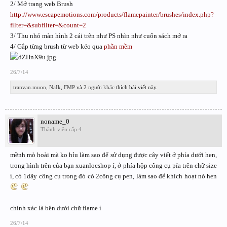
2/ Mở trang web Brush
http://www.escapemotions.com/products/flamepainter/brushes/index.php?
filter=&subfilter=&count=2
3/ Thu nhỏ màn hình 2 cái trên như PS nhìn như cuốn sách mở ra
4/ Gắp từng brush từ web kéo qua
phần mềm
26/7/14
tranvan.muon
,
NaIk
,
FMP
và
2 người khác
thích bài viết này.
noname_0
Thành viên cấp 4
mềnh mò hoài mà ko hỉu làm sao để sử dụng được cây viết ở phía dưới hen,
trong hình trên của bạn xuanlocshop í, ở phía hộp công cụ pía trên chữ size
í, có 1dãy công cụ trong đó có 2công cụ pen, làm sao để khích hoạt nó hen
chính xác là bên dưới chữ flame í
26/7/14