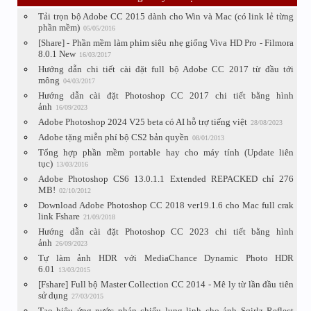
Tải trọn bộ Adobe CC 2015 dành cho Win và Mac (có link lẻ từng
phần mềm)
05/05/2016
[Share] - Phần mềm làm phim siêu nhẹ giống Viva HD Pro - Filmora
8.0.1 New
16/03/2017
Hướng dẫn chi tiết cài đặt full bộ Adobe CC 2017 từ đầu tới
mông
04/03/2017
Hướng dẫn cài đặt Photoshop CC 2017 chi tiết bằng hình
ảnh
16/09/2023
Adobe Photoshop 2024 V25 beta có AI hỗ trợ tiếng việt
28/08/2023
Adobe tặng miễn phí bộ CS2 bản quyền
08/01/2013
Tổng hợp phần mềm portable hay cho máy tính (Update liên
tục)
13/03/2016
Adobe Photoshop CS6 13.0.1.1 Extended REPACKED chỉ 276
MB!
02/10/2012
Download Adobe Photoshop CC 2018 ver19.1.6 cho Mac full crak
link Fshare
21/09/2018
Hướng dẫn cài đặt Photoshop CC 2023 chi tiết bằng hình
ảnh
26/09/2023
Tự làm ảnh HDR với MediaChance Dynamic Photo HDR
6.01
13/03/2015
[Fshare] Full bộ Master Collection CC 2014 - Mê ly từ lần đầu tiên
sử dụng
27/03/2015
Tạo hiệu ứng nước phản chiếu lung linh cho ảnh Sqirlz Reflect