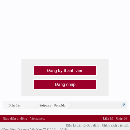
Đăng ký thành viên
Đăng nhập
Diễn đàn
...
Software - Portable
Giao diện di động
Vietnamese
Liên hệ
Giúp đỡ
Điều khoản và Quy định
Chính sách bảo mật
Cộng đồng Designer Việt Nam™ © 2011 - 2019