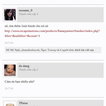
noname_0
Thành viên cấp 4
nè, tìm thêm 1núi brush cho nó nè
http://www.escapemotions.com/products/flamepainter/brushes/index.php?
filter=&subfilter=&count=1
25/7/14
Đỗ Mỹ Nghi
,
phamdieuhuynh
,
Ngoc Truong
và
4 người khác
thích bài viết này.
do dang
Thành viên cấp 2
Cám ơn bạn nhiều nhé!
25/7/14
TPaine