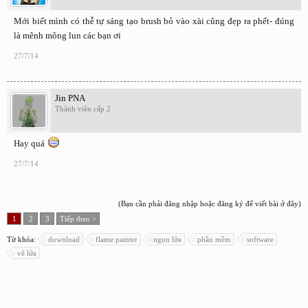
Mới biết mình có thễ tự sáng tạo brush bỏ vào xài cũng đẹp ra phết- đúng
là mênh mông lun các bạn ơi
27/7/14
Jin PNA
Thành viên cấp 2
Hay quá
27/7/14
(Bạn cần phải đăng nhập hoặc đăng ký để viết bài ở đây)
1
2
3
Tiếp theo >
Từ khóa:
download
flame painter
ngọn lửa
phần mềm
software
vẽ lửa