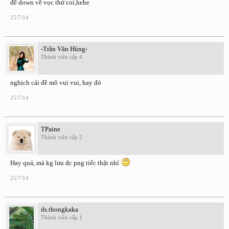
để down về vọc thử coi,hehe
25/7/14
-Trần Văn Hùng-
Thành viên cấp 4
nghịch cái đề mô vui vui, hay đó
25/7/14
TPaine
Thành viên cấp 2
Hay quá, mà kg lưu đc png tiếc thật nhỉ
25/7/14
ds.thongkaka
Thành viên cấp 1