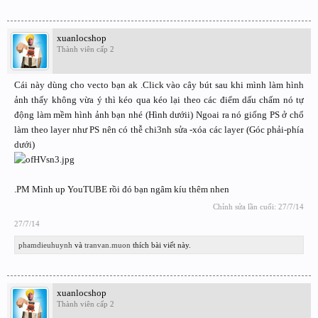
xuanlocshop
Thành viên cấp 2
Cái này dùng cho vecto bạn ak .Click vào cây bút sau khi mình làm hình
ảnh thấy không vừa ý thì kéo qua kéo lại theo các điểm dấu chấm nó tự
động làm mềm hình ảnh bạn nhé (Hình dướii) Ngoai ra nó giống PS ở chổ
làm theo layer như PS nên có thễ chi3nh sửa -xóa các layer (Góc phải-phía
dưới)
.PM Mình up YouTUBE rồi đó bạn ngâm kíu thêm nhen
Chỉnh sửa lần cuối:
27/7/14
27/7/14
phamdieuhuynh
và
tranvan.muon
thích bài viết này.
xuanlocshop
Thành viên cấp 2