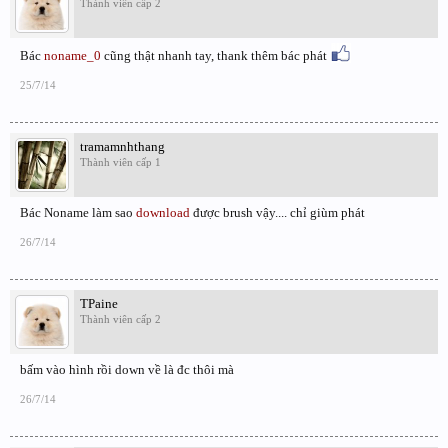
Thành viên cấp 2
Bác
noname_0
cũng thật nhanh tay, thank thêm bác phát
25/7/14
tramamnhthang
Thành viên cấp 1
Bác Noname làm sao
download
được brush vậy.... chỉ giùm phát
26/7/14
TPaine
Thành viên cấp 2
bấm vào hình rồi down về là đc thôi mà
26/7/14