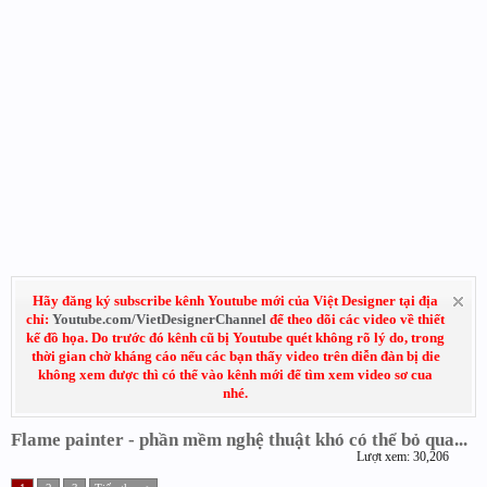
Hãy đăng ký subscribe kênh Youtube mới của Việt Designer tại địa
chỉ:
Youtube.com/VietDesignerChannel
để theo dõi các video về thiết
kế đồ họa. Do trước đó kênh cũ bị Youtube quét không rõ lý do, trong
thời gian chờ kháng cáo nếu các bạn thấy video trên diễn đàn bị die
không xem được thì có thể vào kênh mới để tìm xem video sơ cua
nhé.
Flame painter - phần mềm nghệ thuật khó có thể bỏ qua...
Lượt xem: 30,206