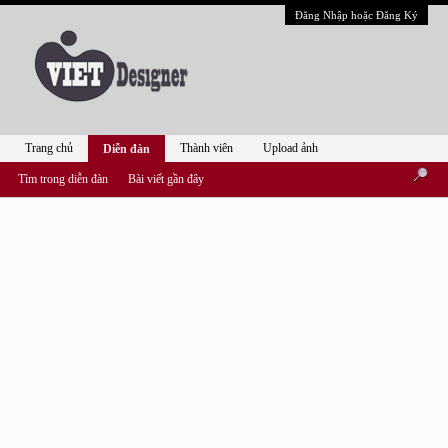
Đăng Nhập hoặc Đăng Ký
Trang chủ
Thành viên
Upload ảnh
Diễn đàn
Tìm trong diễn đàn
Bài viết gần đây