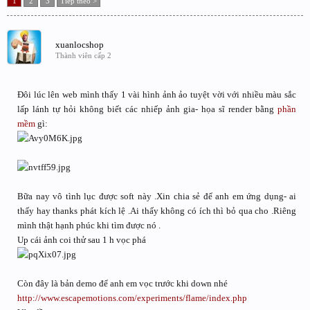
1
2
3
Tiếp theo >
xuanlocshop
Thành viên cấp 2
Đôi lúc lên web mình thấy 1 vài hình ảnh ảo tuyệt vời với nhiều màu sắc
lấp lánh tự hỏi không biết các nhiếp ảnh gia- họa sĩ render bằng
phần
mềm
gì:
Bữa nay vô tình lục được soft này .Xin chia sẻ để anh em ứng dụng- ai
thấy hay thanks phát kích lệ .Ai thấy không có ích thì bỏ qua cho .Riêng
mình thật hạnh phúc khi tìm được nó .
Up cái ảnh coi thử sau 1 h vọc phá
Còn đây là bản demo để anh em vọc trước khi down nhé
http://www.escapemotions.com/experiments/flame/index.php