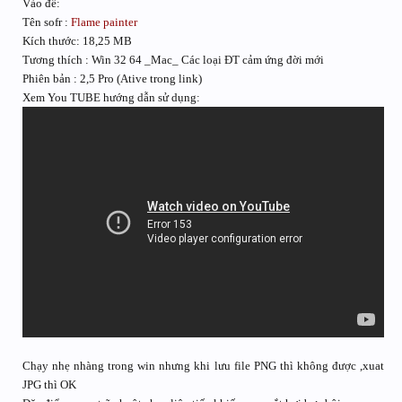
Vào đề:
Tên sofr :
Flame painter
Kích thước: 18,25 MB
Tương thích : Win 32 64 _Mac_ Các loại ĐT cảm ứng đời mới
Phiên bản : 2,5 Pro (Ative trong link)
Xem You TUBE hướng dẫn sử dụng:
Chạy nhẹ nhàng trong win nhưng khi lưu file PNG thì không được ,xuat
JPG thì OK