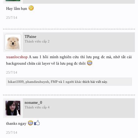
Hay lắm bạn
25/7/14
TPaine
Thành viên cấp 2
xuanlocshop
A sau 1 hồi mình nghiên cứu thì lưu png đc mà, nhớ tắt cái
background chừa cái layer vẽ là lưu png đc thôi
25/7/14
hikari1009
,
phamdieuhuynh
,
FMP
và
1 người khác
thích bài viết này.
noname_0
Thành viên cấp 4
thanks ngay
25/7/14