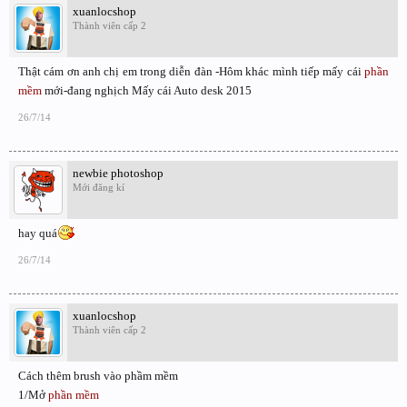
xuanlocshop
Thành viên cấp 2
Thật cám ơn anh chị em trong diễn đàn -Hôm khác mình tiếp mấy cái
phần
mềm
mới-đang nghịch Mấy cái Auto desk 2015
26/7/14
newbie photoshop
Mới đăng kí
hay quá
26/7/14
xuanlocshop
Thành viên cấp 2
Cách thêm brush vào phầm mềm
1/Mở
phần mềm