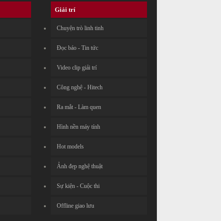
Giải trí
Chuyện trò linh tinh
Đọc báo - Tin tức
Video clip giải trí
Công nghệ - Hitech
Ra mắt - Làm quen
Hình nền máy tính
Hot models
Ảnh đẹp nghệ thuật
Sự kiện - Cuộc thi
Offline giao lưu