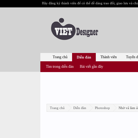
Hãy đăng ký thành viên để có thể dễ dàng trao đổi, giao lưu và chi
Trang chủ
Thành viên
Tuyển 
Diễn đàn
Tìm trong diễn đàn
Bài viết gần đây
Trang chủ
Diễn đàn
Photoshop
Nhờ vả làm ả