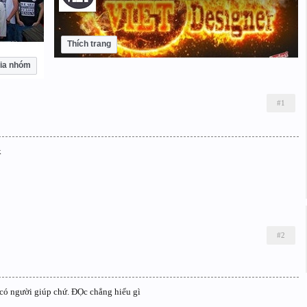
Thích trang
ia nhóm
#1
k
#2
 có người giúp chứ. ĐỌc chẳng hiểu gì