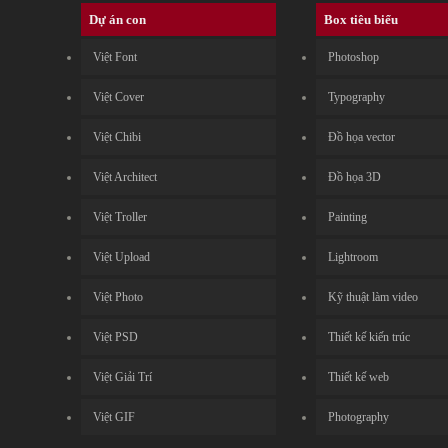
Dự án con
Box tiêu biểu
Việt Font
Photoshop
Việt Cover
Typography
Việt Chibi
Đồ họa vector
Việt Architect
Đồ họa 3D
Việt Troller
Painting
Việt Upload
Lightroom
Việt Photo
Kỹ thuật làm video
Việt PSD
Thiết kế kiến trúc
Việt Giải Trí
Thiết kế web
Việt GIF
Photography