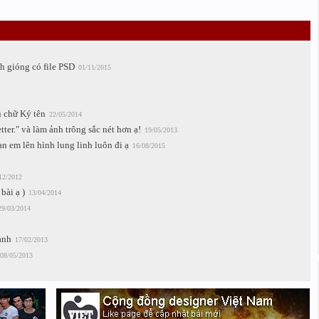
h gióng có file PSD
01/11/2015
u chữ Ký tên
22/05/2014
er." và làm ảnh trông sắc nét hơn ạ!
19/05/2013
ạn em lên hình lung linh luôn đi ạ
16/08/2015
12/2012
bài ạ )
13/04/2014
29/03/2014
ảnh
17/02/2013
08/05/2013