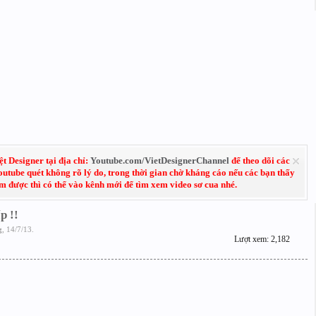
 Designer tại địa chỉ:
Youtube.com/VietDesignerChannel
để theo dõi các
Youtube quét không rõ lý do, trong thời gian chờ kháng cáo nếu các bạn thấy
em được thì có thể vào kênh mới để tìm xem video sơ cua nhé.
p !!
g
,
14/7/13
.
Lượt xem: 2,182