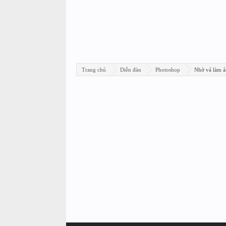
Trang chủ
Diễn đàn
Photoshop
Nhờ vả làm ả