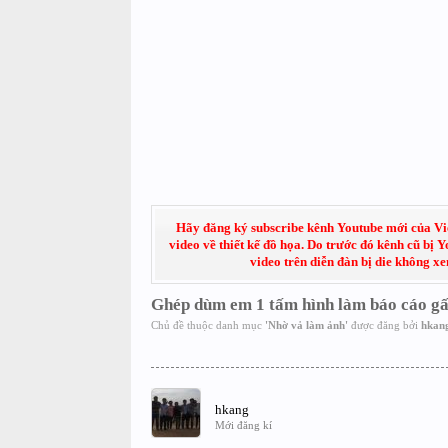
Hãy đăng ký subscribe kênh Youtube mới của Việt
video về thiết kế đồ họa. Do trước đó kênh cũ bị 
video trên diễn đàn bị die không x
Ghép dùm em 1 tấm hình làm báo cáo gấ
Chủ đề thuộc danh mục
'
Nhờ vả làm ảnh
'
được đăng bởi
hkan
hkang
Mới đăng kí