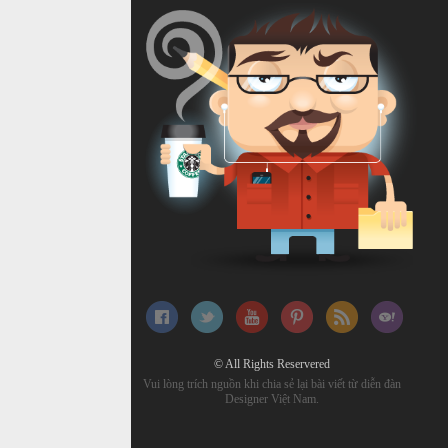
© All Rights Reservered
Vui lòng trích nguồn khi chia sẻ lại bài viết từ diễn đàn
Designer Việt Nam.