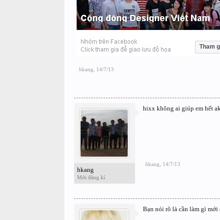
Tham g
hkang
,
14/7/13
hixx không ai giúp em hết a
hkang
,
14/7/13
hkang
Mới đăng kí
Bạn nói rõ là cần làm gì mới