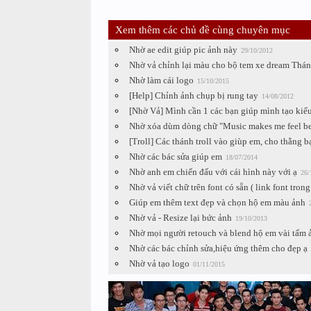
Xem thêm các chủ đề cùng chuyên mục
Nhờ ae edit giúp pic ảnh này
29/10/2012
Nhờ vả chỉnh lại màu cho bộ tem xe dream Thán
Nhờ làm cái logo
15/10/2015
[Help] Chỉnh ảnh chụp bị rung tay
14/08/2012
[Nhờ Vả] Mình cần 1 các bạn giúp mình tạo kiể
Nhờ xóa dùm dòng chữ "Music makes me feel bett
[Troll] Các thánh troll vào giùp em, cho thằng b
Nhờ các bác sửa giúp em
18/07/2014
Nhờ anh em chiến đấu với cái hình này với ạ
26/
Nhờ vả viết chữ trên font có sẵn ( link font trong 
Giúp em thêm text đẹp và chọn hộ em màu ảnh
Nhờ vả - Resize lại bức ảnh
19/10/2013
Nhờ mọi người retouch và blend hộ em vài tấm 
Nhờ các bác chỉnh sửa,hiệu ứng thêm cho đẹp ạ
Nhờ vả tạo logo
01/11/2015