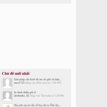
Chủ đề mới nhất
Giải pháp cấu hình tối ưu chi phí và hiệu...
meo1725
đăng vào
Hôm qua lúc 1:58 PM
In danh thiếp giá rẻ
alothietke_02
đăng vào
Thứ năm at 3:29 PM
Xin anh em tư vấn về học lái xe Ôtô cho...