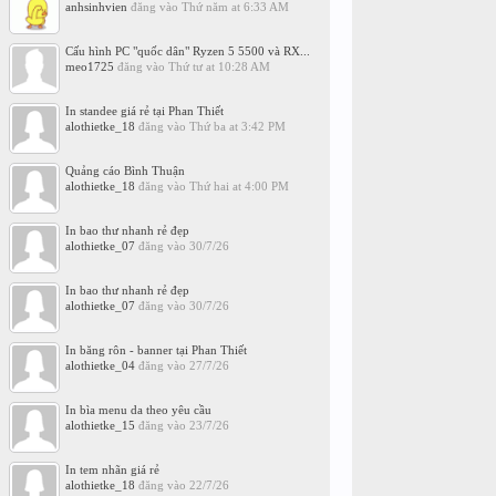
anhsinhvien
đăng vào
Thứ năm at 6:33 AM
Cấu hình PC "quốc dân" Ryzen 5 5500 và RX...
meo1725
đăng vào
Thứ tư at 10:28 AM
In standee giá rẻ tại Phan Thiết
alothietke_18
đăng vào
Thứ ba at 3:42 PM
Quảng cáo Bình Thuận
alothietke_18
đăng vào
Thứ hai at 4:00 PM
In bao thư nhanh rẻ đẹp
alothietke_07
đăng vào
30/7/26
In bao thư nhanh rẻ đẹp
alothietke_07
đăng vào
30/7/26
In băng rôn - banner tại Phan Thiết
alothietke_04
đăng vào
27/7/26
In bìa menu da theo yêu cầu
alothietke_15
đăng vào
23/7/26
In tem nhãn giá rẻ
alothietke_18
đăng vào
22/7/26