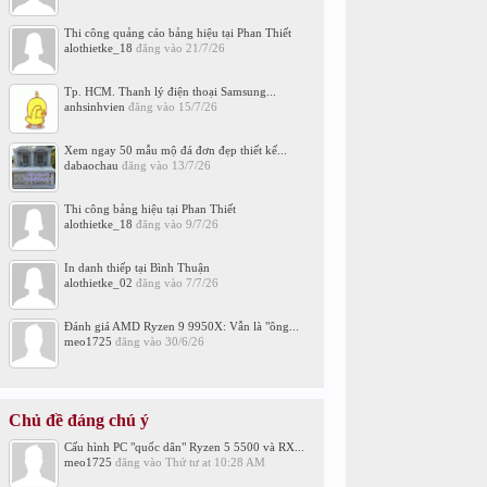
Thi công quảng cáo bảng hiệu tại Phan Thiết
alothietke_18
đăng vào
21/7/26
Tp. HCM. Thanh lý điện thoại Samsung...
anhsinhvien
đăng vào
15/7/26
Xem ngay 50 mẫu mộ đá đơn đẹp thiết kế...
dabaochau
đăng vào
13/7/26
Thi công bảng hiệu tại Phan Thiết
alothietke_18
đăng vào
9/7/26
In danh thiếp tại Bình Thuận
alothietke_02
đăng vào
7/7/26
Đánh giá AMD Ryzen 9 9950X: Vẫn là "ông...
meo1725
đăng vào
30/6/26
Chủ đề đáng chú ý
Cấu hình PC "quốc dân" Ryzen 5 5500 và RX...
meo1725
đăng vào
Thứ tư at 10:28 AM