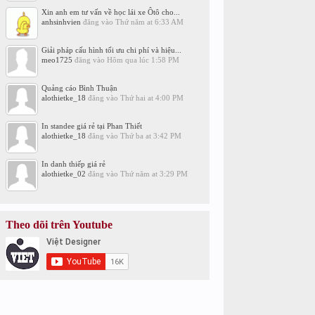
Xin anh em tư vấn về học lái xe Ôtô cho...
anhsinhvien
đăng vào
Thứ năm at 6:33 AM
Giải pháp cấu hình tối ưu chi phí và hiệu...
meo1725
đăng vào
Hôm qua lúc 1:58 PM
Quảng cáo Bình Thuận
alothietke_18
đăng vào
Thứ hai at 4:00 PM
In standee giá rẻ tại Phan Thiết
alothietke_18
đăng vào
Thứ ba at 3:42 PM
In danh thiếp giá rẻ
alothietke_02
đăng vào
Thứ năm at 3:29 PM
Theo dõi trên Youtube