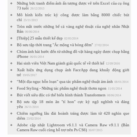
Những bức tranh điểm ảnh ấn tượng được vẽ trên Excel của cụ ông
73 tuổi
26/12/2013
Mô hình kiến trúc kỳ công được làm bằng 8000 chiếc bút
chì
25/11/2013
Tròn mắt trước những bể cá vàng nghệ thuật của nghệ nhân Nhật
Bản
06/06/2014
[Thiệp] 25 mẫu thiết kế đẹp
02/05/2014
Bộ sưu tập thời trang "Ác mộng và bóng đêm"
27/02/2014
Chùm ảnh hài hước đến từ những đồ vật hàng ngày được chụp bằng
iPhone
06/01/2014
Hai sinh viên Việt Nam giành giải quốc tế về thiết kế
12/09/2016
Xuất hiện ứng dụng chụp ảnh FaceApp đang khuấy động giới
trẻ
19/05/2017
“Một địa ngục hỗn loạn” qua tác phẩm nghệ thuật ám ảnh
08/01/2014
Food Styling - Những tác phẩm nghệ thuật thơm ngon
11/01/2014
Bút viết siêu độc có thể biến hình thành Transformers
08/06/2014
Bộ sưu tập 18 món ăn "tí hon" cực kỳ ngộ nghĩnh và đáng
yêu
26/11/2014
Chiêm ngưỡng lâu đài hoành tráng được làm từ 420 nghìn que
diêm
23/02/2014
Adobe cập nhật Lightroom v6.1.1 và Camera Raw v9.1.1 (Bản
Camera Raw cuối cùng hỗ trợ trên Ps CS6)
30/07/2015