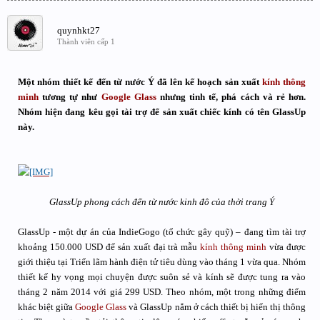
quynhkt27
Thành viên cấp 1
Một nhóm thiết kế đến từ nước Ý đã lên kế hoạch sản xuất
kính thông
minh
tương tự như
Google Glass
nhưng tinh tế, phá cách và rẻ hơn.
Nhóm hiện đang kêu gọi tài trợ để sản xuất chiếc kính có tên GlassUp
này.
GlassUp phong cách đến từ nước kinh đô của thời trang Ý
GlassUp - một dự án của IndieGogo (tổ chức gây quỹ) – đang tìm tài trợ
khoảng 150.000 USD để sản xuất đại trà mẫu
kính thông minh
vừa được
giới thiệu tại Triển lãm hành điện tử tiêu dùng vào tháng 1 vừa qua. Nhóm
thiết kế hy vọng mọi chuyện được suôn sẻ và kính sẽ được tung ra vào
tháng 2 năm 2014 với giá 299 USD. Theo nhóm, một trong những điểm
khác biệt giữa
Google Glass
và GlassUp nẳm ở cách thiết bị hiển thị thông