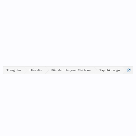
Trang chủ
Diễn đàn
Diễn đàn Designer Việt Nam
Tạp chí design