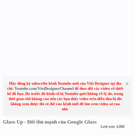
Hãy đăng ký subscribe kênh Youtube mới của Việt Designer tại địa
chỉ:
Youtube.com/VietDesignerChannel
để theo dõi các video về thiết
kế đồ họa. Do trước đó kênh cũ bị Youtube quét không rõ lý do, trong
thời gian chờ kháng cáo nếu các bạn thấy video trên diễn đàn bị die
không xem được thì có thể vào kênh mới để tìm xem video sơ cua
nhé.
Glass Up - Đối thủ mạnh của Google Glass
Lượt xem: 4,868