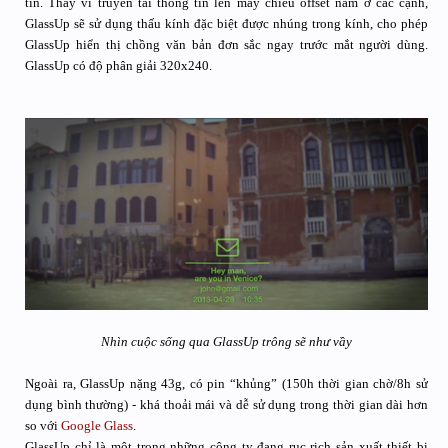
tin. Thay vì truyền tải thông tin lên máy chiếu offset nằm ở các cạnh,
GlassUp sẽ sử dụng thấu kính đặc biệt được nhúng trong kính, cho phép
GlassUp hiển thị chồng văn bản đơn sắc ngay trước mắt người dùng.
GlassUp có độ phân giải 320x240.
Nhìn cuộc sống qua GlassUp trông sẽ như vầy
Ngoài ra, GlassUp nặng 43g, có pin “khủng” (150h thời gian chờ/8h sử
dụng bình thường) - khá thoải mái và dễ sử dụng trong thời gian dài hơn
so với
Google Glass
.
GlassUp chỉ là một trong những công ty đang rục rịch sản xuất thiết bị