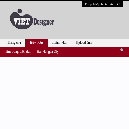
Đăng Nhập hoặc Đăng Ký
Trang chủ
Thành viên
Upload ảnh
Diễn đàn
Tìm trong diễn đàn
Bài viết gần đây