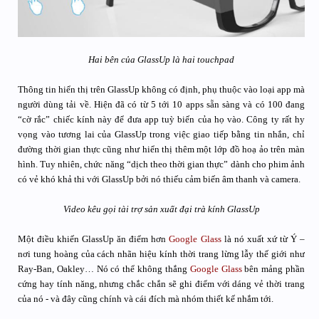
Hai bên của GlassUp là hai touchpad
Thông tin hiển thị trên GlassUp không có định, phụ thuộc vào loại app mà
người dùng tải về. Hiện đã có từ 5 tới 10 apps sẵn sàng và có 100 đang
“cờ rắc” chiếc kính này để đưa app tuỳ biến của họ vào. Công ty rất hy
vọng vào tương lai của GlassUp trong việc giao tiếp bằng tin nhắn, chỉ
đường thời gian thực cũng như hiển thị thêm một lớp đồ hoạ ảo trên màn
hình. Tuy nhiên, chức năng “dịch theo thời gian thực” dành cho phim ảnh
có vẻ khó khả thi với GlassUp bởi nó thiếu cảm biến âm thanh và camera.
Video kêu gọi tài trợ sản xuất đại trà kính GlassUp
Một điều khiến GlassUp ăn điểm hơn
Google Glass
là nó xuất xứ từ Ý –
nơi tung hoàng của cách nhãn hiệu kính thời trang lừng lẫy thế giới như
Ray-Ban, Oakley… Nó có thể không thắng
Google Glass
bên mảng phần
cứng hay tính năng, nhưng chắc chắn sẽ ghi điểm với dáng vẻ thời trang
của nó - và đây cũng chính và cái đích mà nhóm thiết kế nhắm tới.