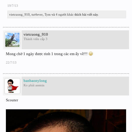
19/7/13
vietcuong_910
,
tut4ever
,
Tym
và
4 người khác
thích bài viết này.
vietcuong_910
Thành viên cấp 3
Mong chờ 1 ngày được rinh 1 trong các em ấy về!!!
22/7/13
banbaonylong
Ko phải assmin
Scouter