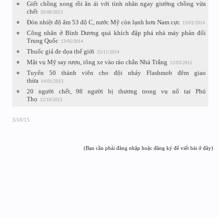
Giết chồng xong rồi ân ái với tình nhân ngay giường chồng vừa
chết
20/08/2013
Đón nhiệt độ âm 53 độ C, nước Mỹ còn lạnh hơn Nam cực
13/01/2014
Công nhân ở Bình Dương quá khích đập phá nhà máy phản đối
Trung Quốc
13/05/2014
Thuốc giả đe dọa thế giới
25/11/2014
Mật vụ Mỹ say rượu, tông xe vào rào chắn Nhà Trắng
12/03/2015
Tuyển 50 thành viên cho đội nhảy Flashmob đêm giao
thừa
14/01/2013
20 người chết, 98 người bị thương trong vụ nổ tại Phú
Thọ
12/10/2013
3/10/15
(Bạn cần phải đăng nhập hoặc đăng ký để viết bài ở đây)