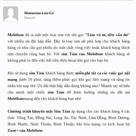
Manucian Láu Cá
Banned
Mobifone
đã ra mắt một loại sim với tên gọi
"Tám vô tư, tiền vẫn dư"
với nhiều ưu đãi hấp dẫn. Đây là loại sim rất phù hợp cho khách hàng
hàng có nhu cầu gọi nhiều do tính chất công việc hoặc khách hàng thích
tám chuyện cùng bạn bè. Với
sim Tám của Mobifone
khách hàng sẽ
không phải lo đến việc hết tiền điện thoại khi gọi cho bạn bè.
Khi sử dụng
sim Tám
khách hàng được
miễn phí tất cả các cuộc gọi nội
mạng
dưới 10 phút, tặng thêm phút gọi khi gọi liên mạng và tặng tin
nhắn khi nạp thẻ. Ưu đãi thật hấp dẫn đúng không nào? Nhanh tay sở hữu
cho mình một chiếc
sim Tám
để được hưởng những ưu đãi mà
Mobifone
mang đến cho khách hàng bạn nhé.
Chương trình khuyến mãi Sim Tám
áp dụng cho các khách hàng ở các
tỉnh: Vũng Tàu, Đồng Nai, Long An, Tây Ninh, Lâm Đồng, Bình Dương,
Bình Phước, Ninh Thuân, Bình Thuận, khi hòa mạng và kích hoạt bộ
Zone+ của Mobifone
.