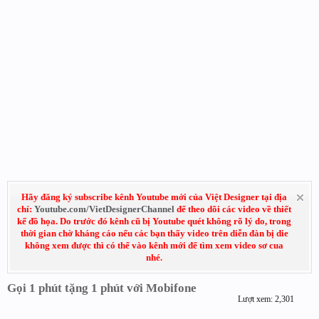
Hãy đăng ký subscribe kênh Youtube mới của Việt Designer tại địa
chỉ:
Youtube.com/VietDesignerChannel
để theo dõi các video về thiết
kế đồ họa. Do trước đó kênh cũ bị Youtube quét không rõ lý do, trong
thời gian chờ kháng cáo nếu các bạn thấy video trên diễn đàn bị die
không xem được thì có thể vào kênh mới để tìm xem video sơ cua
nhé.
Gọi 1 phút tặng 1 phút với Mobifone
Lượt xem: 2,301