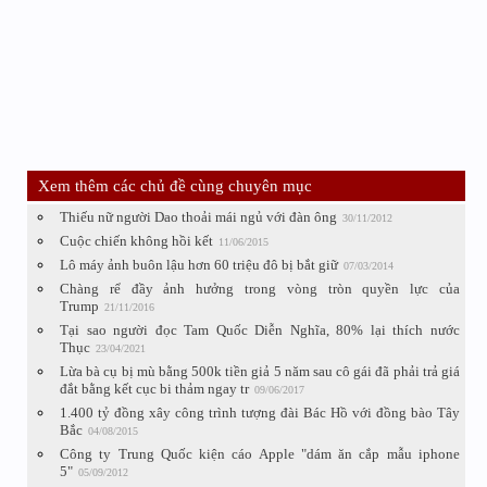
Xem thêm các chủ đề cùng chuyên mục
Thiếu nữ người Dao thoải mái ngủ với đàn ông
30/11/2012
Cuộc chiến không hồi kết
11/06/2015
Lô máy ảnh buôn lậu hơn 60 triệu đô bị bắt giữ
07/03/2014
Chàng rể đầy ảnh hưởng trong vòng tròn quyền lực của
Trump
21/11/2016
Tại sao người đọc Tam Quốc Diễn Nghĩa, 80% lại thích nước
Thục
23/04/2021
Lừa bà cụ bị mù bằng 500k tiền giả 5 năm sau cô gái đã phải trả giá
đắt bằng kết cục bi thảm ngay tr
09/06/2017
1.400 tỷ đồng xây công trình tượng đài Bác Hồ với đồng bào Tây
Bắc
04/08/2015
Công ty Trung Quốc kiện cáo Apple "dám ăn cắp mẫu iphone
5"
05/09/2012