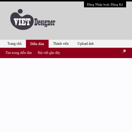
Đăng Nhập hoặc Đăng Ký
Trang chủ
Thành viên
Upload ảnh
Diễn đàn
Tìm trong diễn đàn
Bài viết gần đây