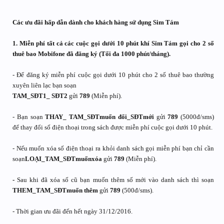
Các ưu đãi hấp dẫn dành cho khách hàng sử dụng Sim Tám
1. Miễn phí tất cả các cuộc gọi dưới 10 phút khí Sim Tám gọi cho 2 số
thuê bao Mobifone đã đăng ký (Tối đa 1000 phút/tháng).
- Để đăng ký miễn phí cuộc gọi dưới 10 phút cho 2 số thuê bao thường
xuyên liên lạc bạn soạn
TAM_SĐT1_ SĐT2
gửi
789
(Miễn phí).
- Bạn soạn
THAY_ TAM_SĐTmuốn đổi_SĐTmới
gửi
789
(5000đ/sms)
để thay đổi số điện thoại trong sách được miễn phí cuộc gọi dưới 10 phút.
- Nếu muốn xóa số điện thoại ra khỏi danh sách gọi miễn phí bạn chỉ cần
soạn
LOẠI_TAM_SĐTmuốnxóa
gửi
789
(Miễn phí).
-
Sau khi đã xóa số cũ bạn muốn thêm số mới vào danh sách thì soạn
THEM_TAM_SĐTmuốn thêm
gửi
789
(500đ/sms).
- Thời gian ưu đãi đến hết ngày 31/12/2016.