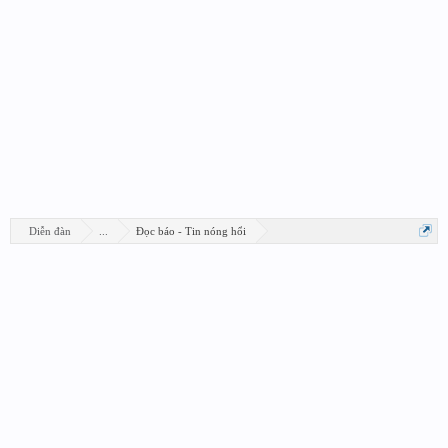
Diễn đàn
...
Đọc báo - Tin nóng hổi