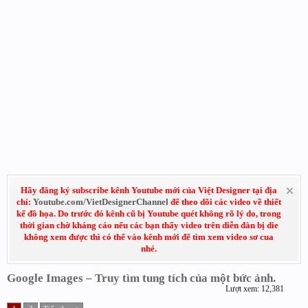
Hãy đăng ký subscribe kênh Youtube mới của Việt Designer tại địa
chỉ:
Youtube.com/VietDesignerChannel
để theo dõi các video về thiết
kế đồ họa. Do trước đó kênh cũ bị Youtube quét không rõ lý do, trong
thời gian chờ kháng cáo nếu các bạn thấy video trên diễn đàn bị die
không xem được thì có thể vào kênh mới để tìm xem video sơ cua
nhé.
Google Images – Truy tìm tung tích của một bức ảnh.
Lượt xem: 12,381