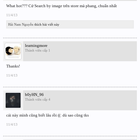
What hot??? Cứ Search by image trên store mà phang, chuẩn nhất
11/4/13
Hải Nam Nguyễn
thích bài viết này
learningmore
Thành viên cấp 1
Thanks!
11/4/13
b0yHN_96
Thành viên cấp 4
cái này mình cũng biết lâu rồi ((: dù sao cũng tks
11/4/13