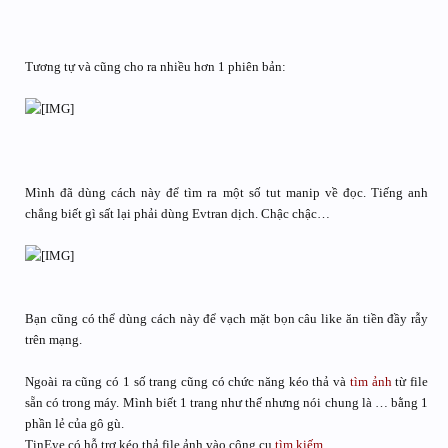
Tương tự và cũng cho ra nhiều hơn 1 phiên bản:
Mình đã dùng cách này để tìm ra một số tut manip về đọc. Tiếng anh
chẳng biết gì sất lại phải dùng Evtran dịch. Chậc chậc…
Bạn cũng có thể dùng cách này để vạch mặt bọn câu like ăn tiền đầy rẫy
trên mạng.
Ngoài ra cũng có 1 số trang cũng có chức năng kéo thả và
tìm ảnh
từ file
sẵn có trong máy. Mình biết 1 trang như thế nhưng nói chung là … bằng 1
phần lẻ của gô gù.
TinEye có hỗ trợ kéo thả file ảnh vào công cụ
tìm kiếm