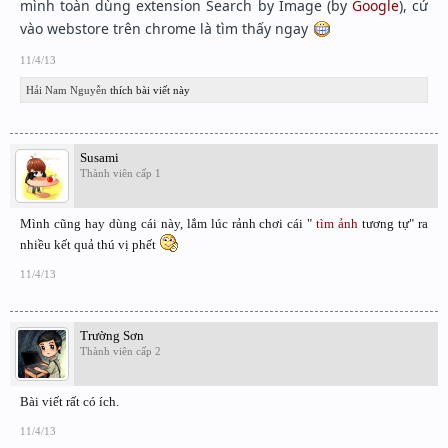
mình toàn dùng extension Search by Image (by
Google
), cứ
vào webstore trên chrome là tìm thấy ngay
11/4/13
Hải Nam Nguyễn
thích bài viết này
Susami
Thành viên cấp 1
Mình cũng hay dùng cái này, lắm lúc rảnh chơi cái "
tìm ảnh
tương tự" ra
nhiều kết quả thú vị phết
11/4/13
Trường Sơn
Thành viên cấp 2
Bài viết rất có ích.
11/4/13