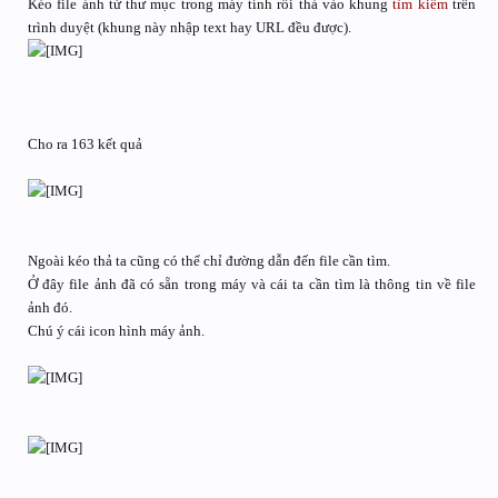
Kéo file ảnh từ thư mục trong máy tính rồi thả vào khung
tìm kiếm
trên
trình duyệt (khung này nhập text hay URL đều được).
Cho ra 163 kết quả
Ngoài kéo thả ta cũng có thể chỉ đường dẫn đến file cần tìm.
Ở đây file ảnh đã có sẵn trong máy và cái ta cần tìm là thông tin về file
ảnh đó.
Chú ý cái icon hình máy ảnh.