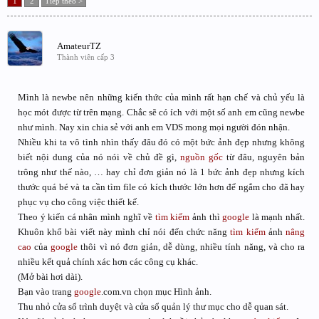
1
2
Tiếp theo >
AmateurTZ
Thành viên cấp 3
Mình là newbe nên những kiến thức của mình rất hạn chế và chủ yếu là
học mót được từ trên mạng. Chắc sẽ có ích với một số anh em cũng newbe
như mình. Nay xin chia sẻ với anh em VDS mong mọi người đón nhận.
Nhiều khi ta vô tình nhìn thấy đâu đó có một bức ảnh đẹp nhưng không
biết nội dung của nó nói về chủ đề gì,
nguồn gốc
từ đâu, nguyên bản
trông như thế nào, … hay chỉ đơn giản nó là 1 bức ảnh đẹp nhưng kích
thước quá bé và ta cần tìm file có kích thước lớn hơn để ngắm cho đã hay
phục vụ cho công việc thiết kế.
Theo ý kiến cá nhân mình nghĩ về
tìm kiếm
ảnh thì
google
là mạnh nhất.
Khuôn khổ bài viết này mình chỉ nói đến chức năng
tìm kiếm
ảnh
nâng
cao
của
google
thôi vì nó đơn giản, dễ dùng, nhiều tính năng, và cho ra
nhiều kết quả chính xác hơn các công cụ khác.
(Mở bài hơi dài).
Bạn vào trang
google
.com.vn chọn mục Hình ảnh.
Thu nhỏ cửa sổ trình duyệt và cửa sổ quản lý thư mục cho dễ quan sát.