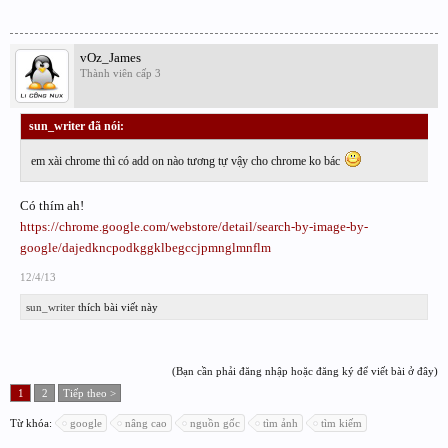
vOz_James
Thành viên cấp 3
sun_writer đã nói:
↑
em xài chrome thì có add on nào tương tự vậy cho chrome ko bác
Có thím ah!
https://chrome.google.com/webstore/detail/search-by-image-by-
google/dajedkncpodkggklbegccjpmnglmnflm
12/4/13
sun_writer
thích bài viết này
(Bạn cần phải đăng nhập hoặc đăng ký để viết bài ở đây)
1
2
Tiếp theo >
Từ khóa:
google
nâng cao
nguồn gốc
tìm ảnh
tìm kiếm