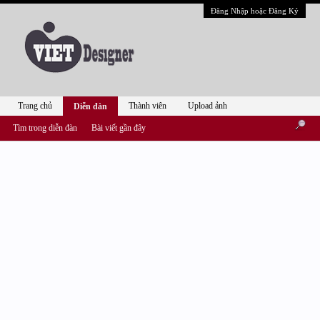
Đăng Nhập hoặc Đăng Ký
Trang chủ
Thành viên
Upload ảnh
Diễn đàn
Tìm trong diễn đàn
Bài viết gần đây