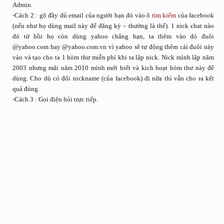
Admin.
-Cách 2 : gõ đầy đủ email của người bạn đó vào ô
tìm kiếm
của facebook
(nếu như họ dùng mail này để đăng ký – thường là thế). 1 nick chat nào
đó từ hồi họ còn dùng yahoo chẳng hạn, ta thêm vào đó đuôi
@yahoo.com hay @yahoo.com.vn vì yahoo sẽ tự động thêm cái đuôi này
vào và tạo cho ta 1 hòm thư miễn phí khi ta lập nick. Nick mình lập năm
2003 nhưng mãi năm 2010 mình mới biết và kich hoạt hòm thư này để
dùng. Cho dù có đổi nickname (của facebook) đi nữa thì vẫn cho ra kết
quả đúng.
-Cách 3 : Gọi điện hỏi trực tiếp.