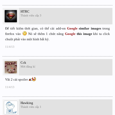
HTRC
Thành viên cấp 3
Để tiết kiệm thời gian, có thể cài add-on
Google
similar images
trong
firefox vào
Nó sẽ thêm 1 chức năng
Google
this image
khi ta click
chuột phải vào một hình bất kỳ.
11/4/13
Cck
Mới đăng kí
Vãi 2 cái spoiler
11/4/13
Hawking
Thành viên cấp 1