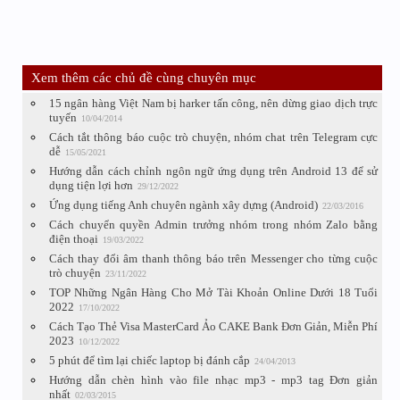
Xem thêm các chủ đề cùng chuyên mục
15 ngân hàng Việt Nam bị harker tấn công, nên dừng giao dịch trực
tuyến
10/04/2014
Cách tắt thông báo cuộc trò chuyện, nhóm chat trên Telegram cực
dễ
15/05/2021
Hướng dẫn cách chỉnh ngôn ngữ ứng dụng trên Android 13 để sử
dụng tiện lợi hơn
29/12/2022
Ứng dụng tiếng Anh chuyên ngành xây dựng (Android)
22/03/2016
Cách chuyển quyền Admin trưởng nhóm trong nhóm Zalo bằng
điện thoại
19/03/2022
Cách thay đổi âm thanh thông báo trên Messenger cho từng cuộc
trò chuyện
23/11/2022
TOP Những Ngân Hàng Cho Mở Tài Khoản Online Dưới 18 Tuổi
2022
17/10/2022
Cách Tạo Thẻ Visa MasterCard Ảo CAKE Bank Đơn Giản, Miễn Phí
2023
10/12/2022
5 phút để tìm lại chiếc laptop bị đánh cắp
24/04/2013
Hướng dẫn chèn hình vào file nhạc mp3 - mp3 tag Đơn giản
nhất
02/03/2015