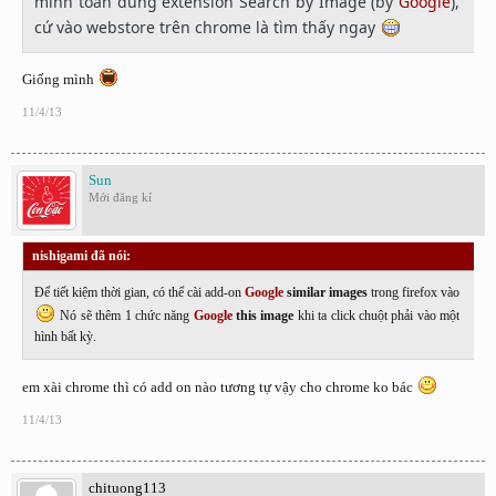
mình toàn dùng extension Search by Image (by
Google
),
cứ vào webstore trên chrome là tìm thấy ngay
Giống mình
11/4/13
Sun
Mới đăng kí
nishigami đã nói:
↑
Để tiết kiệm thời gian, có thể cài add-on
Google
similar images
trong firefox vào
Nó sẽ thêm 1 chức năng
Google
this image
khi ta click chuột phải vào một
hình bất kỳ.
em xài chrome thì có add on nào tương tự vậy cho chrome ko bác
11/4/13
chituong113