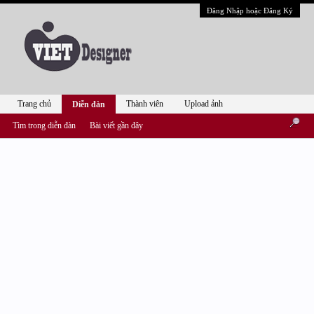
Đăng Nhập hoặc Đăng Ký
Trang chủ
Thành viên
Upload ảnh
Diễn đàn
Tìm trong diễn đàn
Bài viết gần đây