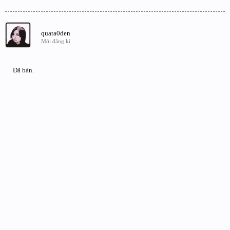
quata0den
Mới đăng kí
Đã bán.