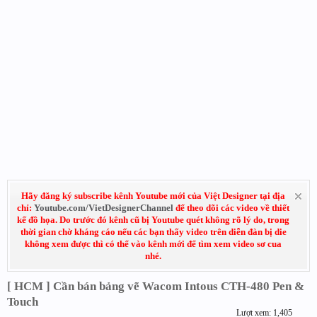
Hãy đăng ký subscribe kênh Youtube mới của Việt Designer tại địa
chỉ:
Youtube.com/VietDesignerChannel
để theo dõi các video về thiết
kế đồ họa. Do trước đó kênh cũ bị Youtube quét không rõ lý do, trong
thời gian chờ kháng cáo nếu các bạn thấy video trên diễn đàn bị die
không xem được thì có thể vào kênh mới để tìm xem video sơ cua
nhé.
[ HCM ] Cần bán bảng vẽ Wacom Intous CTH-480 Pen &
Touch
Lượt xem: 1,405