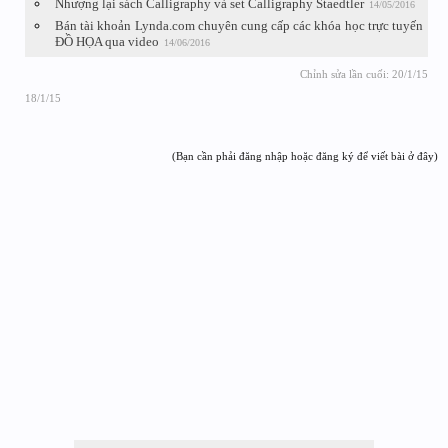
Nhượng lại sách Calligraphy và set Calligraphy Staedtler
14/05/2016
Bán tài khoản Lynda.com chuyên cung cấp các khóa học trực tuyến
ĐỒ HỌA qua video
14/06/2016
Chỉnh sửa lần cuối:
20/1/15
18/1/15
(Bạn cần phải đăng nhập hoặc đăng ký để viết bài ở đây)