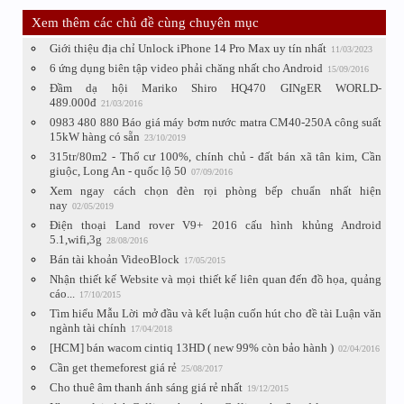
Xem thêm các chủ đề cùng chuyên mục
Giới thiệu địa chỉ Unlock iPhone 14 Pro Max uy tín nhất
11/03/2023
6 ứng dụng biên tập video phải chăng nhất cho Android
15/09/2016
Đầm dạ hội Mariko Shiro HQ470 GINgER WORLD-
489.000đ
21/03/2016
0983 480 880 Báo giá máy bơm nước matra CM40-250A công suất
15kW hàng có sẵn
23/10/2019
315tr/80m2 - Thổ cư 100%, chính chủ - đất bán xã tân kim, Cần
giuộc, Long An - quốc lộ 50
07/09/2016
Xem ngay cách chọn đèn rọi phòng bếp chuẩn nhất hiện
nay
02/05/2019
Điện thoại Land rover V9+ 2016 cấu hình khủng Android
5.1,wifi,3g
28/08/2016
Bán tài khoản VideoBlock
17/05/2015
Nhận thiết kế Website và mọi thiết kế liên quan đến đồ họa, quảng
cáo...
17/10/2015
Tìm hiểu Mẫu Lời mở đầu và kết luận cuốn hút cho đề tài Luận văn
ngành tài chính
17/04/2018
[HCM] bán wacom cintiq 13HD ( new 99% còn bảo hành )
02/04/2016
Cần get themeforest giá rẻ
25/08/2017
Cho thuê âm thanh ánh sáng giá rẻ nhất
19/12/2015