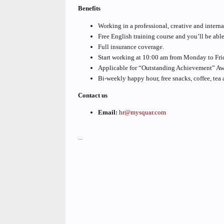
Benefits
Working in a professional, creative and intern
Free English training course and you’ll be abl
Full insurance coverage.
Start working at 10:00 am from Monday to Fri
Applicable for “Outstanding Achievement” Awar
Bi-weekly happy hour, free snacks, coffee, tea 
Contact us
Email:
hr@mysquar.com
...