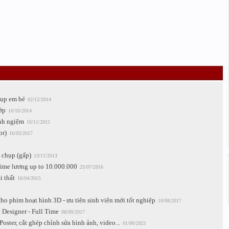
hụp em bé
02/12/2014
ớp
10/10/2014
inh ngiệm
16/11/2015
or)
16/03/2017
 chụp (gấp)
13/11/2013
time lương up to 10.000.000
25/07/2016
i thất
16/04/2015
o phim hoạt hình 3D - ưu tiên sinh viên mới tốt nghiệp
10/08/2017
Designer - Full Time
08/09/2017
oster, cắt ghép chỉnh sửa hình ảnh, video...
01/06/2021