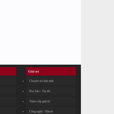
Giải trí
Chuyện trò linh tinh
Đọc báo - Tin tức
Video clip giải trí
Công nghệ - Hitech