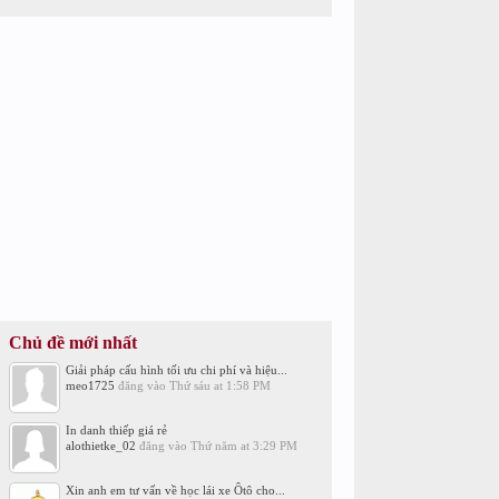
Chủ đề mới nhất
Giải pháp cấu hình tối ưu chi phí và hiệu...
meo1725
đăng vào
Thứ sáu at 1:58 PM
In danh thiếp giá rẻ
alothietke_02
đăng vào
Thứ năm at 3:29 PM
Xin anh em tư vấn về học lái xe Ôtô cho...