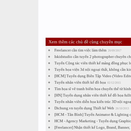
Xem thêm các chủ đề cùng chuyên mục
Freelancer cần tìm việc làm thêm
20/09/2017
Iskidstudio cần tuyển 2 photographer chuyên c
Tuyển Cộng tác viên thiết kế mảng đồng phục l
Tuyển họa viện 3d nội ngoại thất, không cần k
[HCM] Tuyển dụng Biên Tập Video (Video Edit
Tuyển nhân viên thiết kế đồ họa
02/12/2015
Tìm họa sĩ vẽ tranh biếm họa chuyển thể từ hình
[HN] Tuyển dụng nhân viên thiết kế đồ họa full
Tuyển nhân viên diễn họa kiến trúc 3D nội ngoạ
Dichung.vn tuyển dụng Thiết kế Web
26/10/2013
[HCM - Tân Bình] Tuyển Animator & Lighting ch
HCM - Agency Marketing - Tuyển dụng Graphic 
[Freelancer] Nhận thiết kế Logo, Brand, Banner, P