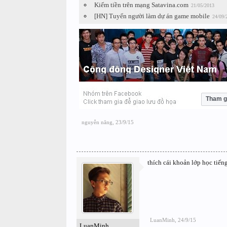
Kiếm tiền trên mạng Satavina.com
21/05/2013
[HN] Tuyển người làm dự án game mobile
24/09/
Tham g
nguyễn năng
,
23/9/15
thích cái khoản lớp học tiến
LuanMinh
,
24/9/15
LuanMinh