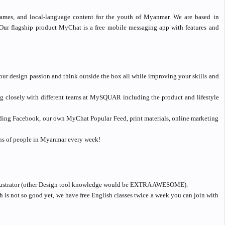
games, and local-language content for the youth of Myanmar. We are based in
r flagship product MyChat is a free mobile messaging app with features and
your design passion and think outside the box all while improving your skills and
 closely with different teams at MySQUAR including the product and lifestyle
luding Facebook, our own MyChat Popular Feed, print materials, online marketing
ons of people in Myanmar every week!
lustrator (other Design tool knowledge would be EXTRA AWESOME).
 is not so good yet, we have free English classes twice a week you can join with