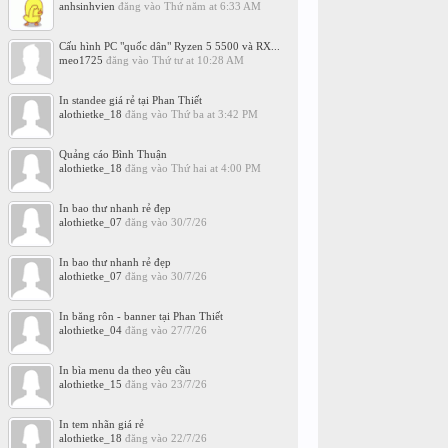
anhsinhvien
đăng vào
Thứ năm at 6:33 AM
Cấu hình PC "quốc dân" Ryzen 5 5500 và RX...
meo1725
đăng vào
Thứ tư at 10:28 AM
In standee giá rẻ tại Phan Thiết
alothietke_18
đăng vào
Thứ ba at 3:42 PM
Quảng cáo Bình Thuận
alothietke_18
đăng vào
Thứ hai at 4:00 PM
In bao thư nhanh rẻ đẹp
alothietke_07
đăng vào
30/7/26
In bao thư nhanh rẻ đẹp
alothietke_07
đăng vào
30/7/26
In băng rôn - banner tại Phan Thiết
alothietke_04
đăng vào
27/7/26
In bìa menu da theo yêu cầu
alothietke_15
đăng vào
23/7/26
In tem nhãn giá rẻ
alothietke_18
đăng vào
22/7/26