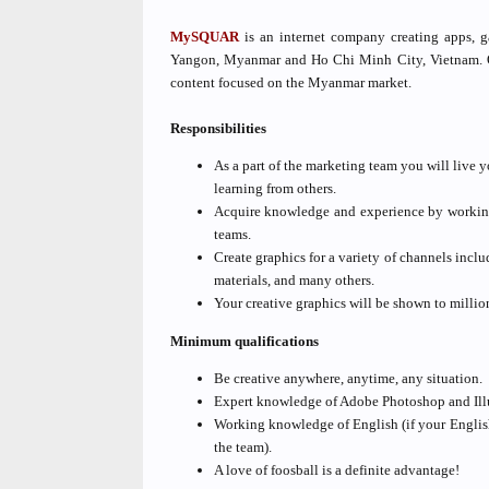
MySQUAR
is an internet company creating apps, 
Yangon, Myanmar and Ho Chi Minh City, Vietnam. Ou
content focused on the Myanmar market.
Responsibilities
As a part of the marketing team you will live 
learning from others.
Acquire knowledge and experience by working
teams.
Create graphics for a variety of channels inc
materials, and many others.
Your creative graphics will be shown to milli
Minimum qualifications
Be creative anywhere, anytime, any situation.
Expert knowledge of Adobe Photoshop and Il
Working knowledge of English (if your English
the team).
A love of foosball is a definite advantage!