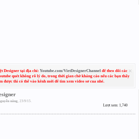
 Designer tại địa chỉ:
Youtube.com/VietDesignerChannel
để theo dõi các
Youtube quét không rõ lý do, trong thời gian chờ kháng cáo nếu các bạn thấy
em được thì có thể vào kênh mới để tìm xem video sơ cua nhé.
esigner
nguyễn năng
,
23/9/15
.
Lượt xem: 1,740