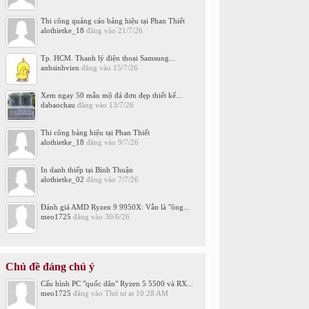
Thi công quảng cáo bảng hiệu tại Phan Thiết
alothietke_18
đăng vào
21/7/26
Tp. HCM. Thanh lý điện thoại Samsung...
anhsinhvien
đăng vào
15/7/26
Xem ngay 50 mẫu mộ đá đơn đẹp thiết kế...
dabaochau
đăng vào
13/7/26
Thi công bảng hiệu tại Phan Thiết
alothietke_18
đăng vào
9/7/26
In danh thiếp tại Bình Thuận
alothietke_02
đăng vào
7/7/26
Đánh giá AMD Ryzen 9 9950X: Vẫn là "ông...
meo1725
đăng vào
30/6/26
Chủ đề đáng chú ý
Cấu hình PC "quốc dân" Ryzen 5 5500 và RX...
meo1725
đăng vào
Thứ tư at 10:28 AM