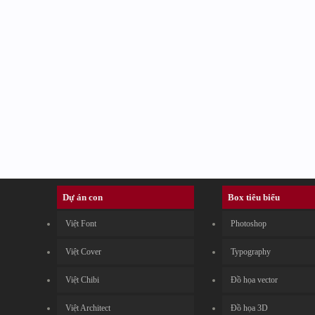
Dự án con
Box tiêu biểu
Việt Font
Photoshop
Việt Cover
Typography
Việt Chibi
Đồ họa vector
Việt Architect
Đồ họa 3D