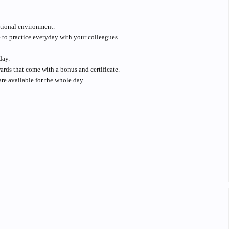
ational environment.
e to practice everyday with your colleagues.
day.
ds that come with a bonus and certificate.
are available for the whole day.