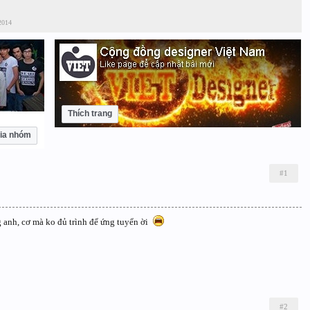
2014
Thích trang
ia nhóm
#1
g anh, cơ mà ko đủ trình để ứng tuyển ời
#2