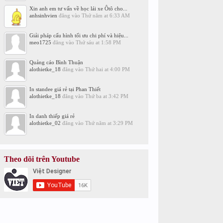
Xin anh em tư vấn về học lái xe Ôtô cho...
anhsinhvien
đăng vào
Thứ năm at 6:33 AM
Giải pháp cấu hình tối ưu chi phí và hiệu...
meo1725
đăng vào
Thứ sáu at 1:58 PM
Quảng cáo Bình Thuận
alothietke_18
đăng vào
Thứ hai at 4:00 PM
In standee giá rẻ tại Phan Thiết
alothietke_18
đăng vào
Thứ ba at 3:42 PM
In danh thiếp giá rẻ
alothietke_02
đăng vào
Thứ năm at 3:29 PM
Theo dõi trên Youtube