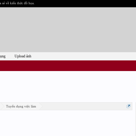
a sẻ về kiến thức đồ họa.
dụng
Upload ảnh
Tuyển dụng việc làm