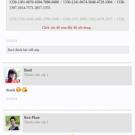
1330-1361-6670-4304-7886-6688 / 1330-1241-0674-5648-4729-1904 / 1330-
1397-1014-7571-2817-1355
1330-1250-9206-4495-3796-9368 / 1330-1331-8999-1502-9478-2917 / 1330-
1281-8916-6015-7348-5124
Click vào để xem đầy đủ nội dung...
1325-1558-5864-4422-1094-1126 / 1325-1958-5864-4422-1094-1178 / 1330-
1/12/13
1615-1663-0498-6205-1791
Bard
thích bài viết này
1330-1953-8438-8500-7117-3533 / 1330-1158-3088-0438-6574-0867 / 1330-
1229-6975-5285-6957-5367
Bard
1330-1979-8805-1771-3236-6920 / 1330-1412-8335-5009-5945-5806 / 1330-
Thành viên cấp 1
1273-0645-3090-0296-3987
1330-1707-7604-4076-3330-1320 / 1330-1126-8389-5347-7026-1516 / 1330-
thank
1438-4657-0503-2409-9339
1/12/13
1330-1178-1469-1838-5933-3301 / 1330-1892-3397-6011-5572-9542 / 1330-
1839-2965-7190-2921-7032
Ken Phan
Thành viên cấp 1
1330-1634-5298-7483-7429-2348 / 1330-1182-4704-3825-8468-6637 / 1330-
1239-8564-2010-9537-5618