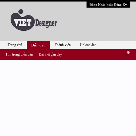
Đăng Nhập hoặc Đăng Ký
Trang chủ
Thành viên
Upload ảnh
Diễn đàn
Tìm trong diễn đàn
Bài viết gần đây