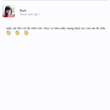
Bard
Thành viên cấp 1
mấy cái file cờ rắc trên vds +key vs trên mấy trang khác ko còn sài đc nữa