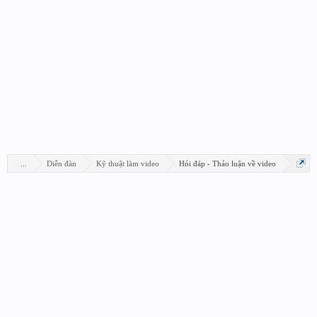
...
Diễn đàn
Kỹ thuật làm video
Hỏi đáp - Thảo luận về video