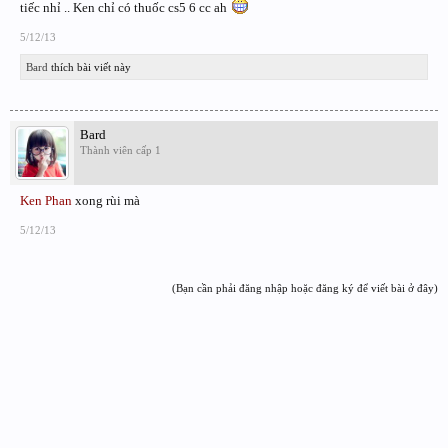
tiếc nhỉ .. Ken chỉ có thuốc cs5 6 cc ah
1330-1327-3782-7399-1623-8098 / 1330-1517-3781-6362-7596-5660 / 1330-
1784-8793-4389-9013-7031
5/12/13
Bard
thích bài viết này
1330-1634-1083-3217-5769-6738 / 1330-1230-2480-2284-9907-7831 / 1330-
1985-9548-0538-9132-8266
Bard
Thành viên cấp 1
Ken Phan
xong rùi mà
5/12/13
(Bạn cần phải đăng nhập hoặc đăng ký để viết bài ở đây)