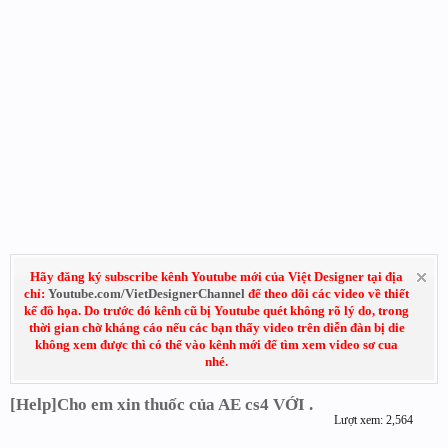
Hãy đăng ký subscribe kênh Youtube mới của Việt Designer tại địa
chỉ:
Youtube.com/VietDesignerChannel
để theo dõi các video về thiết
kế đồ họa. Do trước đó kênh cũ bị Youtube quét không rõ lý do, trong
thời gian chờ kháng cáo nếu các bạn thấy video trên diễn đàn bị die
không xem được thì có thể vào kênh mới để tìm xem video sơ cua
nhé.
[Help]Cho em xin thuốc của AE cs4 VỚI .
Lượt xem: 2,564