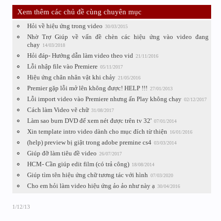
Xem thêm các chủ đề cùng chuyên mục
Hỏi về hiệu ứng trong video
30/03/2015
Nhờ Trợ Giúp về vấn đề chèn các hiệu ứng vào video đang
chạy
14/03/2018
Hỏi đáp- Hướng dẫn làm video theo vid
21/11/2016
Lỗi nhập file vào Premiere
05/11/2017
Hiệu ứng chân nhân vật khi chảy
21/05/2016
Premier gặp lỗi mở lên không được! HELP !!!
27/01/2013
Lỗi import video vào Premiere nhưng ấn Play không chạy
02/12/2017
Cách làm Video vẽ chữ
31/08/2017
Làm sao burn DVD để xem nét được trên tv 32'
07/01/2014
Xin template intro video dành cho mục đích từ thiện
16/01/2016
(help) preview bị giật trong adobe premine cs4
03/03/2014
Giúp đỡ làm tiêu đề video
26/07/2017
HCM- Cần giúp edit film (có trả công)
18/08/2014
Giúp tìm tên hiệu ứng chữ tương tác với hình
07/03/2020
Cho em hỏi làm video hiệu ứng ảo ảo như này ạ
30/04/2016
1/12/13