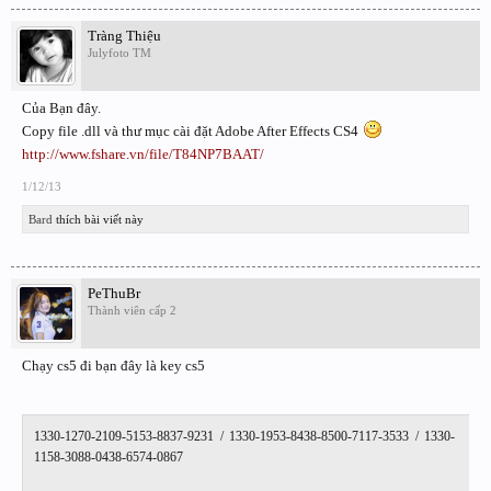
Tràng Thiệu
Julyfoto TM
Của Bạn đây.
Copy file .dll và thư mục cài đặt Adobe After Effects CS4
http://www.fshare.vn/file/T84NP7BAAT/
1/12/13
Bard
thích bài viết này
PeThuBr
Thành viên cấp 2
Chạy cs5 đi bạn đây là key cs5
1330-1270-2109-5153-8837-9231 / 1330-1953-8438-8500-7117-3533 / 1330-
1158-3088-0438-6574-0867