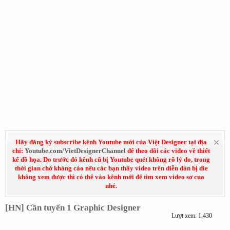
Hãy đăng ký subscribe kênh Youtube mới của Việt Designer tại địa
chỉ:
Youtube.com/VietDesignerChannel
để theo dõi các video về thiết
kế đồ họa. Do trước đó kênh cũ bị Youtube quét không rõ lý do, trong
thời gian chờ kháng cáo nếu các bạn thấy video trên diễn đàn bị die
không xem được thì có thể vào kênh mới để tìm xem video sơ cua
nhé.
[HN] Cần tuyển 1 Graphic Designer
Lượt xem: 1,430