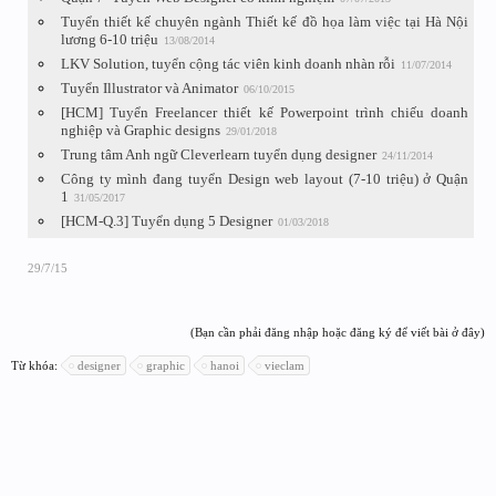
Tuyển thiết kế chuyên ngành Thiết kế đồ họa làm việc tại Hà Nội
lương 6-10 triệu
13/08/2014
LKV Solution, tuyển cộng tác viên kinh doanh nhàn rỗi
11/07/2014
Tuyển Illustrator và Animator
06/10/2015
[HCM] Tuyển Freelancer thiết kế Powerpoint trình chiếu doanh
nghiệp và Graphic designs
29/01/2018
Trung tâm Anh ngữ Cleverlearn tuyển dụng designer
24/11/2014
Công ty mình đang tuyển Design web layout (7-10 triệu) ở Quận
1
31/05/2017
[HCM-Q.3] Tuyển dụng 5 Designer
01/03/2018
29/7/15
(Bạn cần phải đăng nhập hoặc đăng ký để viết bài ở đây)
Từ khóa:
designer
graphic
hanoi
vieclam