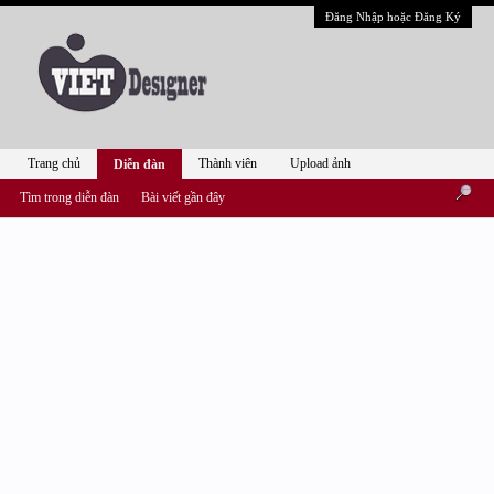
Đăng Nhập hoặc Đăng Ký
Trang chủ
Thành viên
Upload ảnh
Diễn đàn
Tìm trong diễn đàn
Bài viết gần đây