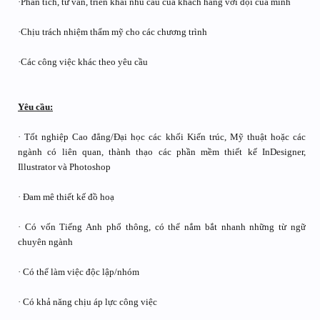
·Phân tích, tư vấn, triển khai nhu cầu của khách hàng với đội của mình
·Chịu trách nhiệm thẩm mỹ cho các chương trình
·Các công việc khác theo yêu cầu
Yêu cầu:
· Tốt nghiệp Cao đẳng/Đại học các khối Kiến trúc, Mỹ thuật hoặc các
ngành có liên quan, thành thạo các phần mềm thiết kế InDesigner,
Illustrator và Photoshop
· Đam mê thiết kế đồ hoạ
· Có vốn Tiếng Anh phổ thông, có thể nắm bắt nhanh những từ ngữ
chuyên ngành
· Có thể làm việc độc lập/nhóm
· Có khả năng chịu áp lực công việc