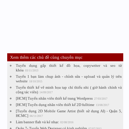
Xem thêm các chủ đề cùng chuyên mục
Tuyển dụng gấp thiết kế đồ họa, copywriter và seo từ
khóa
03/11/2013
Tuyển 1 bạn làm chụp ảnh - chỉnh sửa - upload và quản lý trên
website
18/10/2015
Tuyển thiết kế vẽ minh họa tạp chí thiếu nhi ( giờ hành chính và
cộng tác viên)
14/09/2017
[HCM] Tuyển nhân viên thiết kế trang Wordpress
27/03/2017
[HCM] Tuyển dụng nhân viên thiết kế 2D fulltime
13/08/2017
[Tuyển dụng 2D Mobile Game Artist (biết sử dụng AI) - Quận 5,
HCMC]
06/11/2017
Làm banner flah và kẻ nhạc
02/08/2016
Quận 7- Tuyển Web Designer có kinh nghiệm
07/07/2015