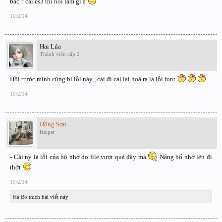
bác ? cài cs3 thì nói làm gì ạ
10/2/14
Hai Lúa
Thành viên cấp 2
Hồi trước mình cũng bị lỗi này , cài đi cài lại hoá ra là lỗi font
10/2/14
Hồng Sơn
Helper
- Cái nỳ là lỗi của bộ nhớ do file vượt quá đây mà
Nâng bố nhớ lên đi
thớt
10/2/14
Hà Bơ
thích bài viết này