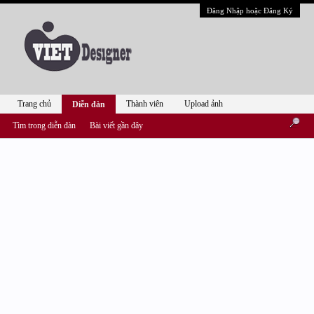
Đăng Nhập hoặc Đăng Ký
Trang chủ
Thành viên
Upload ảnh
Diễn đàn
Tìm trong diễn đàn
Bài viết gần đây