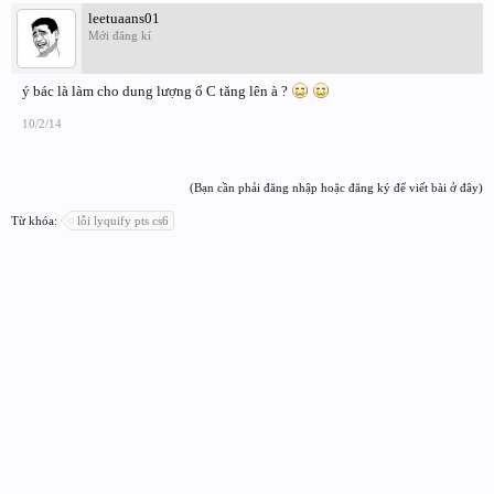
leetuaans01
Mới đăng kí
ý bác là làm cho dung lượng ổ C tăng lên à ?
10/2/14
(Bạn cần phải đăng nhập hoặc đăng ký để viết bài ở đây)
Từ khóa:
lỗi lyquify pts cs6