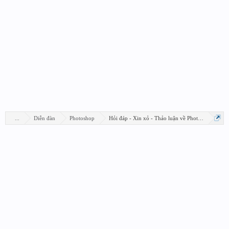
...
Diễn đàn
Photoshop
Hỏi đáp - Xin xỏ - Thảo luận về Photoshop