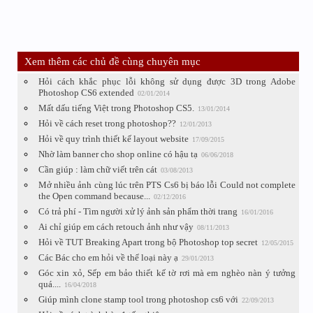
Xem thêm các chủ đề cùng chuyên mục
Hỏi cách khắc phục lỗi không sử dụng được 3D trong Adobe
Photoshop CS6 extended
02/01/2014
Mất dấu tiếng Việt trong Photoshop CS5.
13/01/2014
Hỏi về cách reset trong photoshop??
12/01/2013
Hỏi về quy trình thiết kế layout website
17/09/2015
Nhờ làm banner cho shop online có hậu tạ
06/06/2018
Cần giúp : làm chữ viết trên cát
03/08/2013
Mở nhiều ảnh cùng lúc trên PTS Cs6 bị báo lỗi Could not complete
the Open command because...
02/12/2016
Có trả phí - Tìm người xử lý ảnh sản phẩm thời trang
16/01/2016
Ai chỉ giúp em cách retouch ảnh như vậy
08/11/2013
Hỏi về TUT Breaking Apart trong bộ Photoshop top secret
12/05/2015
Các Bác cho em hỏi về thể loại này ạ
29/01/2013
Góc xin xỏ, Sếp em bảo thiết kế tờ rơi mà em nghèo nàn ý tưởng
quá....
16/04/2018
Giúp mình clone stamp tool trong photoshop cs6 với
22/09/2013