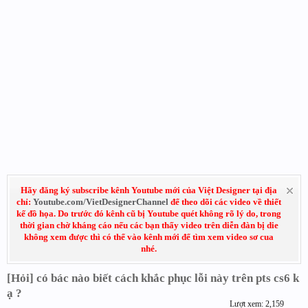
Hãy đăng ký subscribe kênh Youtube mới của Việt Designer tại địa
chỉ:
Youtube.com/VietDesignerChannel
để theo dõi các video về thiết
kế đồ họa. Do trước đó kênh cũ bị Youtube quét không rõ lý do, trong
thời gian chờ kháng cáo nếu các bạn thấy video trên diễn đàn bị die
không xem được thì có thể vào kênh mới để tìm xem video sơ cua
nhé.
[Hỏi] có bác nào biết cách khắc phục lỗi này trên pts cs6 k
ạ ?
Lượt xem: 2,159