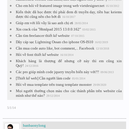
Cho em hỏi về featured image trong web vietdesigner.net
05/10/2012
Kiến thức đã học được thì phải đem đi truyền dạy, tiền bạc keiems
được thì cũng nên cho bớt đi
16/10/2017
Giúp em với lổi vầy là sao anh chị ơi
28/05/2014
Xin crack của "Htmlpad 2015 13.0.0.162"
03/02/2015
Cần tìm freelancer thiết kế website
07/10/2015
Dây cáp sạc Lightning Ossan cho iphone OS-IS10
16/02/2019
Cần mua code auto like, bot comment,... Facebook
12/10/2018
Hỏi về font thiết kế website
16/10/2014
Khách hàng là thượng đế nhưng cỡ này thì em cũng xin
Quỳ!
24/12/2016
Các pro giúp mình code jquery truyền biến này với!!!
09/06/2013
[Thiết kế web] Cần người làm code
05/01/2014
Hỏi về mua template trên trang template monster
29/09/2020
Mọi người thường chọn màu cho các thành phần trên website của
mình như thế nào?
29/12/2014
5/1/14
banbaonylong