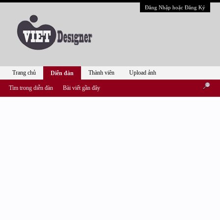
Đăng Nhập hoặc Đăng Ký
Trang chủ
Thành viên
Upload ảnh
Diễn đàn
Tìm trong diễn đàn
Bài viết gần đây