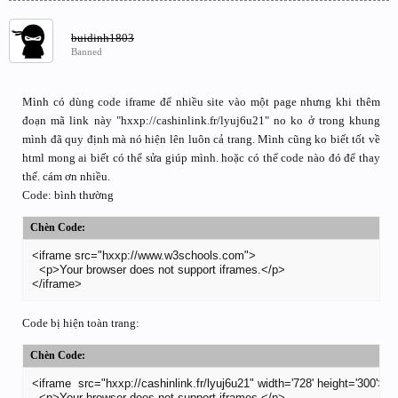
buidinh1803
Banned
Mình có dùng code iframe để nhiều site vào một page nhưng khi thêm
đoạn mã link này "hxxp://cashinlink.fr/lyuj6u21" no ko ở trong khung
mình đã quy định mà nó hiện lên luôn cả trang. Mình cũng ko biết tốt về
html mong ai biết có thể sửa giúp mình. hoặc có thể code nào đó để thay
thế. cám ơn nhiều.
Code: bình thường
Chèn Code:
<iframe src="hxxp://www.w3schools.com">

  <p>Your browser does not support iframes.</p>

</iframe>
Code bị hiện toàn trang:
Chèn Code:
<iframe  src="hxxp://cashinlink.fr/lyuj6u21" width='728' height='300'>

  <p>Your browser does not support iframes.</p>
