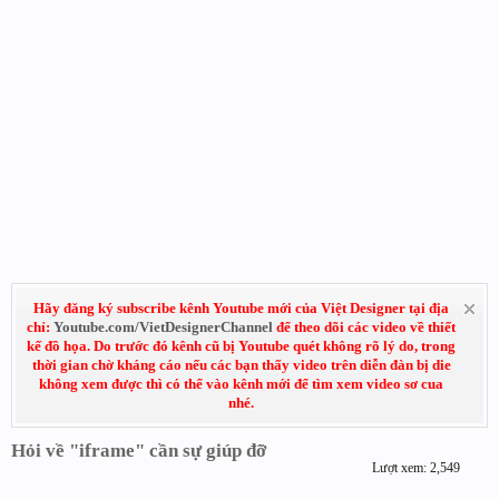
Hãy đăng ký subscribe kênh Youtube mới của Việt Designer tại địa
chỉ:
Youtube.com/VietDesignerChannel
để theo dõi các video về thiết
kế đồ họa. Do trước đó kênh cũ bị Youtube quét không rõ lý do, trong
thời gian chờ kháng cáo nếu các bạn thấy video trên diễn đàn bị die
không xem được thì có thể vào kênh mới để tìm xem video sơ cua
nhé.
Hỏi về "iframe" cần sự giúp đỡ
Lượt xem: 2,549