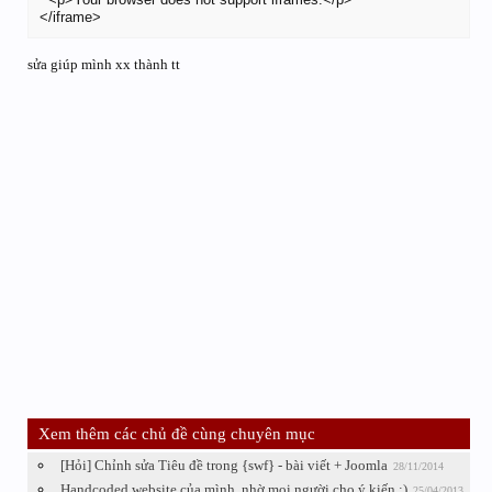
</iframe>
sửa giúp mình xx thành tt
Xem thêm các chủ đề cùng chuyên mục
[Hỏi] Chỉnh sửa Tiêu đề trong {swf} - bài viết + Joomla
28/11/2014
Handcoded website của mình, nhờ mọi người cho ý kiến :)
25/04/2013