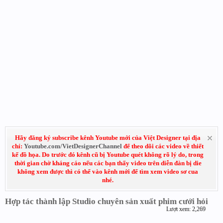
Hãy đăng ký subscribe kênh Youtube mới của Việt Designer tại địa
chỉ:
Youtube.com/VietDesignerChannel
để theo dõi các video về thiết
kế đồ họa. Do trước đó kênh cũ bị Youtube quét không rõ lý do, trong
thời gian chờ kháng cáo nếu các bạn thấy video trên diễn đàn bị die
không xem được thì có thể vào kênh mới để tìm xem video sơ cua
nhé.
Hợp tác thành lập Studio chuyên sản xuất phim cưới hỏi
Lượt xem: 2,269