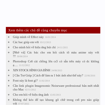
Xem thêm các chủ đề cùng chuyên mục
Giúp mình về Effect này
16/01/2014
Các bac giúp em với
03/12/2013
Cho mình hỏi về hiệu ứng bút chì
24/11/2015
[Nhờ vả] Các bác cho em hỏi cách tô màu anime này với
!!!
30/06/2014
Photoshop Cs6 cài chồng lên cs5 có sẵn trên máy có dc không
ạ.....
11/12/2012
XIN STOCK HÌNH GIA ĐÌNH
24/08/2013
[ Cần Trợ Giúp ] Cách để làm ra 1 bức ảnh như thế này?
22/06/2016
Font này là font gì?
11/02/2014
Cần link plugin Imagenomic Noiseware professional bản mới nhất
cho Mac
02/11/2012
Cho em hỏi về hiệu ứng ảnh
15/05/2013
Không thể kéo để tạo khung gõ chữ trong cs6 pro nào giúp
với
07/07/2015