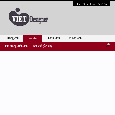
Đăng Nhập hoặc Đăng Ký
Trang chủ
Thành viên
Upload ảnh
Diễn đàn
Tìm trong diễn đàn
Bài viết gần đây