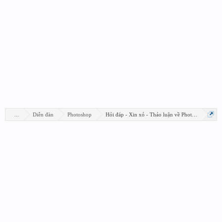
...
Diễn đàn
Photoshop
Hỏi đáp - Xin xỏ - Thảo luận về Photoshop