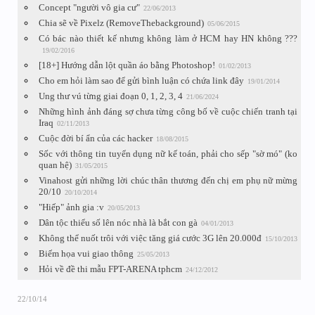
Concept "người vô gia cư"
22/06/2013
Chia sẽ về Pixelz (RemoveThebackground)
05/06/2015
Có bác nào thiết kế nhưng không làm ở HCM hay HN không ???
19/02/2016
[18+] Hướng dẫn lột quần áo bằng Photoshop!
01/02/2013
Cho em hỏi làm sao để gửi bình luận có chứa link đây
19/01/2014
Ung thư vú từng giai đoạn 0, 1, 2, 3, 4
21/06/2024
Những hình ảnh đáng sợ chưa từng công bố về cuộc chiến tranh tại
Iraq
02/11/2013
Cuộc đời bí ẩn của các hacker
18/08/2015
Sốc với thông tin tuyển dụng nữ kế toán, phải cho sếp "sờ mó" (ko
quan hệ)
31/05/2015
Vinahost gửi những lời chúc thân thương đến chị em phụ nữ mừng
20/10
20/10/2014
"Hiếp" ảnh gia :v
20/05/2013
Dân tộc thiểu số lên nóc nhà là bắt con gà
04/01/2013
Không thể nuốt trôi với việc tăng giá cước 3G lên 20.000đ
15/10/2013
Biếm họa vui giao thông
25/05/2013
Hỏi về đề thi mẫu FPT-ARENA tphcm
24/12/2012
22/10/14