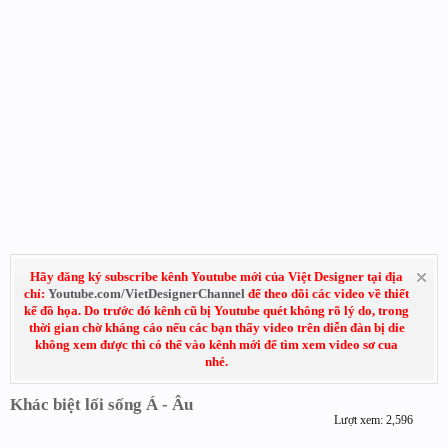
Hãy đăng ký subscribe kênh Youtube mới của Việt Designer tại địa
chỉ:
Youtube.com/VietDesignerChannel
để theo dõi các video về thiết
kế đồ họa. Do trước đó kênh cũ bị Youtube quét không rõ lý do, trong
thời gian chờ kháng cáo nếu các bạn thấy video trên diễn đàn bị die
không xem được thì có thể vào kênh mới để tìm xem video sơ cua
nhé.
Khác biệt lối sống Á - Âu
Lượt xem: 2,596