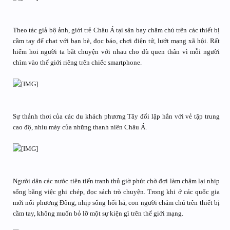
Theo tác giả bộ ảnh, giới trẻ Châu Á tại sân bay chăm chú trên các thiết bị
cầm tay để chat với bạn bè, đọc báo, chơi điện tử, lướt mạng xã hội. Rất
hiếm hoi người ta bắt chuyện với nhau cho dù quen thân vì mỗi người
chìm vào thế giới riêng trên chiếc smartphone.
Sự thảnh thơi của các du khách phương Tây đối lập hẳn với vẻ tập trung
cao độ, nhíu mày của những thanh niên Châu Á.
Người dân các nước tiên tiến tranh thủ giờ phút chờ đợi làm chậm lại nhịp
sống bằng việc ghi chép, đọc sách trò chuyện. Trong khi ở các quốc gia
mới nổi phương Đông, nhịp sống hối hả, con người chăm chú trên thiết bị
cầm tay, không muốn bỏ lỡ một sự kiện gì trên thế giới mạng.