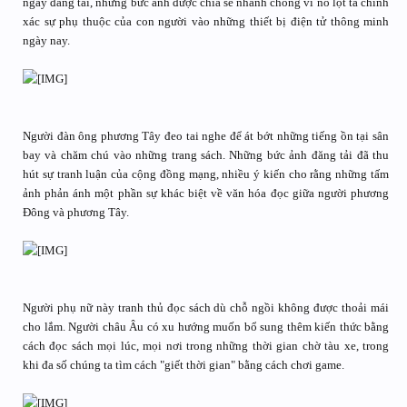
ngày đăng tải, những bức ảnh được chia sẻ nhanh chóng vì nó lột tả chính
xác sự phụ thuộc của con người vào những thiết bị điện tử thông minh
ngày nay.
Người đàn ông phương Tây đeo tai nghe để át bớt những tiếng ồn tại sân
bay và chăm chú vào những trang sách. Những bức ảnh đăng tải đã thu
hút sự tranh luận của cộng đồng mạng, nhiều ý kiến cho rằng những tấm
ảnh phản ánh một phần sự khác biệt về văn hóa đọc giữa người phương
Đông và phương Tây.
Người phụ nữ này tranh thủ đọc sách dù chỗ ngồi không được thoải mái
cho lắm. Người châu Âu có xu hướng muốn bổ sung thêm kiến thức bằng
cách đọc sách mọi lúc, mọi nơi trong những thời gian chờ tàu xe, trong
khi đa số chúng ta tìm cách "giết thời gian" bằng cách chơi game.