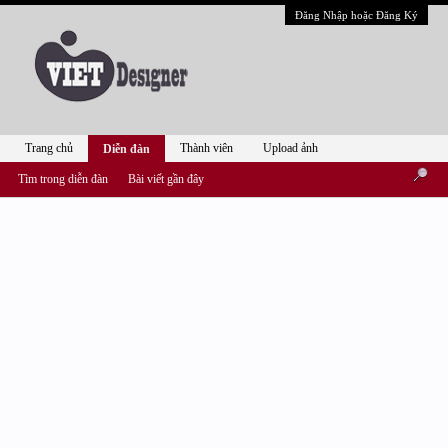
Đăng Nhập hoặc Đăng Ký
Trang chủ
Thành viên
Upload ảnh
Diễn đàn
Tìm trong diễn đàn
Bài viết gần đây