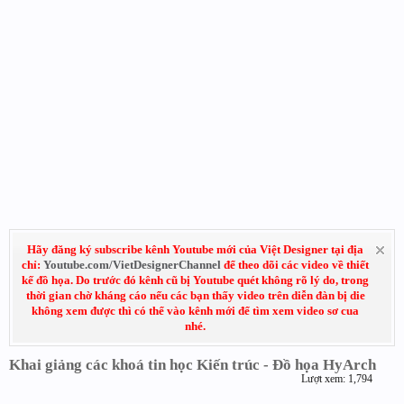
Hãy đăng ký subscribe kênh Youtube mới của Việt Designer tại địa
chỉ:
Youtube.com/VietDesignerChannel
để theo dõi các video về thiết
kế đồ họa. Do trước đó kênh cũ bị Youtube quét không rõ lý do, trong
thời gian chờ kháng cáo nếu các bạn thấy video trên diễn đàn bị die
không xem được thì có thể vào kênh mới để tìm xem video sơ cua
nhé.
Khai giảng các khoá tin học Kiến trúc - Đồ họa HyArch
Lượt xem: 1,794