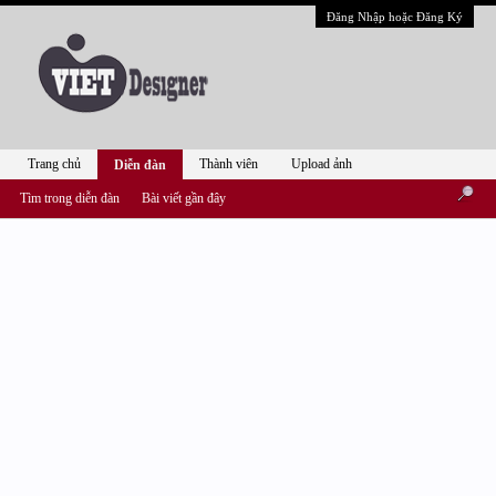
Đăng Nhập hoặc Đăng Ký
Trang chủ
Thành viên
Upload ảnh
Diễn đàn
Tìm trong diễn đàn
Bài viết gần đây