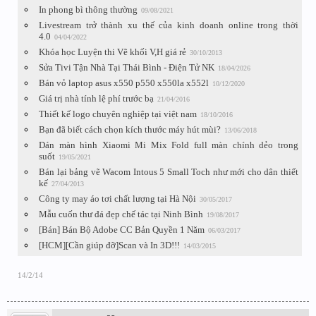
In phong bì thông thường
09/08/2021
Livestream trở thành xu thế của kinh doanh online trong thời
4.0
04/04/2022
Khóa học Luyện thi Vẽ khối V,H giá rẻ
30/10/2013
Sửa Tivi Tận Nhà Tại Thái Bình - Điện Tử NK
18/04/2026
Bán vỏ laptop asus x550 p550 x550la x552l
10/12/2020
Giá trị nhà tính lệ phí trước bạ
21/04/2016
Thiết kế logo chuyên nghiệp tại việt nam
18/10/2016
Bạn đã biết cách chọn kích thước máy hút mùi?
13/06/2018
Dán màn hình Xiaomi Mi Mix Fold full màn chính dẻo trong
suốt
19/05/2021
Bán lại bảng vẽ Wacom Intous 5 Small Toch như mới cho dân thiết
kế
27/04/2013
Công ty may áo tơi chất lượng tại Hà Nội
30/05/2017
Mẫu cuốn thư đá đẹp chế tác tại Ninh Bình
19/08/2017
[Bán] Bán Bộ Adobe CC Bản Quyền 1 Năm
06/03/2017
[HCM][Cần giúp đỡ]Scan và In 3D!!!
14/03/2015
14/2/14