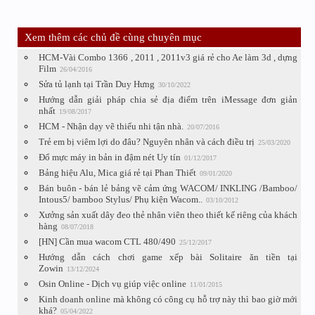
Xem thêm các chủ đề cùng chuyên mục
HCM-Vài Combo 1366 , 2011 , 2011v3 giá rẻ cho Ae làm 3d , dựng
Film
26/04/2016
Sửa tủ lạnh tại Trần Duy Hưng
30/10/2022
Hướng dẫn giải pháp chia sẻ địa điểm trên iMessage đơn giản
nhất
19/08/2017
HCM - Nhận dạy vẽ thiếu nhi tận nhà.
20/07/2016
Trẻ em bị viêm lợi do đâu? Nguyên nhân và cách điều trị
25/03/2020
Đổ mực máy in bản in đậm nét Uy tín
01/12/2017
Bảng hiệu Alu, Mica giá rẻ tại Phan Thiết
09/01/2020
Bán buôn - bán lẻ bảng vẽ cảm ứng WACOM/ INKLING /Bamboo/
Intous5/ bamboo Stylus/ Phụ kiện Wacom..
03/10/2012
Xưởng sản xuất dây đeo thẻ nhân viên theo thiết kế riêng của khách
hàng
08/07/2018
[HN] Cần mua wacom CTL 480/490
25/12/2017
Hướng dẫn cách chơi game xếp bài Solitaire ăn tiền tại
Zowin
13/12/2024
Osin Online - Dịch vụ giúp việc online
11/01/2015
Kinh doanh online mà không có công cụ hỗ trợ này thì bao giờ mới
khá?
05/04/2022