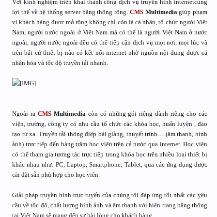
Với kinh nghiệm triển khai thành công dịch vụ truyền hình internetcùng
lợi thế về hệ thống server băng thông rộng.
CMS
Multimedia
giúp phạm
vi khách hàng được mở rộng không chỉ còn là cá nhân, tổ chức người Việt
Nam, người nước ngoài ở Việt Nam mà có thể là người Việt Nam ở nước
ngoài, người nước ngoài đều có thể tiếp cận dịch vụ mọi nơi, mọi lúc và
trên bất cứ thiết bị nào có kết nối internet nhờ nguồn nội dung được cá
nhân hóa và tốc độ truyền tải nhanh.
Ngoài ra
CMS
Multimedia
còn có những gói riêng dành riêng cho các
viện, trường, công ty có nhu cầu tổ chức các khóa học, huấn luyện , đào
tạo từ xa. Truyền tải thông điệp bài giảng, thuyết trình… (âm thanh, hình
ảnh) trực tiếp đến hàng trăm học viên trên cả nước qua internet. Học viên
có thể tham gia tương tác trực tiếp trong khóa học trên nhiều loại thiết bị
khác nhau như: PC, Laptop, Smartphone, Tablet, qua các ứng dụng được
cài đặt sẵn phù hợp cho học viên.
Giải pháp truyền hình trực tuyến của chúng tôi đáp ứng tốt nhất các yêu
cầu về tốc độ, chất lượng hình ảnh và âm thanh với hiện trạng băng thông
tại Việt Nam sẽ mang đến sự hài lòng cho khách hàng