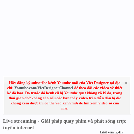
Hãy đăng ký subscribe kênh Youtube mới của Việt Designer tại địa
chỉ:
Youtube.com/VietDesignerChannel
để theo dõi các video về thiết
kế đồ họa. Do trước đó kênh cũ bị Youtube quét không rõ lý do, trong
thời gian chờ kháng cáo nếu các bạn thấy video trên diễn đàn bị die
không xem được thì có thể vào kênh mới để tìm xem video sơ cua
nhé.
Live streaming - Giải pháp quay phim và phát sóng trực
tuyến internet
Lượt xem: 2,417