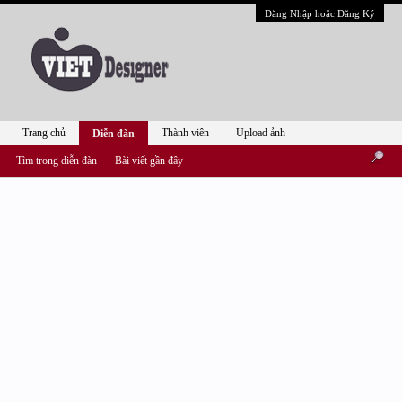
Đăng Nhập hoặc Đăng Ký
Trang chủ
Thành viên
Upload ảnh
Diễn đàn
Tìm trong diễn đàn
Bài viết gần đây