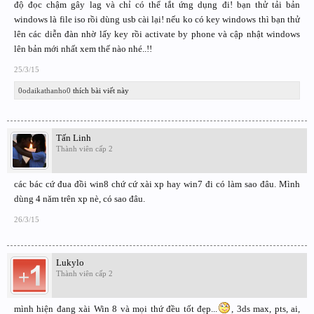
độ đọc chậm gây lag và chỉ có thể tắt ứng dụng đi! bạn thử tải bản
windows là file iso rồi dùng usb cài lại! nếu ko có key windows thì bạn thử
lên các diễn đàn nhờ lấy key rồi activate by phone và cập nhật windows
lên bản mới nhất xem thế nào nhé..!!
25/3/15
0odaikathanho0
thích bài viết này
Tấn Linh
Thành viên cấp 2
các bác cứ đua đồi win8 chứ cứ xài xp hay win7 đi có làm sao đâu. Mình
dùng 4 năm trên xp nè, có sao đâu.
26/3/15
Lukylo
Thành viên cấp 2
mình hiện đang xài Win 8 và mọi thứ đều tốt đẹp...
, 3ds max, pts, ai,