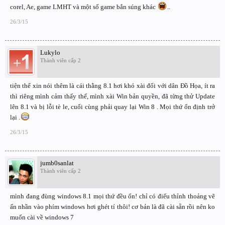
corel, Ae, game LMHT và một số game bắn súng khác
..
26/3/15
Lukylo
Thành viên cấp 2
tiện thể xin nói thêm là cái thằng 8.1 hơi khó xài đối với dân Đồ Họa, ít ra
thì riêng mình cảm thấy thế, mình xài Win bản quyền, đã từng thử Update
lên 8.1 và bị lỗi tè le, cuối cùng phải quay lại Win 8 . Mọi thứ ổn định trở
lại .
26/3/15
jumb0sanlat
Thành viên cấp 2
mình đang đùng windows 8.1 mọi thứ đều ổn! chỉ có điểu thỉnh thoảng vẽ
ấn nhần vào phím windows hơi ghét tí thôi! cơ bản là đã cài sẵn rồi nên ko
muốn cài về windows 7