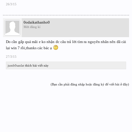
26/3/15
0odaikathanho0
Mới đăng kí
Do cần gấp quá mãi e ko nhận đc câu trả lời tìm ra nguyên nhân nên đã cài
lại win 7 rồi,thanks các bác ạ
27/3/15
jumb0sanlat
thích bài viết này
(Bạn cần phải đăng nhập hoặc đăng ký để viết bài ở đây)