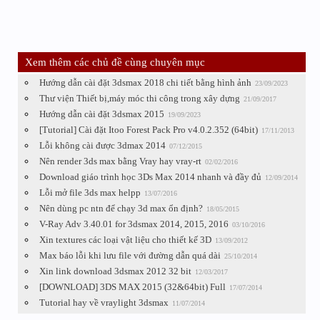
Xem thêm các chủ đề cùng chuyên mục
Hướng dẫn cài đặt 3dsmax 2018 chi tiết bằng hình ảnh
23/09/2023
Thư viện Thiết bị,máy móc thi công trong xây dựng
21/09/2017
Hướng dẫn cài đặt 3dsmax 2015
19/09/2023
[Tutorial] Cài đặt Itoo Forest Pack Pro v4.0.2.352 (64bit)
17/11/2013
Lỗi không cài được 3dmax 2014
07/12/2015
Nên render 3ds max bằng Vray hay vray-rt
02/02/2016
Download giáo trình học 3Ds Max 2014 nhanh và đầy đủ
12/09/2014
Lỗi mở file 3ds max helpp
13/07/2016
Nên dùng pc ntn để chạy 3d max ổn định?
18/05/2015
V-Ray Adv 3.40.01 for 3dsmax 2014, 2015, 2016
03/10/2016
Xin textures các loại vật liệu cho thiết kế 3D
13/09/2012
Max báo lỗi khi lưu file với đường dẫn quá dài
25/10/2014
Xin link download 3dsmax 2012 32 bit
12/03/2017
[DOWNLOAD] 3DS MAX 2015 (32&64bit) Full
17/07/2014
Tutorial hay về vraylight 3dsmax
11/07/2014