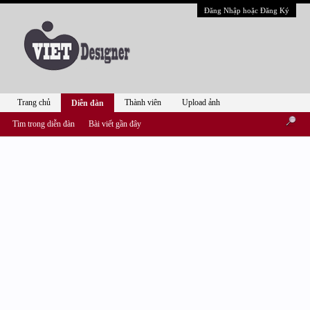
Đăng Nhập hoặc Đăng Ký
Trang chủ
Thành viên
Upload ảnh
Diễn đàn
Tìm trong diễn đàn
Bài viết gần đây