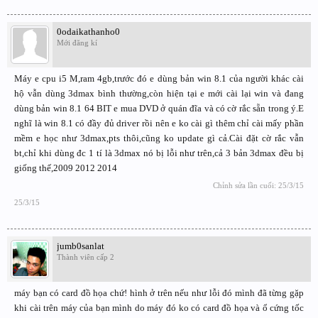
0odaikathanho0
Mới đăng kí
Máy e cpu i5 M,ram 4gb,trước đó e dùng bản win 8.1 của người khác cài
hộ vẫn dùng 3dmax bình thường,còn hiện tại e mới cài lại win và đang
dùng bản win 8.1 64 BIT e mua DVD ở quán đĩa và có cờ rắc sẵn trong ý.E
nghĩ là win 8.1 có đầy đủ driver rồi nên e ko cài gì thêm chỉ cài mấy phần
mềm e học như 3dmax,pts thôi,cũng ko update gì cả.Cài đặt cờ rắc vẫn
bt,chỉ khi dùng đc 1 tí là 3dmax nó bị lỗi như trên,cả 3 bản 3dmax đều bị
giống thế,2009 2012 2014
Chỉnh sửa lần cuối:
25/3/15
25/3/15
jumb0sanlat
Thành viên cấp 2
máy bạn có card đồ họa chứ! hình ở trên nếu như lỗi đó mình đã từng gặp
khi cài trên máy của bạn mình do máy đó ko có card đồ họa và ổ cứng tốc