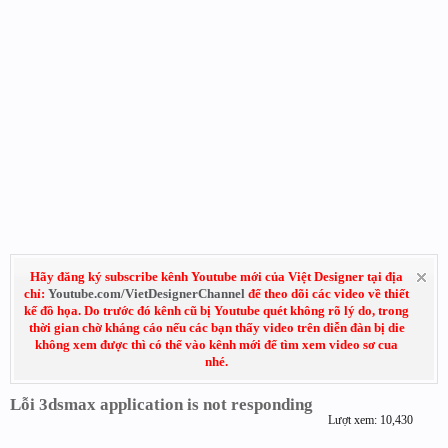
Hãy đăng ký subscribe kênh Youtube mới của Việt Designer tại địa
chỉ:
Youtube.com/VietDesignerChannel
để theo dõi các video về thiết
kế đồ họa. Do trước đó kênh cũ bị Youtube quét không rõ lý do, trong
thời gian chờ kháng cáo nếu các bạn thấy video trên diễn đàn bị die
không xem được thì có thể vào kênh mới để tìm xem video sơ cua
nhé.
Lỗi 3dsmax application is not responding
Lượt xem: 10,430