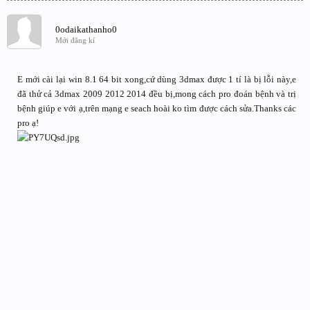
0odaikathanho0
Mới đăng kí
E mới cài lại win 8.1 64 bit xong,cứ dùng 3dmax được 1 tí là bị lỗi này,e
đã thử cả 3dmax 2009 2012 2014 đều bị,mong cách pro đoán bệnh và trị
bệnh giúp e với ạ,trên mạng e seach hoài ko tìm được cách sửa.Thanks các
pro ạ!