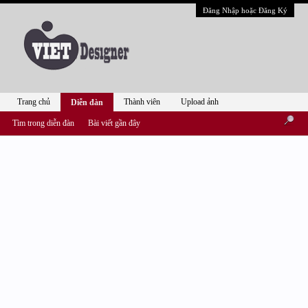
Đăng Nhập hoặc Đăng Ký
Trang chủ
Thành viên
Upload ảnh
Diễn đàn
Tìm trong diễn đàn
Bài viết gần đây