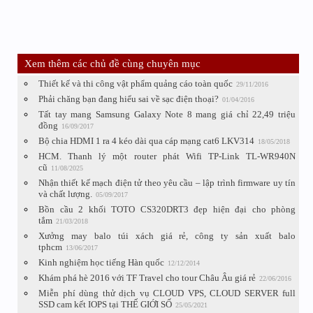
Xem thêm các chủ đề cùng chuyên mục
Thiết kế và thi công vật phẩm quảng cáo toàn quốc
29/11/2016
Phải chăng bạn đang hiểu sai về sạc điện thoại?
01/04/2016
Tất tay mang Samsung Galaxy Note 8 mang giá chỉ 22,49 triệu
đồng
16/09/2017
Bộ chia HDMI 1 ra 4 kéo dài qua cáp mạng cat6 LKV314
18/05/2018
HCM. Thanh lý một router phát Wifi TP-Link TL-WR940N
cũ
11/08/2025
Nhận thiết kế mạch điện tử theo yêu cầu – lập trình firmware uy tín
và chất lượng.
05/09/2017
Bồn cầu 2 khối TOTO CS320DRT3 đẹp hiện đại cho phòng
tắm
21/03/2018
Xưởng may balo túi xách giá rẻ, công ty sản xuất balo
tphcm
13/06/2017
Kinh nghiệm học tiếng Hàn quốc
12/12/2014
Khám phá hè 2016 với TF Travel cho tour Châu Âu giá rẻ
22/06/2016
Miễn phí dùng thử dịch vụ CLOUD VPS, CLOUD SERVER full
SSD cam kết IOPS tại THẾ GIỚI SỐ
25/05/2021