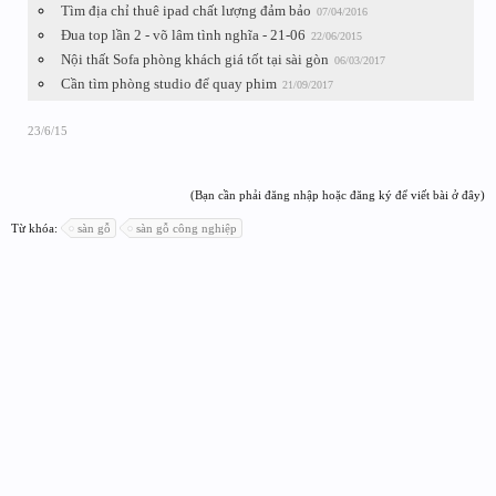
Tìm địa chỉ thuê ipad chất lượng đảm bảo
07/04/2016
Đua top lần 2 - võ lâm tình nghĩa - 21-06
22/06/2015
Nội thất Sofa phòng khách giá tốt tại sài gòn
06/03/2017
Cần tìm phòng studio để quay phim
21/09/2017
23/6/15
(Bạn cần phải đăng nhập hoặc đăng ký để viết bài ở đây)
Từ khóa:
sàn gỗ
sàn gỗ công nghiệp