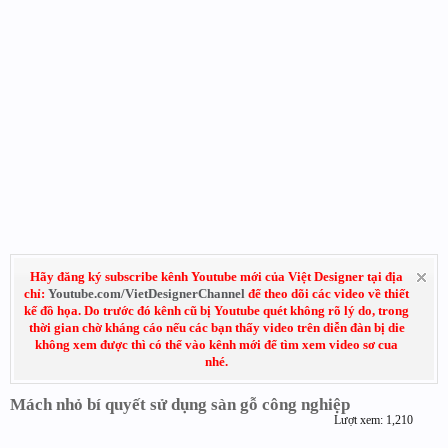
Hãy đăng ký subscribe kênh Youtube mới của Việt Designer tại địa
chỉ:
Youtube.com/VietDesignerChannel
để theo dõi các video về thiết
kế đồ họa. Do trước đó kênh cũ bị Youtube quét không rõ lý do, trong
thời gian chờ kháng cáo nếu các bạn thấy video trên diễn đàn bị die
không xem được thì có thể vào kênh mới để tìm xem video sơ cua
nhé.
Mách nhỏ bí quyết sử dụng sàn gỗ công nghiệp
Lượt xem: 1,210