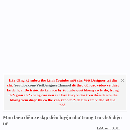
Hãy đăng ký subscribe kênh Youtube mới của Việt Designer tại địa
chỉ:
Youtube.com/VietDesignerChannel
để theo dõi các video về thiết
kế đồ họa. Do trước đó kênh cũ bị Youtube quét không rõ lý do, trong
thời gian chờ kháng cáo nếu các bạn thấy video trên diễn đàn bị die
không xem được thì có thể vào kênh mới để tìm xem video sơ cua
nhé.
Màn biểu diễn xe đạp điêu luyện như trong trò chơi điện
tử
Lượt xem: 3,801