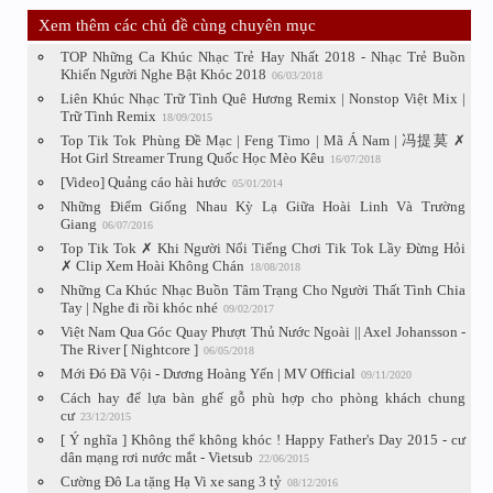
Xem thêm các chủ đề cùng chuyên mục
TOP Những Ca Khúc Nhạc Trẻ Hay Nhất 2018 - Nhạc Trẻ Buồn
Khiến Người Nghe Bật Khóc 2018
06/03/2018
Liên Khúc Nhạc Trữ Tình Quê Hương Remix | Nonstop Việt Mix |
Trữ Tình Remix
18/09/2015
Top Tik Tok Phùng Đề Mạc | Feng Timo | Mã Á Nam | 冯提莫 ✗
Hot Girl Streamer Trung Quốc Học Mèo Kêu
16/07/2018
[Video] Quảng cáo hài hước
05/01/2014
Những Điểm Giống Nhau Kỳ Lạ Giữa Hoài Linh Và Trường
Giang
06/07/2016
Top Tik Tok ✗ Khi Người Nổi Tiếng Chơi Tik Tok Lầy Đừng Hỏi
✗ Clip Xem Hoài Không Chán
18/08/2018
Những Ca Khúc Nhạc Buồn Tâm Trạng Cho Người Thất Tình Chia
Tay | Nghe đi rồi khóc nhé
09/02/2017
Việt Nam Qua Góc Quay Phượt Thủ Nước Ngoài || Axel Johansson -
The River [ Nightcore ]
06/05/2018
Mới Đó Đã Vội - Dương Hoàng Yến | MV Official
09/11/2020
Cách hay để lựa bàn ghế gỗ phù hợp cho phòng khách chung
cư
23/12/2015
[ Ý nghĩa ] Không thể không khóc ! Happy Father's Day 2015 - cư
dân mạng rơi nước mắt - Vietsub
22/06/2015
Cường Đô La tặng Hạ Vi xe sang 3 tỷ
08/12/2016