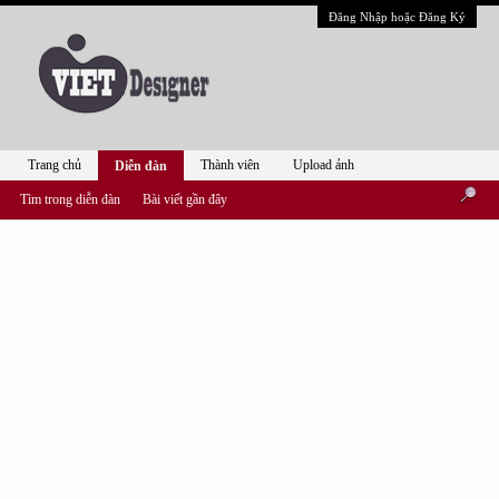
Đăng Nhập hoặc Đăng Ký
Trang chủ
Thành viên
Upload ảnh
Diễn đàn
Tìm trong diễn đàn
Bài viết gần đây