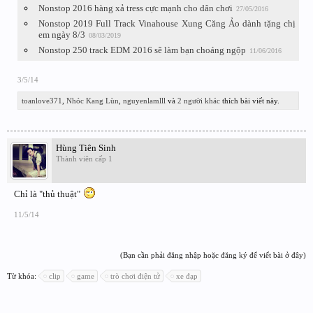
Nonstop 2016 hàng xả tress cực mạnh cho dân chơi
27/05/2016
Nonstop 2019 Full Track Vinahouse Xung Căng Ảo dành tặng chị
em ngày 8/3
08/03/2019
Nonstop 250 track EDM 2016 sẽ làm bạn choáng ngộp
11/06/2016
3/5/14
toanlove371
,
Nhóc Kang Lùn
,
nguyenlamlll
và
2 người khác
thích bài viết này.
Hùng Tiên Sinh
Thành viên cấp 1
Chỉ là "thủ thuật"
11/5/14
(Bạn cần phải đăng nhập hoặc đăng ký để viết bài ở đây)
Từ khóa:
clip
game
trò chơi điện tử
xe đạp