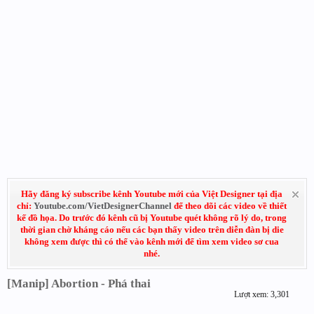
Hãy đăng ký subscribe kênh Youtube mới của Việt Designer tại địa
chỉ:
Youtube.com/VietDesignerChannel
để theo dõi các video về thiết
kế đồ họa. Do trước đó kênh cũ bị Youtube quét không rõ lý do, trong
thời gian chờ kháng cáo nếu các bạn thấy video trên diễn đàn bị die
không xem được thì có thể vào kênh mới để tìm xem video sơ cua
nhé.
[Manip] Abortion - Phá thai
Lượt xem: 3,301