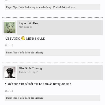
28/1/15
Phạm Ngọc Yến
,
hkhuong.ad
và
datdung125
thích bài viết này.
Phạm Hải Đăng
Mới đăng kí
ẤN TƯỢNG
MÌNH SHARE
28/1/15
Phạm Ngọc Yến
thích bài viết này
Đào Đình Chương
Thành viên cấp 2
Ý kiến của #10 để mắt đứa bé nhìn ấn tượng dữ luôn.
28/1/15
Phạm Ngọc Yến
thích bài viết này