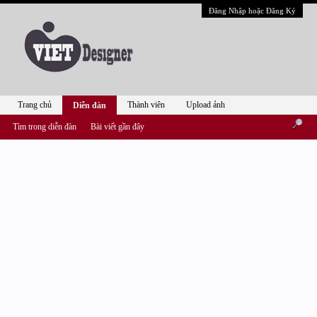
Đăng Nhập hoặc Đăng Ký
Trang chủ
Thành viên
Upload ảnh
Diễn đàn
Tìm trong diễn đàn
Bài viết gần đây