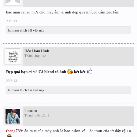
bác mua cái áo mưa cho máy ảnh à, ảnh đẹp quá nhỉ, có cảm xúc lắm
23/8/13
humaru
thích bài viết này
Hẻo Hóm Hĩnh
Thầm lặng like
Đẹp quá bạn ơi ^^ Cả blend cả ảnh
kết kết
23/8/13
humaru
thích bài viết này
humaru
Thành viên cấp 1
thang789
: áo mưa của máy ảnh là bao nilon và... áo thun của tớ đấy cậu ạ