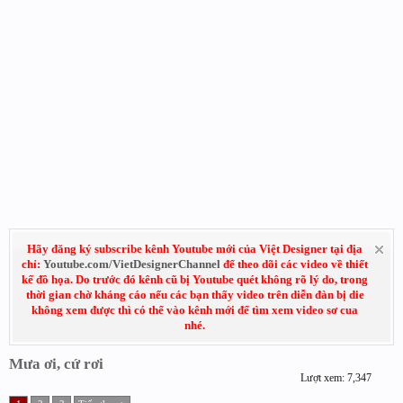
Hãy đăng ký subscribe kênh Youtube mới của Việt Designer tại địa
chỉ:
Youtube.com/VietDesignerChannel
để theo dõi các video về thiết
kế đồ họa. Do trước đó kênh cũ bị Youtube quét không rõ lý do, trong
thời gian chờ kháng cáo nếu các bạn thấy video trên diễn đàn bị die
không xem được thì có thể vào kênh mới để tìm xem video sơ cua
nhé.
Mưa ơi, cứ rơi
Lượt xem: 7,347