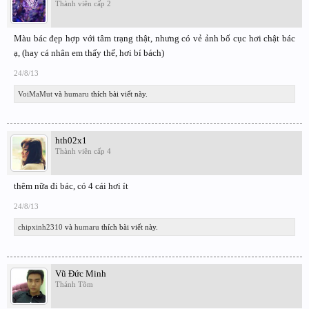
Thành viên cấp 2
Màu bác đẹp hợp với tâm trạng thật, nhưng có vẻ ảnh bố cục hơi chật bác
ạ, (hay cá nhân em thấy thế, hơi bí bách)
24/8/13
VoiMaMut
và
humaru
thích bài viết này.
hth02x1
Thành viên cấp 4
thêm nữa đi bác, có 4 cái hơi ít
24/8/13
chipxinh2310
và
humaru
thích bài viết này.
Vũ Đức Minh
Thánh Tõm