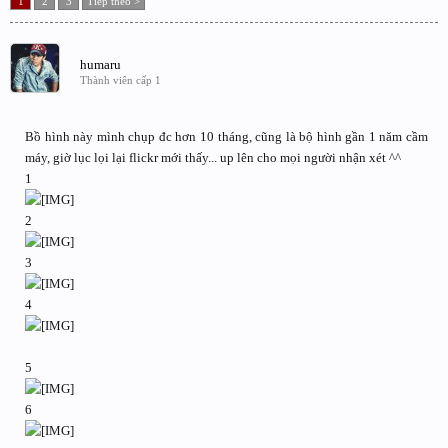
1
2
3
Tiếp theo >
humaru
Thành viên cấp 1
Bồ hình này mình chụp đc hơn 10 tháng, cũng là bộ hình gần 1 năm cầm
máy, giờ lục lọi lại flickr mới thấy... up lên cho mọi người nhận xét ^^
1
2
3
4
5
6