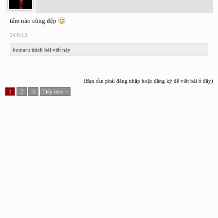
tấm nào cũng đệp
24/8/13
humaru
thích bài viết này
(Bạn cần phải đăng nhập hoặc đăng ký để viết bài ở đây)
1
2
3
Tiếp theo >