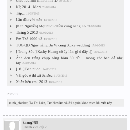
Giao lưu ảnh film tí nhỉ :D
09/06/2014
KP, 2014 - Mori
20/08/2014
Tập...
11/05/2013
Lần đầu với mẫu
13/10/2013
[Ken Nguyễn] Một buổi chiều cùng nàng FA
21/02/2016
Tháng 5 2013
09/05/2013
Em Thỏ 1999 <3
13/10/2013
TUG QĐ Ngày nắng Ba Vì cùng Xuxe wedding
17/01/2013
[ Trung Sửu ] Kathy Huang cô ấy làm gì ở đây :))
08/02/2013
Ảnh đen trắng chụp sáng hôm 30 tết ... mong các bác đả nhẹ
tay
27/03/2013
[16+] Bán nude.
24/03/2015
Vài góc ở thị xã Sa Đéc
11/08/2013
Xuân bên em | 2013
18/02/2013
23/8/13
minh_chicker
,
Tạ Thị Liên
,
TimHimSim
và
54 người khác
thích bài viết này.
thang789
Thành viên cấp 2