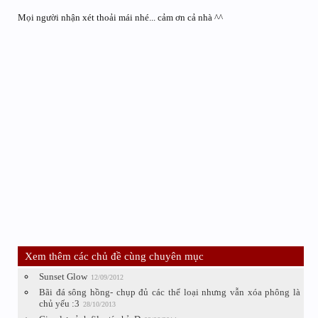
Mọi người nhận xét thoải mái nhé... cảm ơn cả nhà ^^
Xem thêm các chủ đề cùng chuyên mục
Sunset Glow
12/09/2012
Bãi đá sông hồng- chụp đủ các thể loại nhưng vẫn xóa phông là
chủ yếu :3
28/10/2013