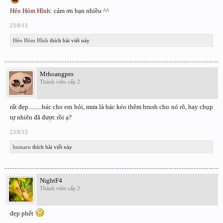
Hẻo Hóm Hĩnh
: cảm ơn bạn nhiều ^^
23/8/13
Hẻo Hóm Hĩnh
thích bài viết này
Mrhoangpro
Thành viên cấp 2
rất đẹp.........bác cho em hỏi, mưa là bác kéo thêm brush cho nó rõ, hay chụp
tự nhiên đã được rồi ạ?
23/8/13
humaru
thích bài viết này
NightF4
Thành viên cấp 2
đẹp phết