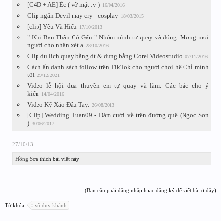
[C4D + AE] Éc ( vỡ mặt :v )
16/04/2016
Clip ngắn Devil may cry - cosplay
18/03/2015
[clip] Yêu Và Hiểu
17/10/2013
" Khi Bạn Thân Có Gấu " Nhóm mình tự quay và đóng. Mong mọi
người cho nhận xét ạ
28/10/2016
Clip du lịch quay bằng dt & dựng bằng Corel Videostudio
07/11/2016
Cách ẩn danh sách follow trên TikTok cho người chơi hệ Chỉ mình
tôi
29/12/2021
Video lễ hội đua thuyền em tự quay và làm. Các bác cho ý
kiến
14/04/2016
Video Kỹ Xảo Đâu Tay.
26/08/2013
[Clip] Wedding Tuan09 - Đám cưới về trên đường quê (Ngọc Sơn
)
30/06/2017
27/10/13
Hồng Sơn
thích bài viết này
(Bạn cần phải đăng nhập hoặc đăng ký để viết bài ở đây)
Từ khóa:
vũ duy khánh