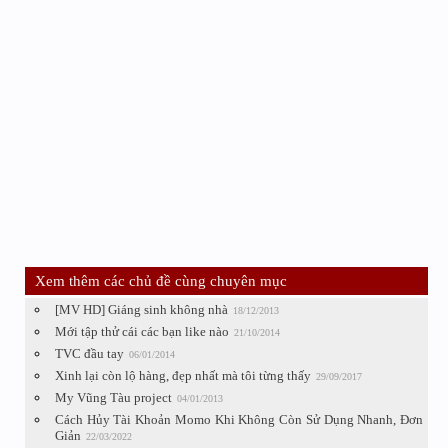
Xem thêm các chủ đề cùng chuyên mục
[MV HD] Giáng sinh không nhà
18/12/2013
Mới tập thử cái các bạn like nào
21/10/2014
TVC đầu tay
06/01/2014
Xinh lại còn lộ hàng, đẹp nhất mà tôi từng thấy
29/09/2017
My Vũng Tàu project
04/01/2013
Cách Hủy Tài Khoản Momo Khi Không Còn Sử Dụng Nhanh, Đơn
Giản
22/03/2022