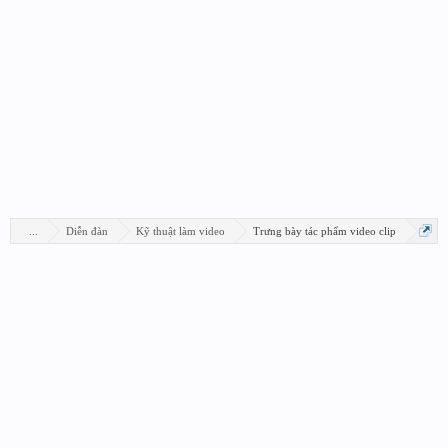
...
Diễn đàn
Kỹ thuật làm video
Trưng bày tác phẩm video clip