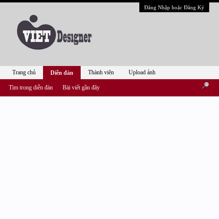
Đăng Nhập hoặc Đăng Ký
Trang chủ
Thành viên
Upload ảnh
Diễn đàn
Tìm trong diễn đàn
Bài viết gần đây