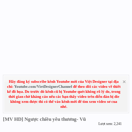
Hãy đăng ký subscribe kênh Youtube mới của Việt Designer tại địa
chỉ:
Youtube.com/VietDesignerChannel
để theo dõi các video về thiết
kế đồ họa. Do trước đó kênh cũ bị Youtube quét không rõ lý do, trong
thời gian chờ kháng cáo nếu các bạn thấy video trên diễn đàn bị die
không xem được thì có thể vào kênh mới để tìm xem video sơ cua
nhé.
[MV HD] Ngược chiều yêu thương- Vũ
Lượt xem: 2,241