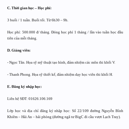
C. Thời gian học – Học phí:
3 buổi / 1 tuần. Buổi tối. Từ 6h30 – 9h.
Học phí: 500.000 đ/ tháng. Đóng học phí 1 tháng / lần vào tuần học đầu
tiên của mỗi tháng.
D. Giảng viên:
- Ngọc Tân. Họa sỹ mỹ thuật tạo hình, đảm nhiệm các môn thi khối V.
- Thanh Phong. Họa sỹ thiết kế, đảm nhiệm dạy học viên thi khối H.
E. Đăng ký nhập học:
Liên hệ SĐT: 01626.106.169
Lớp học và địa chỉ đăng ký nhập học: Số 22/109 đường Nguyễn Bỉnh
Khiêm – Hải An – hải phòng (đường ngã tư BigC đi cầu vượt Lạch Tray).