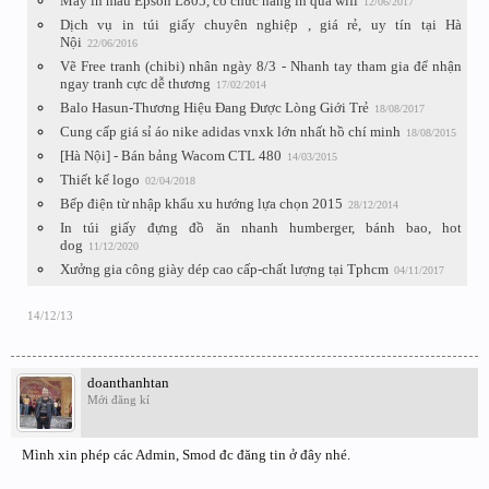
Máy in màu Epson L805, có chức năng in qua wifi
12/06/2017
Dịch vụ in túi giấy chuyên nghiệp , giá rẻ, uy tín tại Hà
Nội
22/06/2016
Vẽ Free tranh (chibi) nhân ngày 8/3 - Nhanh tay tham gia để nhận
ngay tranh cực dễ thương
17/02/2014
Balo Hasun-Thương Hiệu Đang Được Lòng Giới Trẻ
18/08/2017
Cung cấp giá sỉ áo nike adidas vnxk lớn nhất hồ chí minh
18/08/2015
[Hà Nội] - Bán bảng Wacom CTL 480
14/03/2015
Thiết kế logo
02/04/2018
Bếp điện từ nhập khẩu xu hướng lựa chọn 2015
28/12/2014
In túi giấy đựng đồ ăn nhanh humberger, bánh bao, hot
dog
11/12/2020
Xưởng gia công giày dép cao cấp-chất lượng tại Tphcm
04/11/2017
14/12/13
doanthanhtan
Mới đăng kí
Mình xin phép các Admin, Smod đc đăng tin ở đây nhé.