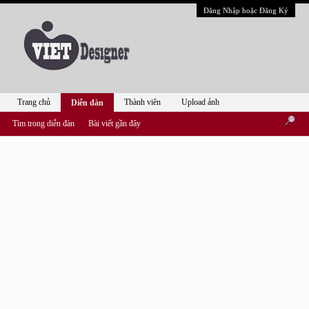
Đăng Nhập hoặc Đăng Ký
Trang chủ
Thành viên
Upload ảnh
Diễn đàn
Tìm trong diễn đàn
Bài viết gần đây