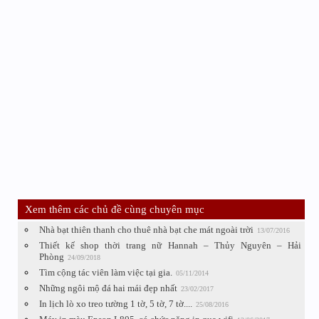
Xem thêm các chủ đề cùng chuyên mục
Nhà bạt thiên thanh cho thuê nhà bạt che mát ngoài trời
13/07/2016
Thiết kế shop thời trang nữ Hannah – Thủy Nguyên – Hải
Phòng
24/09/2018
Tìm cộng tác viên làm việc tại gia.
05/11/2014
Những ngôi mộ đá hai mái đẹp nhất
23/02/2017
In lịch lò xo treo tường 1 tờ, 5 tờ, 7 tờ....
25/08/2016