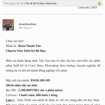
Tình trạng chủ đề:
Chủ đề đã bị khóa bình luận
Lượt xem: 5,019
doanthanhtan
Mới đăng kí
Chào các bạn!
Mình là :
Đoàn Thanh Tấn
Chuyên Viên Thiết Kế Đồ Họa
Hiện tại mình đang rảnh. Vậy bạn nào có nhu cầu học tìm hiểu các phần
mềm thiết kế là Corel Draw, Photoshop theo hướng chuyên nghiệp để
tương lai có thể trở thành đồng nghiệp với mình.
Hãy call cho mình:
01626.106.169
(Mình nhận dậy tại nhà)
Học Phí :
2.200.000VNĐ ( cho 1 phần mềm)
Lịch học:
3 buổi/ tuần .Mỗi buổi 3 tiếng
Lưu ý
: Giáo Trình của mình sẽ khác so với các trung tâm tin học khác.
Bởi giáo trình của mình sẽ đi sâu vào tính ứng dụng trong thực tế công