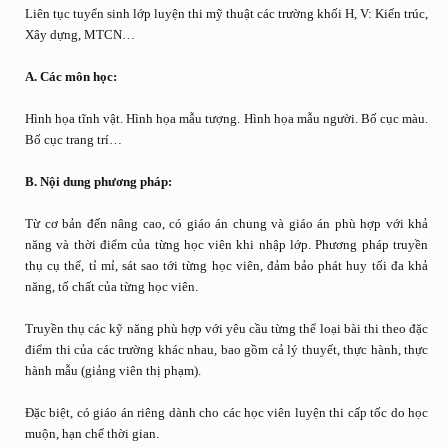
Liên tục tuyển sinh lớp luyện thi mỹ thuật các trường khối H, V: Kiến trúc,
Xây dựng, MTCN…
A. Các môn học:
Hình họa tĩnh vật. Hình họa mẫu tượng. Hình họa mẫu người. Bố cục màu.
Bố cục trang trí…
B. Nội dung phương pháp:
Từ cơ bản đến nâng cao, có giáo án chung và giáo án phù hợp với khả
năng và thời điểm của từng học viên khi nhập lớp. Phương pháp truyền
thụ cụ thể, tỉ mỉ, sát sao tới từng học viên, đảm bảo phát huy tối đa khả
năng, tố chất của từng học viên.
Truyền thụ các kỹ năng phù hợp với yêu cầu từng thể loại bài thi theo đặc
điểm thi của các trường khác nhau, bao gồm cả lý thuyết, thực hành, thực
hành mẫu (giảng viên thị phạm).
Đặc biệt, có giáo án riêng dành cho các học viên luyện thi cấp tốc do học
muộn, hạn chế thời gian.