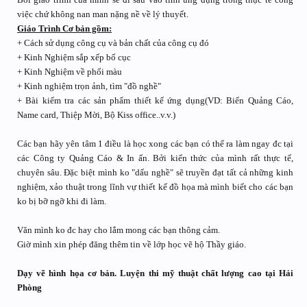
việc chứ không nan man nặng nề về lý thuyết.
Giáo Trình Cơ bản gồm:
+ Cách sử dụng công cụ và bản chất của công cụ đó
+ Kinh Nghiệm sắp xếp bố cục
+ Kinh Nghiệm về phối màu
+ Kinh nghiệm trọn ảnh, tìm "đồ nghề"
+ Bài kiểm tra các sản phẩm thiết kế ứng dụng(VD: Biển Quảng Cáo,
Name card, Thiệp Mời, Bộ Kiss office..v.v.)
Các bạn hãy yên tâm 1 điều là học xong các bạn có thể ra làm ngay đc tại
các Công ty Quảng Cáo & In ấn. Bởi kiến thức của mình rất thực tế,
chuyên sâu. Đặc biệt mình ko "dấu nghề" sẽ truyền đạt tất cả những kinh
nghiệm, xảo thuật trong lĩnh vự thiết kế đồ họa mà mình biết cho các bạn
ko bị bỡ ngỡ khi đi làm.
Văn mình ko đc hay cho lắm mong các bạn thông cảm.
Giờ mình xin phép đăng thêm tin về lớp học vẽ hộ Thầy giáo.
Dạy vẽ hình họa cơ bản. Luyện thi mỹ thuật chất lượng cao tại Hải
Phòng