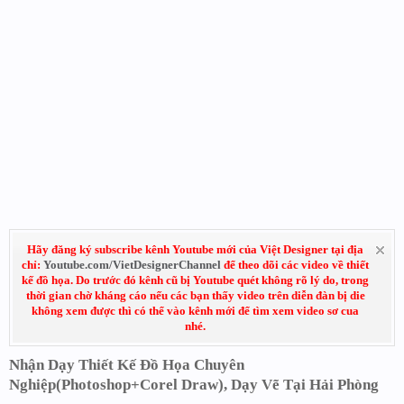
Hãy đăng ký subscribe kênh Youtube mới của Việt Designer tại địa
chỉ:
Youtube.com/VietDesignerChannel
để theo dõi các video về thiết
kế đồ họa. Do trước đó kênh cũ bị Youtube quét không rõ lý do, trong
thời gian chờ kháng cáo nếu các bạn thấy video trên diễn đàn bị die
không xem được thì có thể vào kênh mới để tìm xem video sơ cua
nhé.
Nhận Dạy Thiết Kế Đồ Họa Chuyên
Nghiệp(Photoshop+Corel Draw), Dạy Vẽ Tại Hải Phòng