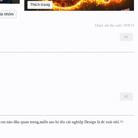
Thích trang
ia nhóm
Chỉnh sửa lần cuối:
19/9/15
#1
#2
n nào đâu quan trọng,miễn sao bị iêu cái nghiệp Design là đc roài nhỉ.^^