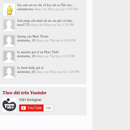
Xin anh em tư vấn về học lái xe Ôtô cho...
anhsinhvien
đăng vào
Hôm qua lúc 6:33 AM
Giải pháp cấu hình tối ưu chi phí và hiệu...
meo1725
đăng vào
Hôm nay lúc 1:58 PM
Quảng cáo Bình Thuận
alothietke_18
đăng vào
Thứ hai at 4:00 PM
In standee giá rẻ tại Phan Thiết
alothietke_18
đăng vào
Thứ ba at 3:42 PM
In danh thiếp giá rẻ
alothietke_02
đăng vào
Hôm qua lúc 3:29 PM
Theo dõi trên Youtube