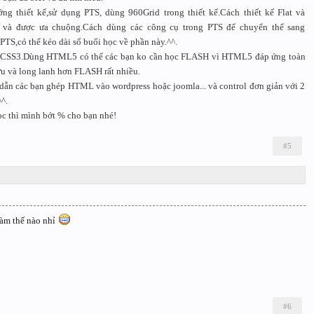
ng thiết kế,sử dụng PTS, dùng 960Grid trong thiết kế.Cách thiết kế Flat và
 và được ưa chuộng.Cách dùng các công cụ trong PTS để chuyển thể sang
TS,có thể kéo dài số buổi học về phần này.^^.
 CSS3.Dùng HTML5 có thể các bạn ko cần học FLASH vì HTML5 đáp ứng toàn
ưu và long lanh hơn FLASH rất nhiều.
 dẫn các bạn ghép HTML vào wordpress hoặc joomla... và control đơn giản với 2
^.
ọc thì mình bớt % cho bạn nhé!
#5
àm thế nào nhỉ
#6