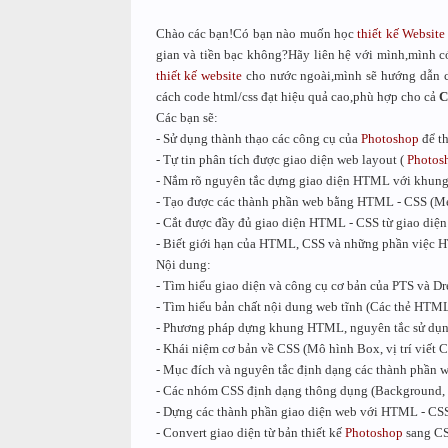
Chào các bạn!Có bạn nào muốn học
thiết kế Website
gian và tiền bạc không?Hãy liên hệ với mình,mình c
thiết kế website
cho nước ngoài,mình sẽ hướng dẫn 
cách code html/css đạt hiệu quả cao,phù hợp cho cả
C
Các bạn sẽ:
- Sử dụng thành thạo các công cụ của
Photoshop
để th
- Tự tin phân tích được giao diện web layout (
Photos
- Nắm rõ nguyên tắc dựng giao diện HTML với khun
- Tạo được các thành phần web bằng HTML - CSS (Men
- Cắt được đầy đủ giao diện HTML - CSS từ giao diệ
- Biết giới hạn của HTML, CSS và những phần việc HT
Nội dung:
- Tìm hiểu giao diện và công cụ cơ bản của PTS và 
- Tìm hiểu bản chất nội dung web tĩnh (Các thẻ HTM
- Phương pháp dựng khung HTML, nguyên tắc sử dụ
- Khái niệm cơ bản về CSS (Mô hình Box, vị trí viết 
- Mục đích và nguyên tắc định dạng các thành phần 
- Các nhóm CSS định dạng thông dụng (Background, T
- Dựng các thành phần giao diện web với HTML - CS
- Convert giao diện từ bản thiết kế
Photoshop
sang CS