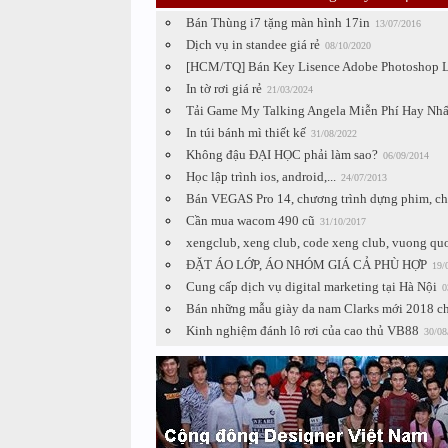
Bán Thùng i7 tặng màn hình 17in
13/07/2016
Dịch vụ in standee giá rẻ
08/10/2020
[HCM/TQ] Bán Key Lisence Adobe Photoshop Li
In tờ rơi giá rẻ
21/03/2024
Tải Game My Talking Angela Miễn Phí Hay Nhấ
In túi bánh mì thiết kế
31/08/2022
Không đậu ĐẠI HỌC phải làm sao?
06/09/2014
Học lập trình ios, android,...
24/07/2013
Bán VEGAS Pro 14, chương trình dựng phim, ch
Cần mua wacom 490 cũ
31/10/2017
xengclub, xeng club, code xeng club, vuong quoc
ĐẶT ÁO LỚP, ÁO NHÓM GIÁ CẢ PHÙ HỢP
19/
Cung cấp dịch vụ digital marketing tại Hà Nội
0
Bán những mẫu giày da nam Clarks mới 2018 ch
Kinh nghiệm đánh lô rơi của cao thủ VB88
30/08