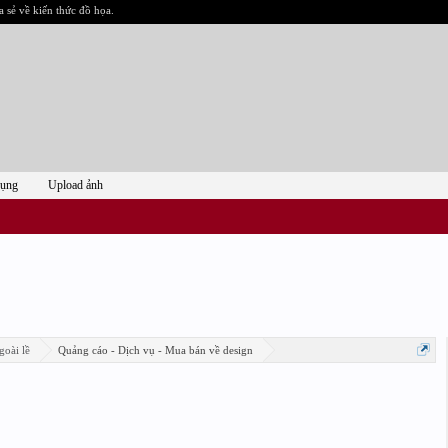
a sẻ về kiến thức đồ họa.
dụng
Upload ảnh
goài lề
Quảng cáo - Dịch vụ - Mua bán về design