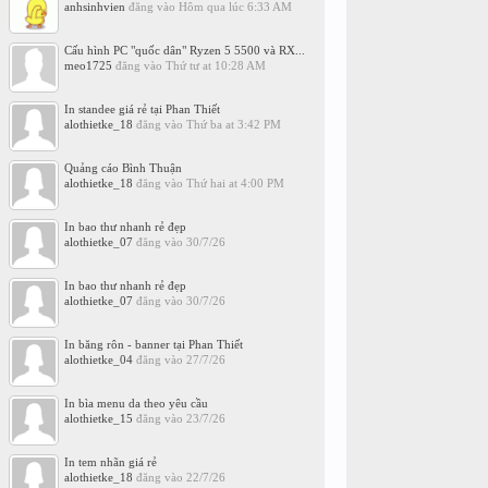
anhsinhvien
đăng vào
Hôm qua lúc 6:33 AM
Cấu hình PC "quốc dân" Ryzen 5 5500 và RX...
meo1725
đăng vào
Thứ tư at 10:28 AM
In standee giá rẻ tại Phan Thiết
alothietke_18
đăng vào
Thứ ba at 3:42 PM
Quảng cáo Bình Thuận
alothietke_18
đăng vào
Thứ hai at 4:00 PM
In bao thư nhanh rẻ đẹp
alothietke_07
đăng vào
30/7/26
In bao thư nhanh rẻ đẹp
alothietke_07
đăng vào
30/7/26
In băng rôn - banner tại Phan Thiết
alothietke_04
đăng vào
27/7/26
In bìa menu da theo yêu cầu
alothietke_15
đăng vào
23/7/26
In tem nhãn giá rẻ
alothietke_18
đăng vào
22/7/26