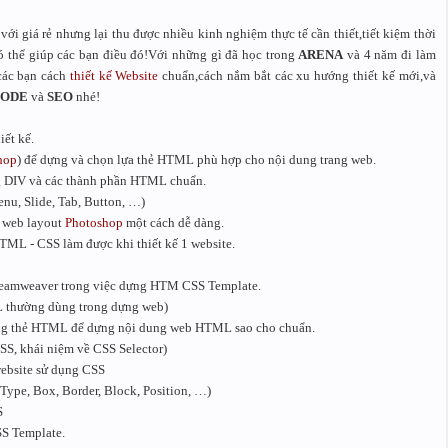
với giá rẻ nhưng lại thu được nhiều kinh nghiệm thực tế cần thiết,tiết kiệm thời
ó thể giúp các bạn điều đó!Với những gì đã học trong
ARENA
và 4 năm đi làm
các bạn cách
thiết kế Website
chuẩn,cách nắm bắt các xu hướng thiết kế mới,và
ODE
và
SEO
nhé!
iết kế.
hop
) để dựng và chọn lựa thẻ HTML phù hợp cho nội dung trang web.
g DIV và các thành phần HTML chuẩn.
u, Slide, Tab, Button, …)
n web layout
Photoshop
một cách dễ dàng.
ML - CSS làm được khi thiết kế 1 website.
Dreamweaver trong việc dựng HTM CSS Template.
L thường dùng trong dựng web)
ng thẻ HTML để dựng nội dung web HTML sao cho chuẩn.
CSS, khái niệm về CSS Selector)
website sử dụng CSS
ype, Box, Border, Block, Position, …)
S
S Template.