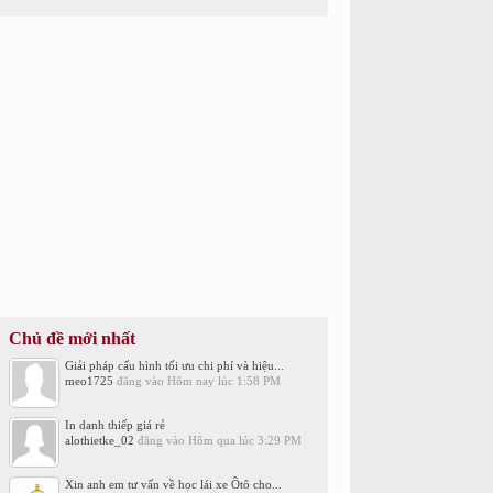
Chủ đề mới nhất
Giải pháp cấu hình tối ưu chi phí và hiệu...
meo1725
đăng vào
Hôm nay lúc 1:58 PM
In danh thiếp giá rẻ
alothietke_02
đăng vào
Hôm qua lúc 3:29 PM
Xin anh em tư vấn về học lái xe Ôtô cho...