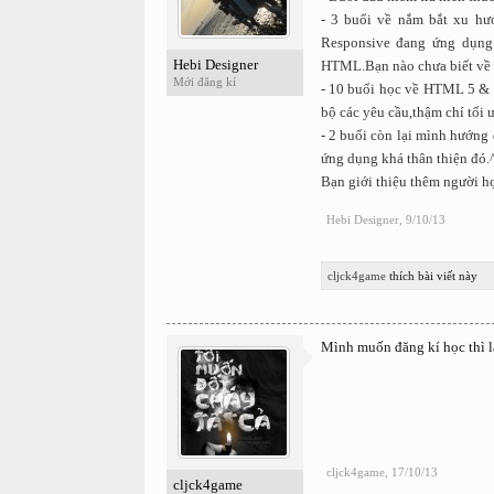
- 3 buổi về nắm bắt xu hướ
Responsive đang ứng dụng
Hebi Designer
HTML.Bạn nào chưa biết về P
Mới đăng kí
- 10 buổi học về HTML 5 &
bộ các yêu cầu,thậm chí tối 
- 2 buổi còn lại mình hướng
ứng dụng khá thân thiện đó.^
Bạn giới thiệu thêm người h
Hebi Designer
,
9/10/13
cljck4game
thích bài viết này
Mình muốn đăng kí học thì l
cljck4game
,
17/10/13
cljck4game