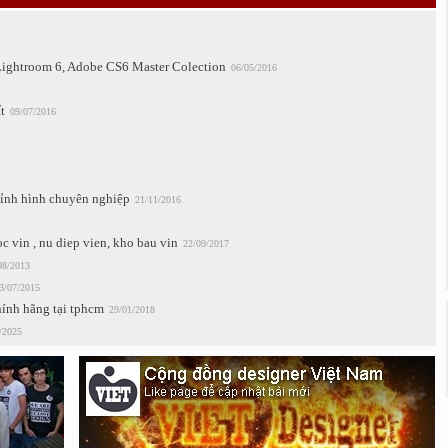
ghtroom 6, Adobe CS6 Master Colection
06/05/2016
t
09/07/2016
ỉnh hình chuyên nghiệp
21/11/2016
 vin , nu diep vien, kho bau vin
22/09/2017
08/2013
3/07/2015
ính hãng tại tphcm
29/01/2018
/2025