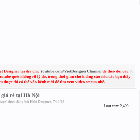
 Designer tại địa chỉ:
Youtube.com/VietDesignerChannel
để theo dõi các
Youtube quét không rõ lý do, trong thời gian chờ kháng cáo nếu các bạn thấy
em được thì có thể vào kênh mới để tìm xem video sơ cua nhé.
 giá rẻ tại Hà Nội
sign
'
được đăng bởi
Hebi Designer
,
7/10/13
.
Lượt xem: 2,499