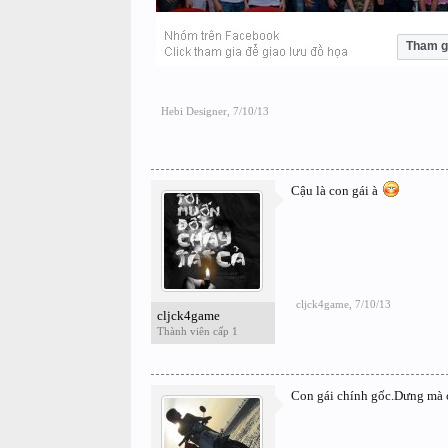
Tham g
Hebi Designer
,
7/10/13
Cậu là con gái à
cljck4game
,
7/10/13
cljck4game
Thành viên cấp 1
Con gái chính gốc.Dưng mà co