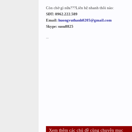
Còn chờ gì nữa???Liên hệ nhanh thôi nào:
SĐT: 0962.222.589
Email:
huongvuthanh0205@gmail.com
Skype: susu8825
...
Xem thêm các chủ đề cùng chuyên mục