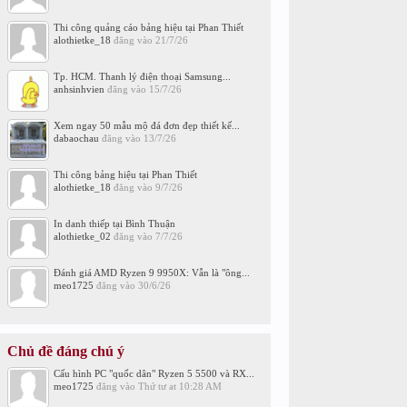
Thi công quảng cáo bảng hiệu tại Phan Thiết
alothietke_18
đăng vào
21/7/26
Tp. HCM. Thanh lý điện thoại Samsung...
anhsinhvien
đăng vào
15/7/26
Xem ngay 50 mẫu mộ đá đơn đẹp thiết kế...
dabaochau
đăng vào
13/7/26
Thi công bảng hiệu tại Phan Thiết
alothietke_18
đăng vào
9/7/26
In danh thiếp tại Bình Thuận
alothietke_02
đăng vào
7/7/26
Đánh giá AMD Ryzen 9 9950X: Vẫn là "ông...
meo1725
đăng vào
30/6/26
Chủ đề đáng chú ý
Cấu hình PC "quốc dân" Ryzen 5 5500 và RX...
meo1725
đăng vào
Thứ tư at 10:28 AM