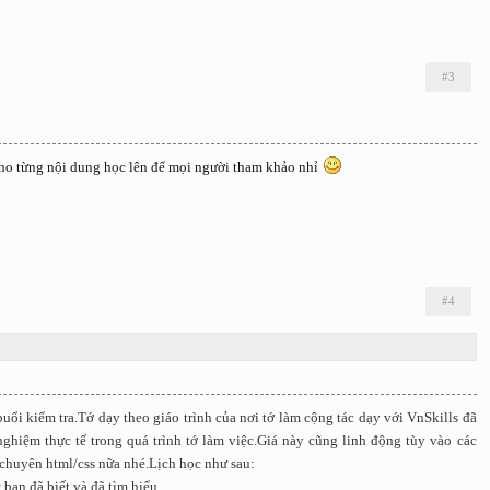
#3
cho từng nội dung học lên để mọi người tham khảo nhỉ
#4
buổi kiểm tra.Tớ dạy theo giáo trình của nơi tớ làm cộng tác dạy với VnSkills đã
hiệm thực tế trong quá trình tớ làm việc.Giá này cũng linh động tùy vào các
 chuyên html/css nữa nhé.Lịch học như sau:
 bạn đã biết và đã tìm hiểu.