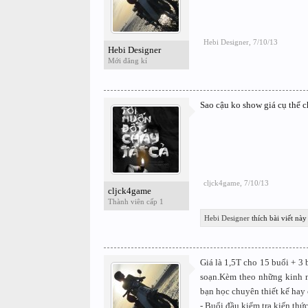
Hebi Designer
,
7/10/13
Hebi Designer
Mới đăng kí
Sao cậu ko show giá cụ thể 
cljck4game
,
7/10/13
cljck4game
Thành viên cấp 1
Hebi Designer
thích bài viết này
Giá là 1,5T cho 15 buổi + 3 
soạn.Kèm theo những kinh ng
bạn học chuyên thiết kế hay
- Buổi đầu kiểm tra kiến thức