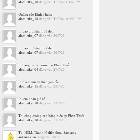
alothietke_18
đăng vào
Thứ ba at 3:42 PM
Quảng cáo Bình Thuận
alothietke_18
đăng vào
Thứ hai at 4:00 PM
In bao thư nhanh rẻ đẹp
alothietke_07
đăng vào
30/7/26
In bao thư nhanh rẻ đẹp
alothietke_07
đăng vào
30/7/26
In băng rôn - banner tại Phan Thiết
alothietke_04
đăng vào
27/7/26
In bìa menu da theo yêu cầu
alothietke_15
đăng vào
23/7/26
In tem nhãn giá rẻ
alothietke_18
đăng vào
22/7/26
Thi công quảng cáo bảng hiệu tại Phan Thiết
alothietke_18
đăng vào
21/7/26
Tp. HCM. Thanh lý điện thoại Samsung...
anhsinhvien
đăng vào
15/7/26