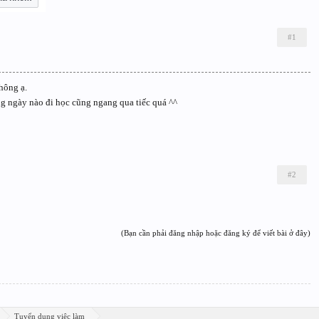
#1
hông ạ.
g ngày nào đi học cũng ngang qua tiếc quá ^^
#2
(Bạn cần phải đăng nhập hoặc đăng ký để viết bài ở đây)
Tuyển dụng việc làm