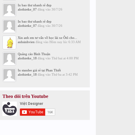
In bao thư nhanh rẻ đẹp
alothietke_07
đăng vào
30/7/26
In bao thư nhanh rẻ đẹp
alothietke_07
đăng vào
30/7/26
Xin anh em tư vấn về học lái xe Ôtô cho...
anhsinhvien
đăng vào
Hôm nay lúc 6:33 AM
Quảng cáo Bình Thuận
alothietke_18
đăng vào
Thứ hai at 4:00 PM
In standee giá rẻ tại Phan Thiết
alothietke_18
đăng vào
Thứ ba at 3:42 PM
Theo dõi trên Youtube