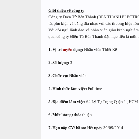
Giới thiệu về công ty
Công ty Điện Tử Bến Thành (BEN THANH ELECTRONICS
tử, phụ kiện và băng đĩa nhạc với các thương hiệu lớn
Với đội ngũ lãnh đạo và nhân viên giàu kinh nghiệm 
qua, công ty Điện Tử Bến Thành đặt mục tiêu là một 
1. Vị trí
tuyển
dụng:
Nhân viên Thiết Kế
2. Số lượng:
3
3. Chức vụ:
Nhân viên
4. Hình thức làm việc:
Fulltime
5. Địa điểm làm việc:
64 Lý Tự Trọng Quận 1 , HCM
6. Mức lương:
thỏa thuận
7. Hạn nộp CV/ hồ sơ:
Hết ngày 30/09/2014