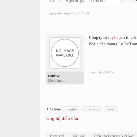
nguyenhoang2207
,
20/8/14
Công ty có
tuyển
part time k
Nhà e trên đường Lý Tự Trọn
conitwi
,
21/8/14
conitwi
Mới đăng kí
Từ khóa:
desginer
quảng cáo
tuyển
Ủng hộ diễn đàn
Trang chủ
Diễn đàn
Diễn đàn Designer Việt Nam