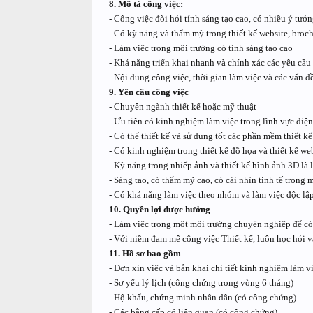
8. Mô tả công việc:
- Công việc đòi hỏi tính sáng tạo cao, có nhiều ý tưởn
- Có kỹ năng và thẩm mỹ trong thiết kế website, brochu
- Làm việc trong môi trường có tính sáng tạo cao
- Khả năng triển khai nhanh và chính xác các yêu cầu 
- Nội dung công việc, thời gian làm việc và các vấn đề
9. Yên cầu công việc
- Chuyên ngành thiết kế hoặc mỹ thuật
- Ưu tiên có kinh nghiệm làm việc trong lĩnh vực điện
- Có thể thiết kế và sử dụng tốt các phần mềm thiết kế
- Có kinh nghiệm trong thiết kế đồ họa và thiết kế we
- Kỹ năng trong nhiếp ảnh và thiết kế hình ảnh 3D là l
- Sáng tạo, có thẩm mỹ cao, có cái nhìn tinh tế trong 
- Có khả năng làm việc theo nhóm và làm việc độc lậ
10. Quyền lợi được hưởng
- Làm việc trong một môi trường chuyên nghiệp để có t
- Với niềm đam mê công việc Thiết kế, luôn học hỏi và
11. Hồ sơ bao gồm
- Đơn xin việc và bản khai chi tiết kinh nghiệm làm vi
- Sơ yếu lý lịch (công chứng trong vòng 6 tháng)
- Hộ khẩu, chứng minh nhân dân (có công chứng)
- Các bằng cấp có liên quan (có công chứng)