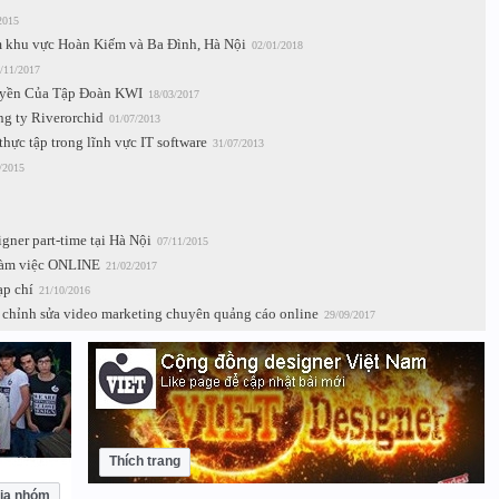
2015
m khu vực Hoàn Kiếm và Ba Đình, Hà Nội
02/01/2018
/11/2017
uyền Của Tập Đoàn KWI
18/03/2017
g ty Riverorchid
01/07/2013
hực tập trong lĩnh vực IT software
31/07/2013
/2015
gner part-time tại Hà Nội
07/11/2015
 làm việc ONLINE
21/02/2017
ạp chí
21/10/2016
à chỉnh sửa video marketing chuyên quảng cáo online
29/09/2017
Thích trang
ia nhóm