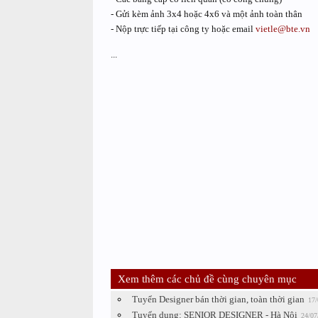
- Gửi kèm ảnh 3x4 hoặc 4x6 và một ảnh toàn thân
- Nộp trực tiếp tại công ty hoặc email
vietle@bte.vn
...
Xem thêm các chủ đề cùng chuyên mục
Tuyển Designer bán thời gian, toàn thời gian
17/
Tuyển dụng: SENIOR DESIGNER - Hà Nội
24/07