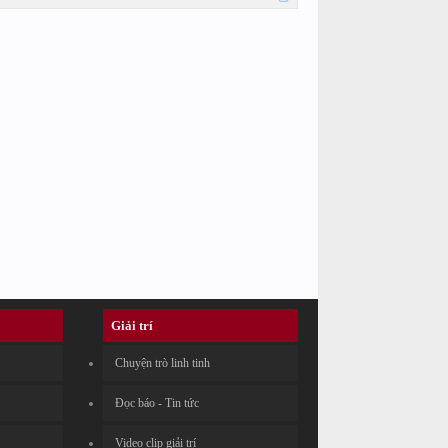
Giải trí
Chuyện trò linh tinh
Đọc báo - Tin tức
Video clip giải trí