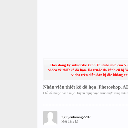
Hãy đăng ký subscribe kênh Youtube mới của Việt
video về thiết kế đồ họa. Do trước đó kênh cũ bị 
video trên diễn đàn bị die không x
Nhân viên thiết kế đồ họa, Photoshop, AI
Chủ đề thuộc danh mục
'
Tuyển dụng việc làm
'
được đăng bởi
nguyenhoang2207
Mới đăng kí