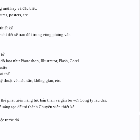
g mới,hay và đặc biệt.
res, posters, etc.
thiết kế
 chi tiết sẽ trao đổi trong vòng phỏng vấn
 tử
 đồ họa như Photoshop, Illustrator, Flash, Corel
bsite
ợi thế
mỹ thuật về màu sắc, không gian, etc.
p
hể phát triển năng lực bản thân và gắn bó với Công ty lâu dài.
 sáng tạo để trở thành Chuyên viên thiết kế.
ệc trước đó.