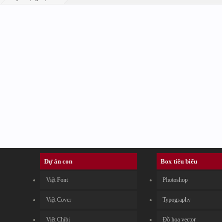
Dự án con
Box tiêu biểu
Việt Font
Photoshop
Việt Cover
Typography
Việt Chibi
Đồ họa vector