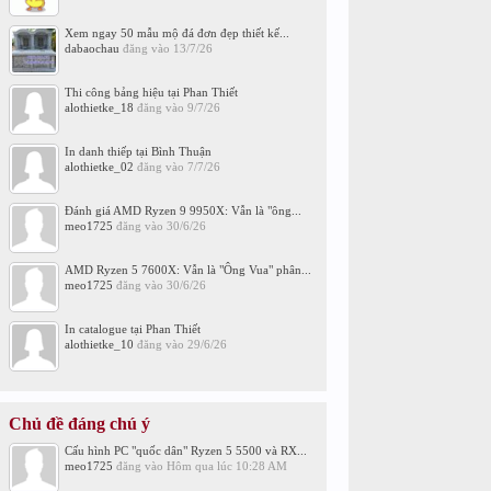
Xem ngay 50 mẫu mộ đá đơn đẹp thiết kế...
dabaochau
đăng vào
13/7/26
Thi công bảng hiệu tại Phan Thiết
alothietke_18
đăng vào
9/7/26
In danh thiếp tại Bình Thuận
alothietke_02
đăng vào
7/7/26
Đánh giá AMD Ryzen 9 9950X: Vẫn là "ông...
meo1725
đăng vào
30/6/26
AMD Ryzen 5 7600X: Vẫn là "Ông Vua" phân...
meo1725
đăng vào
30/6/26
In catalogue tại Phan Thiết
alothietke_10
đăng vào
29/6/26
Chủ đề đáng chú ý
Cấu hình PC "quốc dân" Ryzen 5 5500 và RX...
meo1725
đăng vào
Hôm qua lúc 10:28 AM