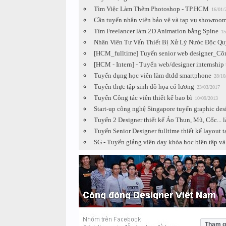
Tìm Việc Làm Thêm Photoshop - TP.HCM
16/01/
Cần tuyển nhân viên bảo vệ và tạp vụ showroo
Tìm Freelancer làm 2D Animation bằng Spine
15
Nhân Viên Tư Vấn Thiết Bị Xử Lý Nước Độc Q
[HCM_fulltime] Tuyển senior web designer_Côn
[HCM - Intern] - Tuyển web/designer internship t
Tuyển dụng học viên làm dtdd smartphone
28/10
Tuyển thực tập sinh đồ họa có lương
23/03/2017
Tuyển Công tác viên thiết kế bao bì
10/09/2013
Start-up công nghệ Singapore tuyển graphic desi
Tuyển 2 Designer thiết kế Áo Thun, Mũ, Cốc...
Tuyển Senior Designer fulltime thiết kế layout t
SG - Tuyển giảng viên dạy khóa học biên tập v
Tham g