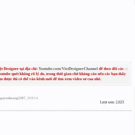
 Designer tại địa chỉ:
Youtube.com/VietDesignerChannel
để theo dõi các
Youtube quét không rõ lý do, trong thời gian chờ kháng cáo nếu các bạn thấy
em được thì có thể vào kênh mới để tìm xem video sơ cua nhé.
nguyenhoang2207
,
20/8/14
.
Lượt xem: 2,023