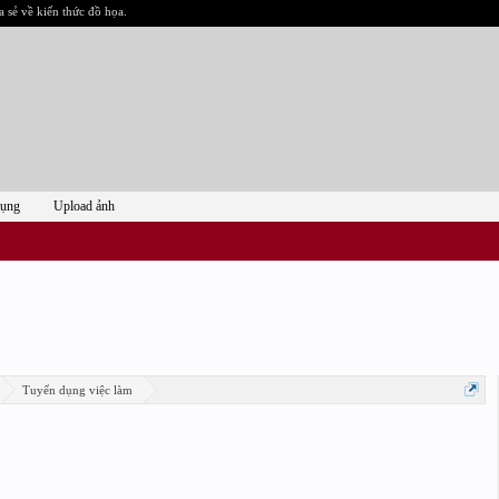
a sẻ về kiến thức đồ họa.
dụng
Upload ảnh
Tuyển dụng việc làm