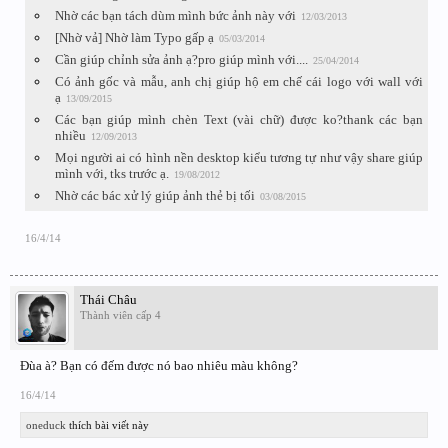
Nhờ các bạn tách dùm mình bức ảnh này với
12/03/2013
[Nhờ vả] Nhờ làm Typo gấp ạ
05/03/2014
Cần giúp chỉnh sửa ảnh ạ?pro giúp mình với....
25/04/2014
Có ảnh gốc và mẫu, anh chị giúp hộ em chế cái logo với wall với
ạ
13/09/2015
Các bạn giúp mình chèn Text (vài chữ) được ko?thank các bạn
nhiều
12/09/2013
Mọi người ai có hình nền desktop kiểu tương tự như vậy share giúp
mình với, tks trước ạ.
19/08/2012
Nhờ các bác xử lý giúp ảnh thẻ bị tối
03/08/2015
16/4/14
Thái Châu
Thành viên cấp 4
Đùa à? Bạn có đếm được nó bao nhiêu màu không?
16/4/14
oneduck
thích bài viết này