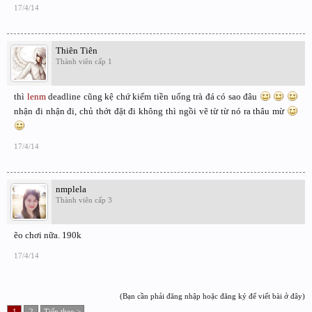
17/4/14
Thiên Tiên
Thành viên cấp 1
thì
lenm
deadline cũng kệ chứ kiếm tiền uống trà đá có sao đâu
nhận đi nhận đi, chủ thớt đặt đi không thì ngồi vẽ từ từ nó ra thâu mừ
17/4/14
nmplela
Thành viên cấp 3
ẽo chơi nữa. 190k
17/4/14
(Bạn cần phải đăng nhập hoặc đăng ký để viết bài ở đây)
1
2
Tiếp theo >