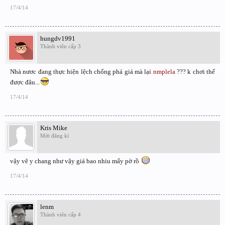
17/4/14
hungdv1991
Thành viên cấp 3
Nhà nươc đang thực hiện lệch chống phá giá mà lại
nmplela
??? k chơi thế
được đâu...
17/4/14
Kris Mike
Mới đăng kí
vậy vẽ y chang như vậy giá bao nhiu mấy pờ rồ
17/4/14
lenm
Thành viên cấp 4