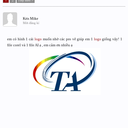
1
2
Tiếp theo >
Kris Mike
Mới đăng kí
em có hình 1 cái
logo
muốn nhờ các pro vẽ giúp em 1
logo
giống vậy! 1
file corel và 1 file AI ạ , em cảm ơn nhiều ạ