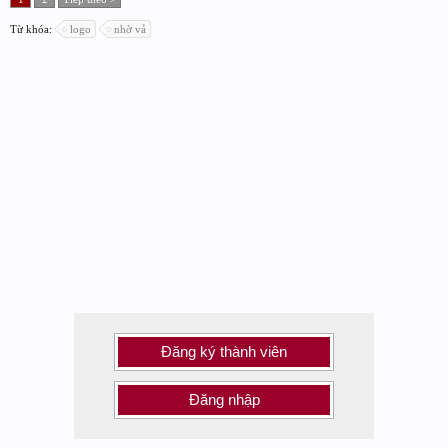
Từ khóa:
logo
nhờ vả
Đăng ký thành viên
Đăng nhập