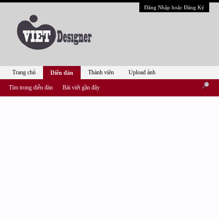
Đăng Nhập hoặc Đăng Ký
Trang chủ
Thành viên
Upload ảnh
Diễn đàn
Tìm trong diễn đàn
Bài viết gần đây