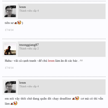
lenm
Thành viên cấp 4
tiên sư
)
17/4/14
truonggiang87
Thành viên cấp 2
Haha - vãi cả cạnh tranh - để chú
lenm
làm ăn đi các bác . ^^
17/4/14
lenm
Thành viên cấp 4
em nói vậy thôi chứ đang quắn đít chạy deadline
cơ mà có thì vẫn
làm