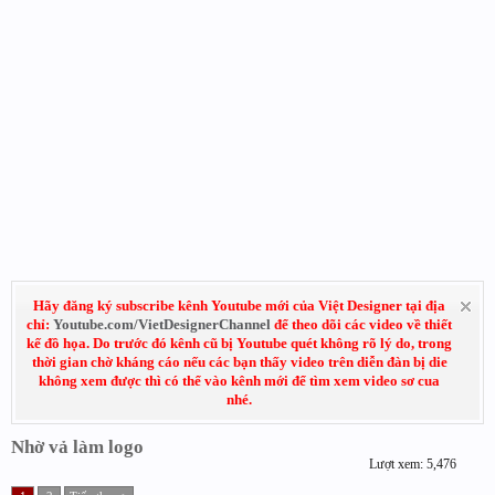
Hãy đăng ký subscribe kênh Youtube mới của Việt Designer tại địa
chỉ:
Youtube.com/VietDesignerChannel
để theo dõi các video về thiết
kế đồ họa. Do trước đó kênh cũ bị Youtube quét không rõ lý do, trong
thời gian chờ kháng cáo nếu các bạn thấy video trên diễn đàn bị die
không xem được thì có thể vào kênh mới để tìm xem video sơ cua
nhé.
Nhờ vả làm logo
Lượt xem: 5,476