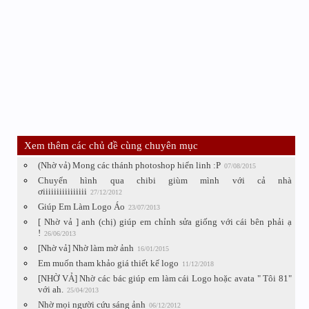
Xem thêm các chủ đề cùng chuyên mục
(Nhờ vả) Mong các thánh photoshop hiển linh :P
07/08/2015
Chuyển hình qua chibi giùm mình với cả nhà
ơiiiiiiiiiiiiiiii
27/12/2012
Giúp Em Làm Logo Áo
23/07/2013
[ Nhờ vả ] anh (chị) giúp em chỉnh sửa giống với cái bên phải ạ
!
26/06/2013
[Nhờ vả] Nhờ làm mờ ảnh
16/01/2015
Em muốn tham khảo giá thiết kế logo
11/12/2018
[NHỜ VẢ] Nhờ các bác giúp em làm cái Logo hoặc avata " Tôi 81"
với ah.
25/04/2013
Nhờ mọi người cứu sáng ảnh
06/12/2012