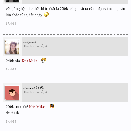
vẽ giống hệt như thế thì ít nhất là 250k. căng mắt ra căn mấy cái mảng màu
kia chắc cũng hết ngày
17/4/14
nmplela
Thành viên cấp 3
240k nhé
Kris Mike
17/4/14
hungdv1991
Thành viên cấp 3
200k tròn nhé
Kris Mike
....
dc thì ib
17/4/14